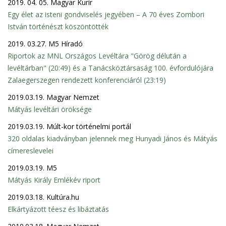
2019. 04. 05. Magyar Kurír
Egy élet az isteni gondviselés jegyében – A 70 éves Zombori
István történészt köszöntötték
2019. 03.27. M5 Híradó
Riportok az MNL Országos Levéltára "Görög délután a
levéltárban" (20:49) és a Tanácsköztársaság 100. évfordulójára
Zalaegerszegen rendezett konferenciáról (23:19)
2019.03.19. Magyar Nemzet
Mátyás levéltári öröksége
2019.03.19. Múlt-kor történelmi portál
320 oldalas kiadványban jelennek meg Hunyadi János és Mátyás
címereslevelei
2019.03.19. M5
Mátyás Király Emlékév riport
2019.03.18. Kultúra.hu
Elkártyázott téesz és libáztatás