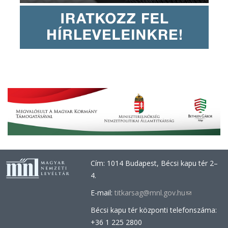
Cím: 1014 Budapest, Bécsi kapu tér 2–
4.
E-mail:
titkarsag@mnl.gov.hu
(link
sends
Bécsi kapu tér központi telefonszáma:
e-
+36 1 225 2800