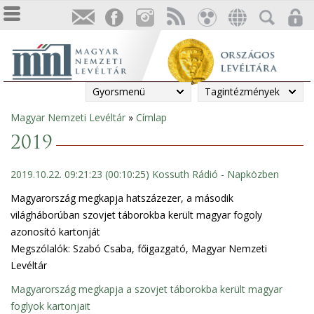
Gyorsmenü
Tagintézmények
Magyar Nemzeti Levéltár
»
Címlap
Jelenlegi
2019
hely
2019.10.22. 09:21:23 (00:10:25) Kossuth Rádió - Napközben
Magyarország megkapja hatszázezer, a második
világháborúban szovjet táborokba került magyar fogoly
azonosító kartonját
Megszólalók: Szabó Csaba, főigazgató,
Magyar Nemzeti
Levéltár
Magyarország megkapja a szovjet táborokba került magyar
foglyok kartonjait