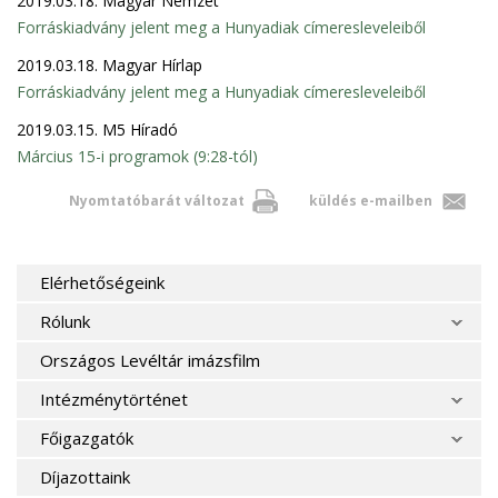
2019.03.18. Magyar Nemzet
Forráskiadvány jelent meg a Hunyadiak címeresleveleiből
2019.03.18. Magyar Hírlap
Forráskiadvány jelent meg a Hunyadiak címeresleveleiből
2019.03.15. M5 Híradó
Március 15-i programok (9:28-tól)
Nyomtatóbarát változat
küldés e-mailben
Elérhetőségeink
Rólunk
Országos Levéltár imázsfilm
Intézménytörténet
Főigazgatók
Díjazottaink