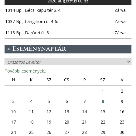
2026. augusztus 08. sz
1014 Bp., Bécsi kapu tér 2-4.
Zárva
1037 Bp., Lángliliom u. 4-6.
Zárva
1113 Bp., Daróczi út 3.
Zárva
Eseménynaptár
További események..
H
K
SZ
CS
P
SZ
V
1
2
3
4
5
6
7
8
9
10
11
12
13
14
15
16
17
18
19
20
21
22
23
24
25
26
27
28
29
30