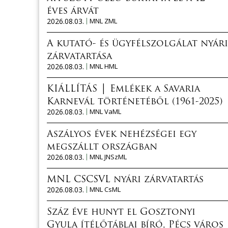
éves árvát
2026.08.03.
MNL ZML
A kutató- és ügyfélszolgálat nyári
zárvatartása
2026.08.03.
MNL HML
KIÁLLÍTÁS │ Emlékek a Savaria
Karnevál történetéből (1961-2025)
2026.08.03.
MNL VaML
Aszályos évek nehézségei egy
megszállt országban
2026.08.03.
MNL JNSzML
MNL CSCSVL nyári zárvatartás
2026.08.03.
MNL CsML
Száz éve hunyt el Gosztonyi
Gyula ítélőtáblai bíró, Pécs város