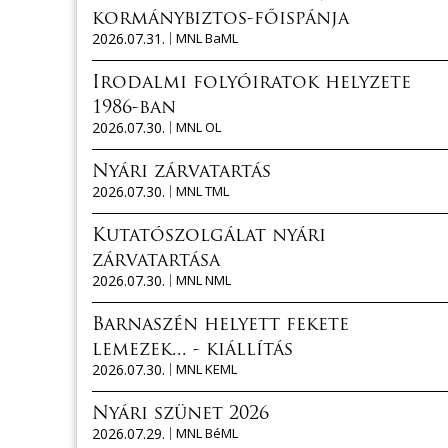
kormánybiztos-főispánja
2026.07.31.
MNL BaML
Irodalmi folyóiratok helyzete
1986-ban
2026.07.30.
MNL OL
Nyári zárvatartás
2026.07.30.
MNL TML
Kutatószolgálat nyári
zárvatartása
2026.07.30.
MNL NML
Barnaszén helyett fekete
lemezek... - kiállítás
2026.07.30.
MNL KEML
Nyári szünet 2026
2026.07.29.
MNL BéML