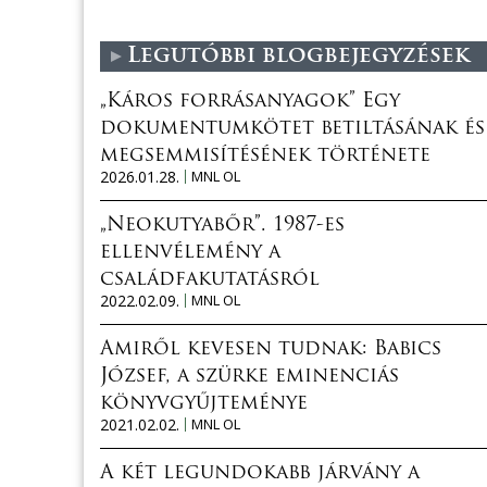
Legutóbbi blogbejegyzések
„Káros forrásanyagok” Egy
dokumentumkötet betiltásának és
megsemmisítésének története
2026.01.28.
MNL OL
„Neokutyabőr”. 1987-es
ellenvélemény a
családfakutatásról
2022.02.09.
MNL OL
Amiről kevesen tudnak: Babics
József, a szürke eminenciás
könyvgyűjteménye
2021.02.02.
MNL OL
A két legundokabb járvány a