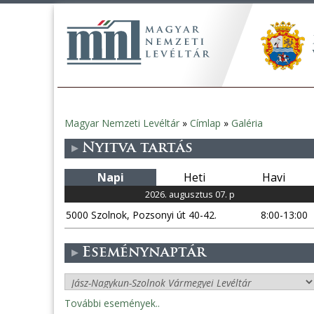
Magyar Nemzeti Levéltár
»
Címlap
»
Galéria
Jelenlegi
Nyitva tartás
hely
Napi
Heti
Havi
2026. augusztus 07. p
5000 Szolnok, Pozsonyi út 40-42.
8:00-13:00
Eseménynaptár
További események..