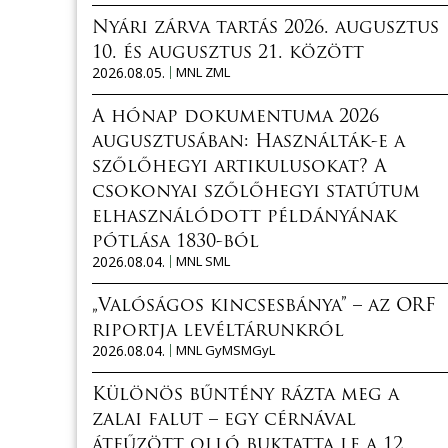
Nyári zárva tartás 2026. augusztus
10. és augusztus 21. között
2026.08.05.
MNL ZML
A hónap dokumentuma 2026
augusztusában: Használták-e a
szőlőhegyi artikulusokat? A
csokonyai szőlőhegyi statútum
elhasználódott példányának
pótlása 1830-ból
2026.08.04.
MNL SML
„Valóságos kincsesbánya” – az ORF
riportja levéltárunkról
2026.08.04.
MNL GyMSMGyL
Különös bűntény rázta meg a
zalai falut – egy cérnával
átfűzött olló buktatta le a 12