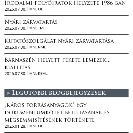
Irodalmi folyóiratok helyzete 1986-ban
2026.07.30.
MNL OL
Nyári zárvatartás
2026.07.30.
MNL TML
Kutatószolgálat nyári zárvatartása
2026.07.30.
MNL NML
Barnaszén helyett fekete lemezek... -
kiállítás
2026.07.30.
MNL KEML
Legutóbbi blogbejegyzések
„Káros forrásanyagok” Egy
dokumentumkötet betiltásának és
megsemmisítésének története
2026.01.28.
MNL OL