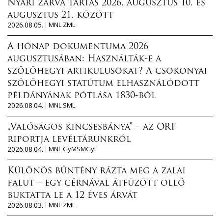
Nyári zárva tartás 2026. augusztus 10. és
augusztus 21. között
2026.08.05.
MNL ZML
A hónap dokumentuma 2026
augusztusában: Használták-e a
szőlőhegyi artikulusokat? A csokonyai
szőlőhegyi statútum elhasználódott
példányának pótlása 1830-ból
2026.08.04.
MNL SML
„Valóságos kincsesbánya” – az ORF
riportja levéltárunkról
2026.08.04.
MNL GyMSMGyL
Különös bűntény rázta meg a zalai
falut – egy cérnával átfűzött olló
buktatta le a 12 éves árvát
2026.08.03.
MNL ZML