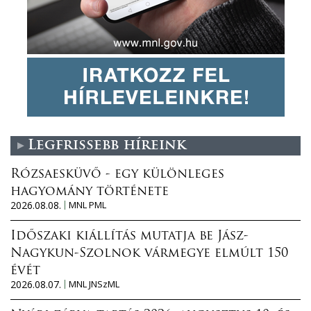
Legfrissebb híreink
Rózsaesküvő - egy különleges
hagyomány története
2026.08.08.
MNL PML
Időszaki kiállítás mutatja be Jász-
Nagykun-Szolnok vármegye elmúlt 150
évét
2026.08.07.
MNL JNSzML