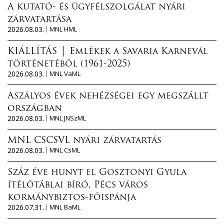
A kutató- és ügyfélszolgálat nyári
zárvatartása
2026.08.03.
MNL HML
KIÁLLÍTÁS │ Emlékek a Savaria Karnevál
történetéből (1961-2025)
2026.08.03.
MNL VaML
Aszályos évek nehézségei egy megszállt
országban
2026.08.03.
MNL JNSzML
MNL CSCSVL nyári zárvatartás
2026.08.03.
MNL CsML
Száz éve hunyt el Gosztonyi Gyula
ítélőtáblai bíró, Pécs város
kormánybiztos-főispánja
2026.07.31.
MNL BaML