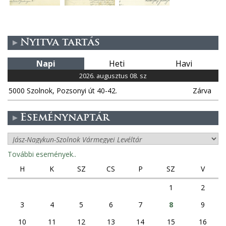
Nyitva tartás
Napi
Heti
Havi
2026. augusztus 08. sz
5000 Szolnok, Pozsonyi út 40-42.
Zárva
Eseménynaptár
További események..
H
K
SZ
CS
P
SZ
V
1
2
3
4
5
6
7
8
9
10
11
12
13
14
15
16