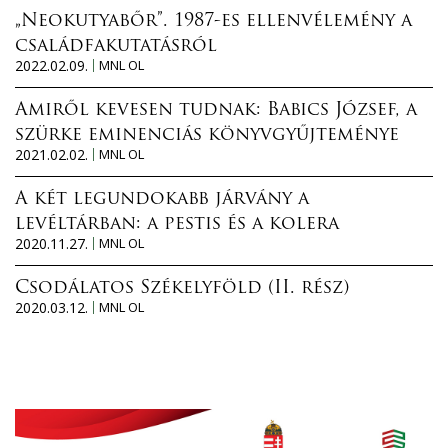
„Neokutyabőr”. 1987-es ellenvélemény a
családfakutatásról
2022.02.09.
MNL OL
Amiről kevesen tudnak: Babics József, a
szürke eminenciás könyvgyűjteménye
2021.02.02.
MNL OL
A két legundokabb járvány a
levéltárban: a pestis és a kolera
2020.11.27.
MNL OL
Csodálatos Székelyföld (II. rész)
2020.03.12.
MNL OL