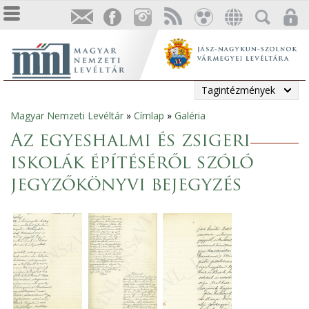
Tagintézmények
Magyar Nemzeti Levéltár
»
Címlap
»
Galéria
Jelenlegi
Az egyeshalmi és zsigeri
hely
iskolák építéséről szóló
jegyzőkönyvi bejegyzés