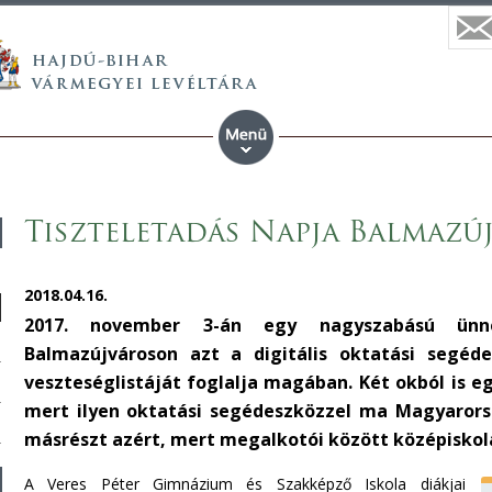
Tiszteletadás Napja Balmaz
2018.04.16.
2017. november 3-án egy nagyszabású ünn
Balmazújvároson azt a digitális oktatási segéd
veszteséglistáját foglalja magában. Két okból is eg
mert ilyen oktatási segédeszközzel ma Magyarors
másrészt azért, mert megalkotói között középiskolá
A Veres Péter Gimnázium és Szakképző Iskola diákjai