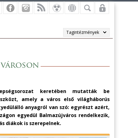
Tagintézmények
újvároson
epségsorozat keretében mutatták be
eszközt, amely a város első világháborús
yedülálló anyagról van szó: egyrészt azért,
zágon egyedül Balmazújváros rendelkezik,
s diákok is szerepelnek.