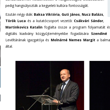
pedig hangsúlyozták a kegyeleti kultúra fontosságát.
Ezután négy diák:
Baksa Viktória
,
Guti János
,
Nucz Balázs
,
Török Luca
és a kutatócsoport vezetői:
Csákvári Sándor
,
Martinkovics Katalin
foglalta össze a program folyamatát és
digitális kiadvány közgyűjteményekbe fogadására
Szendiné 
Levéltárának igazgatója és
Molnárné Nemes Margit
a balmaz
által.