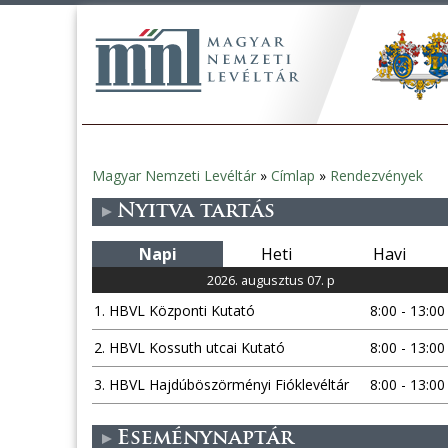
Magyar Nemzeti Levéltár
»
Címlap
»
Rendezvények
Jelenlegi
Nyitva tartás
hely
Napi
Heti
Havi
2026. augusztus 07. p
1. HBVL Központi Kutató
8:00 - 13:00
2. HBVL Kossuth utcai Kutató
8:00 - 13:00
3. HBVL Hajdúböszörményi Fióklevéltár
8:00 - 13:00
Eseménynaptár