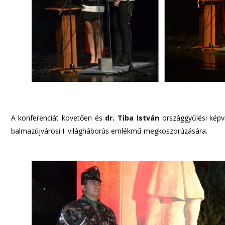
A konferenciát követően és
dr. Tiba István
országgyűlési képvi
balmazújvárosi I. világháborús emlékmű megkoszorúzására.