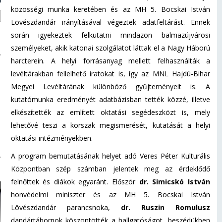
közösségi munka keretében és az MH 5. Bocskai István
Lövészdandár irányításával végeztek adatfeltárást. Ennek
során igyekeztek felkutatni mindazon balmazújvárosi
személyeket, akik katonai szolgálatot láttak el a Nagy Háború
harcterein. A helyi forrásanyag mellett felhasználták a
levéltárakban fellelhető iratokat is, így az MNL Hajdú-Bihar
Megyei Levéltárának különböző gyűjteményeit is. A
kutatómunka eredményét adatbázisban tették közzé, illetve
elkészítették az említett oktatási segédeszközt is, mely
lehetővé teszi a korszak megismerését, kutatását a helyi
oktatási intézményekben.
A program bemutatásának helyet adó Veres Péter Kulturális
Központban szép számban jelentek meg az érdeklődő
felnőttek és diákok egyaránt. Először
dr. Simicskó István
honvédelmi miniszter és az MH 5. Bocskai István
Lövészdandár parancsnoka,
dr. Ruszin Romulusz
dandártábornok köszöntötték a hallgatóságot, beszédükben