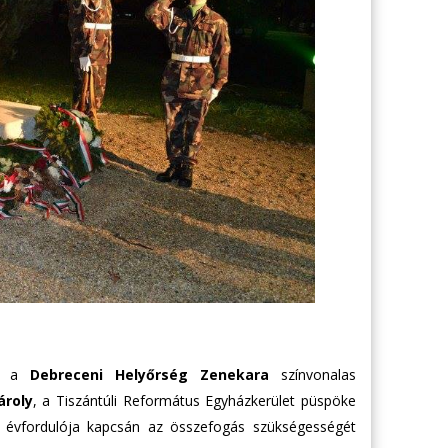
ol a
Debreceni Helyőrség Zenekara
színvonalas
ároly
, a Tiszántúli Református Egyházkerület püspöke
évfordulója kapcsán az összefogás szükségességét