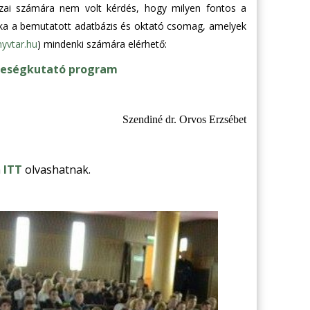
zai számára nem volt kérdés, hogy milyen fontos a
ka a bemutatott adatbázis és oktató csomag, amelyek
nyvtar.hu
) mindenki számára elérhető:
zteségkutató program
Szendiné dr. Orvos Erzsébet
n
ITT
olvashatnak.