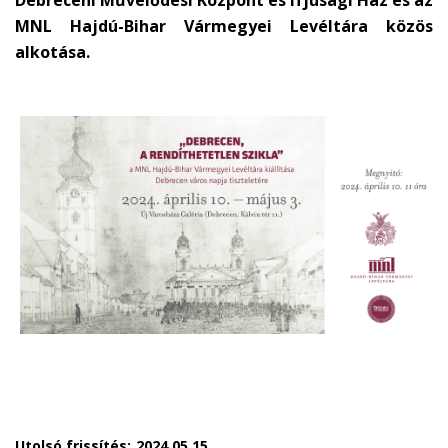
Debreceni Művelődési Központ és Ifjúsági Ház és az
MNL Hajdú-Bihar Vármegyei Levéltára közös
alkotása.
Utolsó frissítés:
2024.05.15.