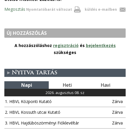
Megosztás
Nyomtatóbarát változat
küldés e-mailben
ÚJ HOZZÁSZÓLÁS
A hozzászóláshoz
regisztráció
és
bejelentkezés
szükséges
Nyitva tartás
Napi
Heti
Havi
2026. augusztus 08. sz
1. HBVL Központi Kutató
Zárva
2. HBVL Kossuth utcai Kutató
Zárva
3. HBVL Hajdúböszörményi Fióklevéltár
Zárva