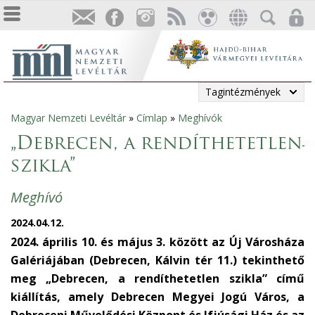
Tagintézmények
Magyar Nemzeti Levéltár
»
Címlap
»
Meghívók
Jelenlegi
„Debrecen, a rendíthetetlen
hely
szikla”
Meghívó
2024.04.12.
2024. április 10. és május 3. között az Új Városháza
Galériájában (Debrecen, Kálvin tér 11.) tekinthető
meg „Debrecen, a rendíthetetlen szikla” című
kiállítás, amely Debrecen Megyei Jogú Város, a