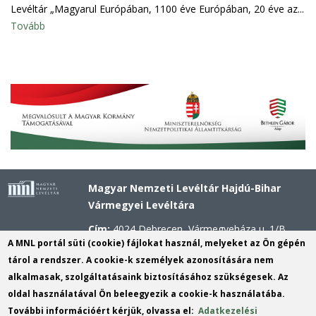
Levéltár „Magyarul Európában, 1100 éve Európában, 20 éve az...
Tovább
Magyar Nemzeti Levéltár Hajdú-Bihar
Vármegyei Levéltára
Cím:
4024 Debrecen, Vármegyeháza u. 1/B.
A MNL portál süti (cookie) fájlokat használ, melyeket az Ön gépén
Telefon:
+36 52 503 296 (Titkárság), +36 52
tárol a rendszer. A cookie-k személyek azonosítására nem
503 297 (Kutatószolgálat)
alkalmasak, szolgáltatásaink biztosításához szükségesek. Az
Mobil:
+36 20 311 4621 (Központi Kutató), +36
oldal használatával Ön beleegyezik a cookie-k használatába.
20 311 2556 (Kossuth utcai Kutató), +36 30 637
További információért kérjük, olvassa el:
Adatkezelési
7974 (Hajdúböszörményi Fióklevéltár)