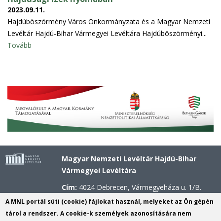
2023.09.11.
Hajdúböszörmény Város Önkormányzata és a Magyar Nemzeti
Levéltár Hajdú-Bihar Vármegyei Levéltára Hajdúböszörményi...
Tovább
Magyar Nemzeti Levéltár Hajdú-Bihar
Vármegyei Levéltára
Cím:
4024 Debrecen, Vármegyeháza u. 1/B.
Telefon:
+36 52 503 296 (Titkárság), +36 52
A MNL portál süti (cookie) fájlokat használ, melyeket az Ön gépén
503 297 (Kutatószolgálat)
tárol a rendszer. A cookie-k személyek azonosítására nem