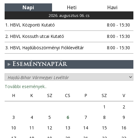
Napi
Heti
Havi
2026. augusztus 06. cs
1. HBVL Központi Kutató
8:00 - 15:30
2. HBVL Kossuth utcai Kutató
8:00 - 15:30
3. HBVL Hajdúböszörményi Fióklevéltár
8:00 - 15:30
Eseménynaptár
További események..
H
K
SZ
CS
P
SZ
V
1
2
3
4
5
6
7
8
9
10
11
12
13
14
15
16