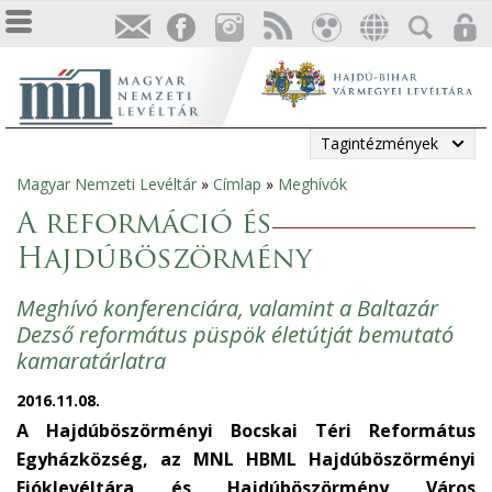
Tagintézmények
Magyar Nemzeti Levéltár
»
Címlap
»
Meghívók
Jelenlegi
A reformáció és
hely
Hajdúböszörmény
Meghívó konferenciára, valamint a Baltazár
Dezső református püspök életútját bemutató
kamaratárlatra
2016.11.08.
A Hajdúböszörményi Bocskai Téri Református
Egyházközség, az MNL HBML Hajdúböszörményi
Fióklevéltára és Hajdúböszörmény Város