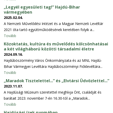
„Legyél egyesületi tag!” Hajdú-Bihar
vármegyében
2025.02.04.
A Nemzeti Művelődési Intézet és a Magyar Nemzeti Levéltár
2021 óta tartó együttműködésének keretében folyik a...
Tovább
Közoktatás, kultúra és művelődés kölcsönhatásai
a két világháború közötti társadalmi életre
2024.09.16.
Hajdúböszörmény Város Önkormányzata és az MNL Hajdú-
Bihar Vármegyei Levéltára Hajdúböszörményi Fióklevéltára...
Tovább
„Maradok Tisztelettel...” és „Elvtársi Üdvözlettel...”
2023.11.07.
A Hajdúsági Múzeum szeretettel meghívja Önt, családját és
barátait 2023. november 7-én 16.30-tól a „Maradok...
Tovább
Hajdúsági ízek nyomában