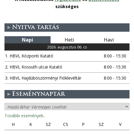
szükséges
Nyitva tartás
Napi
Heti
Havi
2026. augusztus 06. cs
1. HBVL Központi Kutató
8:00 - 15:30
2. HBVL Kossuth utcai Kutató
8:00 - 15:30
3. HBVL Hajdúböszörményi Fióklevéltár
8:00 - 15:30
Eseménynaptár
További események..
H
K
SZ
CS
P
SZ
V