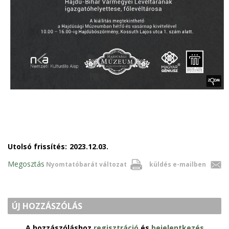
Utolsó frissítés:
2023.12.03.
Megosztás
Nyomtatóbarát változat
küldés e-mailben
ÚJ HOZZÁSZÓLÁS
A hozzászóláshoz
regisztráció
és
bejelentkezés