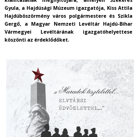
kiállításának megnyitójára, amelyen Szekeres
Gyula, a Hajdúsági Múzeum igazgatója, Kiss Attila
Hajdúböszörmény város polgármestere és Szikla
Gergő, a Magyar Nemzeti Levéltár Hajdú-Bihar
Vármegyei Levéltárának igazgatóhelyettese
köszönti az érdeklődőket.