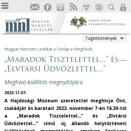
Tagintézmények
Magyar Nemzeti Levéltár
»
Címlap
»
Meghívók
Jelenlegi
„Maradok Tisztelettel...” és
hely
„Elvtársi Üdvözlettel...”
Meghívó kiállítás megnyitójára
2023.11.07.
A Hajdúsági Múzeum szeretettel meghívja Önt,
családját és barátait 2023. november 7-én 16.30-tól
a „Maradok Tisztelettel...” és „Elvtársi
Üdvözlettel...” című új állandó helytörténeti