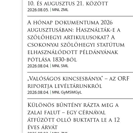
10. és augusztus 21. között
2026.08.05.
MNL ZML
A hónap dokumentuma 2026
augusztusában: Használták-e a
szőlőhegyi artikulusokat? A
csokonyai szőlőhegyi statútum
elhasználódott példányának
pótlása 1830-ból
2026.08.04.
MNL SML
„Valóságos kincsesbánya” – az ORF
riportja levéltárunkról
2026.08.04.
MNL GyMSMGyL
Különös bűntény rázta meg a
zalai falut – egy cérnával
átfűzött olló buktatta le a 12
éves árvát