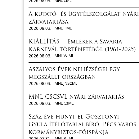
2026.08.03.
MNL ZML
A kutató- és ügyfélszolgálat nyári
zárvatartása
2026.08.03.
MNL HML
KIÁLLÍTÁS │ Emlékek a Savaria
Karnevál történetéből (1961-2025)
2026.08.03.
MNL VaML
Aszályos évek nehézségei egy
megszállt országban
2026.08.03.
MNL JNSzML
MNL CSCSVL nyári zárvatartás
2026.08.03.
MNL CsML
Száz éve hunyt el Gosztonyi
Gyula ítélőtáblai bíró, Pécs város
kormánybiztos-főispánja
2026.07.31.
MNL BaML