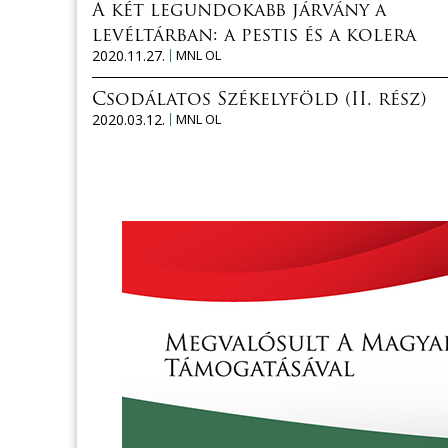
A két legundokabb járvány a
levéltárban: a pestis és a kolera
2020.11.27.
MNL OL
Csodálatos Székelyföld (II. rész)
2020.03.12.
MNL OL