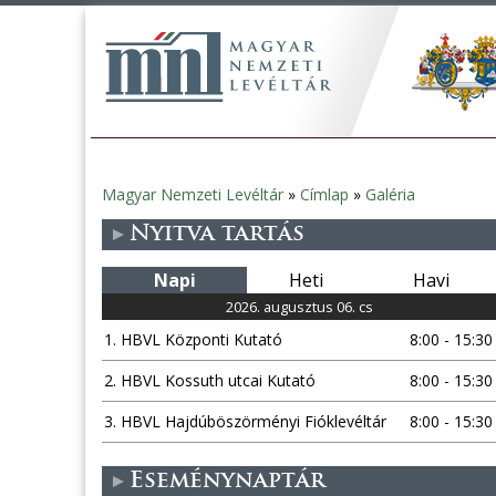
Magyar Nemzeti Levéltár
»
Címlap
»
Galéria
Jelenlegi
Nyitva tartás
hely
Napi
Heti
Havi
2026. augusztus 06. cs
1. HBVL Központi Kutató
8:00 - 15:30
2. HBVL Kossuth utcai Kutató
8:00 - 15:30
3. HBVL Hajdúböszörményi Fióklevéltár
8:00 - 15:30
Eseménynaptár