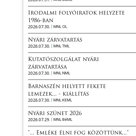
Irodalmi folyóiratok helyzete
1986-ban
2026.07.30.
MNL OL
Nyári zárvatartás
2026.07.30.
MNL TML
Kutatószolgálat nyári
zárvatartása
2026.07.30.
MNL NML
Barnaszén helyett fekete
lemezek... - kiállítás
2026.07.30.
MNL KEML
Nyári szünet 2026
2026.07.29.
MNL BéML
"... Emléke élni fog közöttünk..."