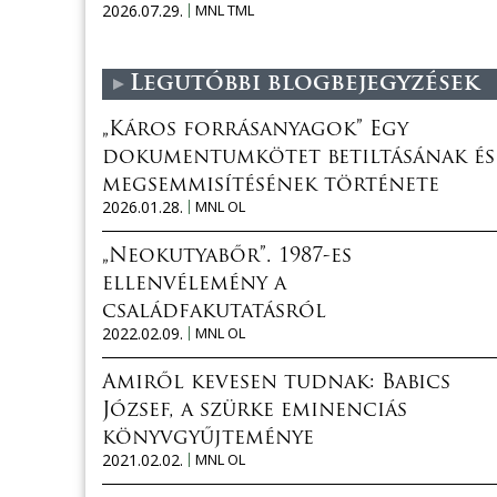
2026.07.29.
MNL TML
Legutóbbi blogbejegyzések
„Káros forrásanyagok” Egy
dokumentumkötet betiltásának és
megsemmisítésének története
2026.01.28.
MNL OL
„Neokutyabőr”. 1987-es
ellenvélemény a
családfakutatásról
2022.02.09.
MNL OL
Amiről kevesen tudnak: Babics
József, a szürke eminenciás
könyvgyűjteménye
2021.02.02.
MNL OL