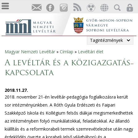
Tagintézmények
Magyar Nemzeti Levéltár
»
Címlap
»
Levéltári élet
Jelenlegi
A levéltár és a közigazgatás
hely
kapcsolata
2018.11.27.
2018. november 21-én levéltár-pedagógia foglalkozásra került
sor intézményünkben. A Róth Gyula Erdészeti és Faipari
Szakképző Iskola és Kollégium felsős diákjai megismerkedhettek
az intézményben folyó munkálatokkal, feladatokkal. Az állandó
kiállítás és a reformkorabeli termek szemrevételezése után nagy
érdeklődés övezte a korabeli (első világháború és a