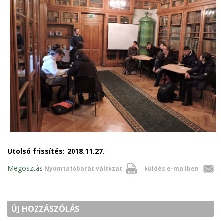
Utolsó frissítés:
2018.11.27.
Megosztás
Nyomtatóbarát változat
küldés e-mailben
ÚJ HOZZÁSZÓLÁS