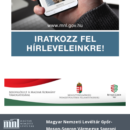
Magyar Nemzeti Levéltár Győr-
Moson-Sopron Vármegye Soproni