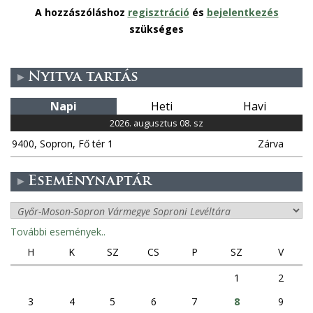
A hozzászóláshoz
regisztráció
és
bejelentkezés
szükséges
Nyitva tartás
Napi
Heti
Havi
2026. augusztus 08. sz
9400, Sopron, Fő tér 1
Zárva
Eseménynaptár
További események..
H
K
SZ
CS
P
SZ
V
1
2
3
4
5
6
7
8
9