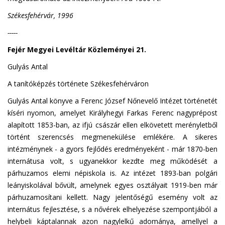
Székesfehérvár, 1996
-----
Fejér Megyei Levéltár Közleményei 21.
Gulyás Antal
A tanítóképzés története Székesfehérváron
Gulyás Antal könyve a Ferenc József Nőnevelő Intézet történetét
kíséri nyomon, amelyet Királyhegyi Farkas Ferenc nagyprépost
alapított 1853-ban, az ifjú császár ellen elkövetett merényletből
történt szerencsés megmenekülése emlékére. A sikeres
intézménynek - a gyors fejlődés eredményeként - már 1870-ben
internátusa volt, s ugyanekkor kezdte meg működését a
párhuzamos elemi népiskola is. Az intézet 1893-ban polgári
leányiskolával bővült, amelynek egyes osztályait 1919-ben már
párhuzamosítani kellett. Nagy jelentőségű esemény volt az
internátus fejlesztése, s a nővérek elhelyezése szempontjából a
helybeli káptalannak azon nagylelkű adománya, amellyel a