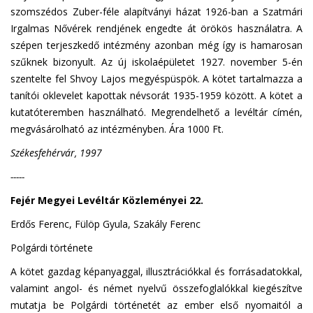
szomszédos Zuber-féle alapítványi házat 1926-ban a Szatmári
Irgalmas Nővérek rendjének engedte át örökös használatra. A
szépen terjeszkedő intézmény azonban még így is hamarosan
szűknek bizonyult. Az új iskolaépületet 1927. november 5-én
szentelte fel Shvoy Lajos megyéspüspök. A kötet tartalmazza a
tanítói oklevelet kapottak névsorát 1935-1959 között. A kötet a
kutatóteremben használható. Megrendelhető a levéltár címén,
megvásárolható az intézményben. Ára 1000 Ft.
Székesfehérvár, 1997
-----
Fejér Megyei Levéltár Közleményei 22.
Erdős Ferenc, Fülöp Gyula, Szakály Ferenc
Polgárdi története
A kötet gazdag képanyaggal, illusztrációkkal és forrásadatokkal,
valamint angol- és német nyelvű összefoglalókkal kiegészítve
mutatja be Polgárdi történetét az ember első nyomaitól a