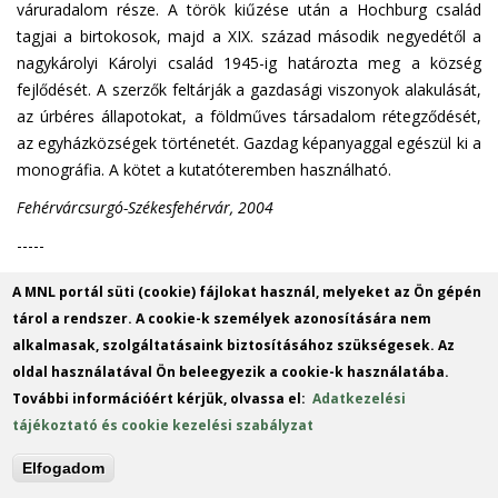
váruradalom része. A török kiűzése után a Hochburg család
tagjai a birtokosok, majd a XIX. század második negyedétől a
nagykárolyi Károlyi család 1945-ig határozta meg a község
fejlődését. A szerzők feltárják a gazdasági viszonyok alakulását,
az úrbéres állapotokat, a földműves társadalom rétegződését,
az egyházközségek történetét. Gazdag képanyaggal egészül ki a
monográfia. A kötet a kutatóteremben használható.
Fehérvárcsurgó-Székesfehérvár, 2004
-----
Fejér Megyei Levéltár Közleményei 32.
A MNL portál süti (cookie) fájlokat használ, melyeket az Ön gépén
tárol a rendszer. A cookie-k személyek azonosítására nem
Seidel Ignác
alkalmasak, szolgáltatásaink biztosításához szükségesek. Az
A csókakő-móri uradalom történéseinek és eseményeinek
oldal használatával Ön beleegyezik a cookie-k használatába.
időrendi elbeszélése
További információért kérjük, olvassa el:
Adatkezelési
Seidel Ignác (1797-1881) Lamberg Teréz grófnő birtokainak
tájékoztató és cookie kezelési szabályzat
jószágkormányzója nyugállományba vonulását követően, 1870-
Elfogadom
ben kezdte meg a csókakő-móri uradalom történetére