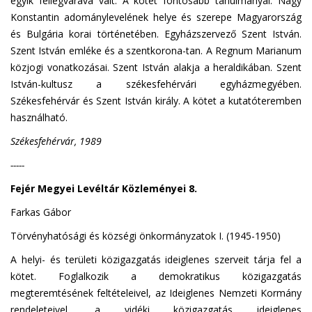
egyik fellegvárává vált. A kötet fontosabb tanulmányai: Nagy
Konstantin adománylevelének helye és szerepe Magyarország
és Bulgária korai történetében. Egyházszervező Szent István.
Szent István emléke és a szentkorona-tan. A Regnum Marianum
közjogi vonatkozásai. Szent István alakja a heraldikában. Szent
István-kultusz a székesfehérvári egyházmegyében.
Székesfehérvár és Szent István király. A kötet a kutatóteremben
használható.
Székesfehérvár, 1989
-----
Fejér Megyei Levéltár Közleményei 8.
Farkas Gábor
Törvényhatósági és községi önkormányzatok I. (1945-1950)
A helyi- és területi közigazgatás ideiglenes szerveit tárja fel a
kötet. Foglalkozik a demokratikus közigazgatás
megteremtésének feltételeivel, az Ideiglenes Nemzeti Kormány
rendeleteivel, a vidéki közigazgatás ideiglenes