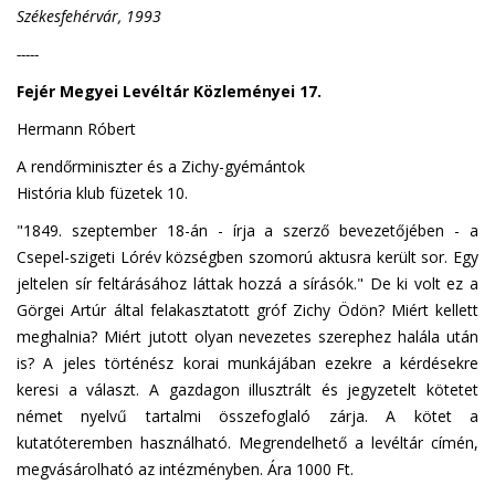
Székesfehérvár, 1993
-----
Fejér Megyei Levéltár Közleményei 17.
Hermann Róbert
A rendőrminiszter és a Zichy-gyémántok
História klub füzetek 10.
"1849. szeptember 18-án - írja a szerző bevezetőjében - a
Csepel-szigeti Lórév községben szomorú aktusra került sor. Egy
jeltelen sír feltárásához láttak hozzá a sírásók." De ki volt ez a
Görgei Artúr által felakasztatott gróf Zichy Ödön? Miért kellett
meghalnia? Miért jutott olyan nevezetes szerephez halála után
is? A jeles történész korai munkájában ezekre a kérdésekre
keresi a választ. A gazdagon illusztrált és jegyzetelt kötetet
német nyelvű tartalmi összefoglaló zárja. A kötet a
kutatóteremben használható. Megrendelhető a levéltár címén,
megvásárolható az intézményben. Ára 1000 Ft.