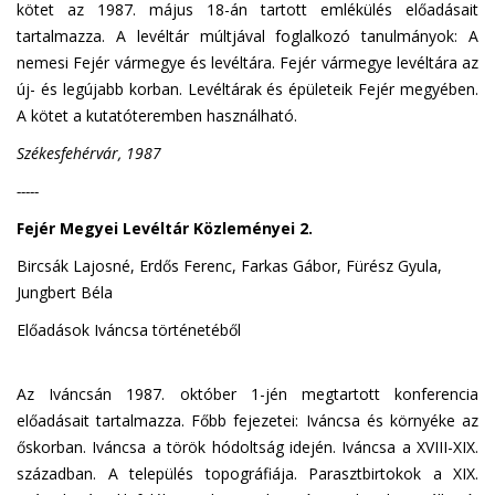
kötet az 1987. május 18-án tartott emlékülés előadásait
tartalmazza. A levéltár múltjával foglalkozó tanulmányok: A
nemesi Fejér vármegye és levéltára. Fejér vármegye levéltára az
új- és legújabb korban. Levéltárak és épületeik Fejér megyében.
A kötet a kutatóteremben használható.
Székesfehérvár, 1987
-----
Fejér Megyei Levéltár Közleményei 2.
Bircsák Lajosné, Erdős Ferenc, Farkas Gábor, Fürész Gyula,
Jungbert Béla
Előadások Iváncsa történetéből
Az Iváncsán 1987. október 1-jén megtartott konferencia
előadásait tartalmazza. Főbb fejezetei: Iváncsa és környéke az
őskorban. Iváncsa a török hódoltság idején. Iváncsa a XVIII-XIX.
században. A település topográfiája. Parasztbirtokok a XIX.