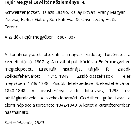
Fejér Megyei Levéltár Közleményei 4.
Schweitzer József, Balázs László, Kállay IStván, Arany Magyar
Zsuzsa, Farkas Gábor, Somkuti Éva, Surányi István, Erdős
Ferenc
A zsidók Fejér megyében 1688-1867
A tanulmánykötet áttekinti a magyar zsidóság történetét a
kezdeti időktől 1867-ig. A további publikációk a Fejér megyében
megtelepedett izraeliták históriáját tárják fel: Zsidók
Székesfehérvárott 1715-1848. Zsidó-összeírások Fejér
megyében 1736-1848. Zsidók letelepedése Székesfehérváron
1840-1848. A lovasberényi zsidó hitközség 1798. évi
privilégiumlevele. A székesfehérvári Goldziher Ignác izraelita
elemi népiskola története 1842-1943. A kötet a kutatóteremben
használható.
Székesfehérvár, 1989
-----