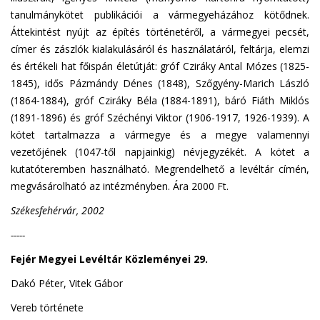
tanulmánykötet publikációi a vármegyeházához kötődnek.
Áttekintést nyújt az építés történetéről, a vármegyei pecsét,
címer és zászlók kialakulásáról és használatáról, feltárja, elemzi
és értékeli hat főispán életútját: gróf Cziráky Antal Mózes (1825-
1845), idős Pázmándy Dénes (1848), Szőgyény-Marich László
(1864-1884), gróf Cziráky Béla (1884-1891), báró Fiáth Miklós
(1891-1896) és gróf Széchényi Viktor (1906-1917, 1926-1939). A
kötet tartalmazza a vármegye és a megye valamennyi
vezetőjének (1047-től napjainkig) névjegyzékét. A kötet a
kutatóteremben használható. Megrendelhető a levéltár címén,
megvásárolható az intézményben. Ára 2000 Ft.
Székesfehérvár, 2002
-----
Fejér Megyei Levéltár Közleményei 29.
Dakó Péter, Vitek Gábor
Vereb története