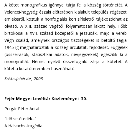
A kötet monografikus igénnyel tárja fel a község történetét. A
Velencei-hegység északi előterében kialakult település régészeti
emlékeiről, köztük a honfoglalás kori sírleletről tájékozódhat az
olvasó. A XIII. század végétől folyamatosan lakott hely. Főbb
birtokosai a XVII. század közepétől a jezsuiták, majd a verebi
Végh család, amelynek országos tisztségeket is betöltő tagjai
1945-ig meghatározták a község arculatát, fejlődését. Függelék
(összeírások, statisztikai adatok, névjegyzékek) egészítik ki a
monográfiát. Német nyelvű összefoglaló zárja a kötetet. A
kötet a kutatóteremben használható.
Székesfehérvár, 2003
-----
Fejér Megyei Levéltár Közleményei 30.
Polgár Péter Antal
"Idő setétedék..."
A Halvachs-tragédia