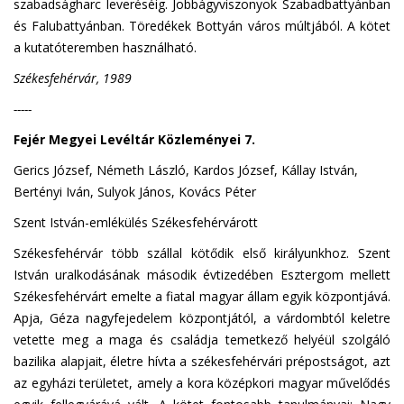
szabadságharc leveréséig. Jobbágyviszonyok Szabadbattyánban
és Falubattyánban. Töredékek Bottyán város múltjából. A kötet
a kutatóteremben használható.
Székesfehérvár, 1989
-----
Fejér Megyei Levéltár Közleményei 7.
Gerics József, Németh László, Kardos József, Kállay István,
Bertényi Iván, Sulyok János, Kovács Péter
Szent István-emlékülés Székesfehérvárott
Székesfehérvár több szállal kötődik első királyunkhoz. Szent
István uralkodásának második évtizedében Esztergom mellett
Székesfehérvárt emelte a fiatal magyar állam egyik központjává.
Apja, Géza nagyfejedelem központjától, a várdombtól keletre
vetette meg a maga és családja temetkező helyéül szolgáló
bazilika alapjait, életre hívta a székesfehérvári prépostságot, azt
az egyházi területet, amely a kora középkori magyar művelődés