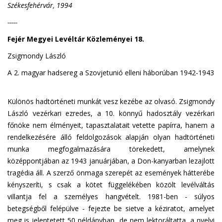
Székesfehérvár, 1994
-----
Fejér Megyei Levéltár Közleményei 18.
Zsigmondy László
A 2. magyar hadsereg a Szovjetunió elleni háborúban 1942-1943
Különös hadtörténeti munkát vesz kezébe az olvasó. Zsigmondy
László vezérkari ezredes, a 10. könnyű hadosztály vezérkari
főnöke nem élményeit, tapasztalatait vetette papírra, hanem a
rendelkezésére álló feldolgozások alapján olyan hadtörténeti
munka megfogalmazására törekedett, amelynek
középpontjában az 1943 januárjában, a Don-kanyarban lezajlott
tragédia áll. A szerző önmaga szerepét az események hátterébe
kényszeríti, s csak a kötet függelékében közölt levélváltás
villantja fel a személyes hangvételt. 1981-ben - súlyos
betegségből felépülve - fejezte be sietve a kéziratot, amelyet
meg is jelentetett 50 példányban, de nem lektoráltatta, a nyelvi