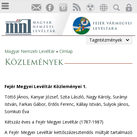
Tagintézmények
Magyar Nemzeti Levéltár
»
Címlap
Jelenlegi
Közlemények
hely
Fejér Megyei Levéltár Közleményei 1.
Töttő JÁnos, Kanyar József, Szita László, Nagy Károly, Surányi
István, Farkas Gábor, Erdős Ferenc, Kállay István, Sulyok János,
Somkuti Éva
Kétszáz éves a Fejér Megyei Levéltár (1787-1987)
A Fejér Megyei Levéltár kettőszázesztendős múltját tartalmazó