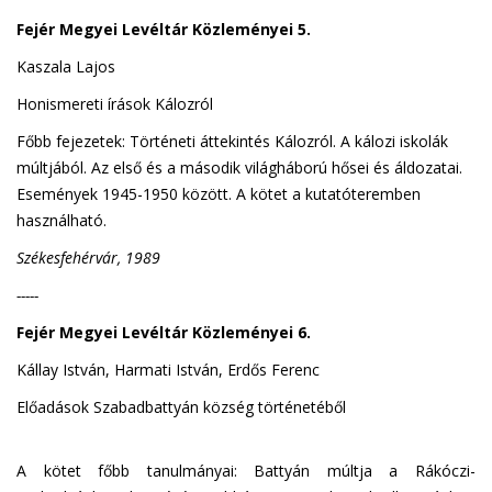
Fejér Megyei Levéltár Közleményei 5.
Kaszala Lajos
Honismereti írások Kálozról
Főbb fejezetek: Történeti áttekintés Kálozról. A kálozi iskolák
múltjából. Az első és a második világháború hősei és áldozatai.
Események 1945-1950 között. A kötet a kutatóteremben
használható.
Székesfehérvár, 1989
-----
Fejér Megyei Levéltár Közleményei 6.
Kállay István, Harmati István, Erdős Ferenc
Előadások Szabadbattyán község történetéből
A kötet főbb tanulmányai: Battyán múltja a Rákóczi-