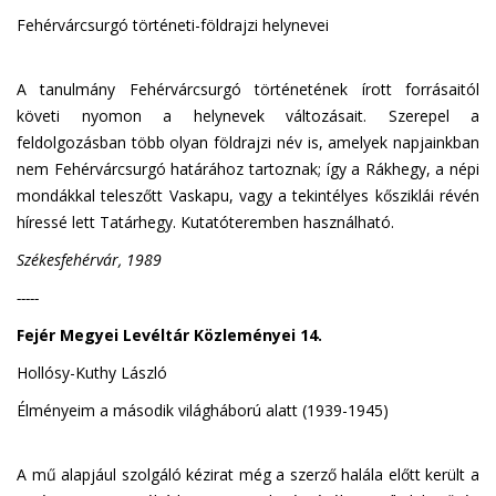
Fehérvárcsurgó történeti-földrajzi helynevei
A tanulmány Fehérvárcsurgó történetének írott forrásaitól
követi nyomon a helynevek változásait. Szerepel a
feldolgozásban több olyan földrajzi név is, amelyek napjainkban
nem Fehérvárcsurgó határához tartoznak; így a Rákhegy, a népi
mondákkal teleszőtt Vaskapu, vagy a tekintélyes kősziklái révén
híressé lett Tatárhegy. Kutatóteremben használható.
Székesfehérvár, 1989
-----
Fejér Megyei Levéltár Közleményei 14.
Hollósy-Kuthy László
Élményeim a második világháború alatt (1939-1945)
A mű alapjául szolgáló kézirat még a szerző halála előtt került a