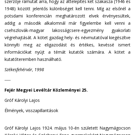
szerzője rámutat arra, hogy az áttelepítés két szakasza (1946 és
1948) között jelentős különbséget kell tenni. Míg az elsőnél a
potsdami konferencián meghatározott elvek érvényesültek,
addig a második alkalomnál már figyelembe kell venni a
csehszlovák-magyar lakosságcsere-egyezmény gyakorlati
végrehajtását. A kötet gazdag hely- és névmutatóval kiegészítve
könnyíti meg az eligazodást és értékes, kevéssé ismert
információkat nyújt a témát kutatók számára. A kötet a
kutatóteremben használható.
Székesfehérvár, 1998
-----
Fejér Megyei Levéltár Közleményei 25.
Gróf Károlyi Lajos
Élmények, visszapillantások
Gróf Károlyi Lajos 1924. május 10-én született Nagymágocson