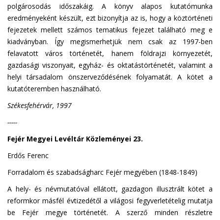
polgárosodás időszakáig. A könyv alapos kutatómunka
eredményeként készült, ezt bizonyítja az is, hogy a köztörténeti
fejezetek mellett számos tematikus fejezet található meg e
kiadványban. Így megismerhetjük nem csak az 1997-ben
felavatott város történetét, hanem földrajzi környezetét,
gazdasági viszonyait, egyház- és oktatástörténetét, valamint a
helyi társadalom önszerveződésének folyamatát. A kötet a
kutatóteremben használható.
Székesfehérvár, 1997
-----
Fejér Megyei Levéltár Közleményei 23.
Erdős Ferenc
Forradalom és szabadságharc Fejér megyében (1848-1849)
A hely- és névmutatóval ellátott, gazdagon illusztrált kötet a
reformkor másfél évtizedétől a világosi fegyverletételig mutatja
be Fejér megye történetét. A szerző minden részletre