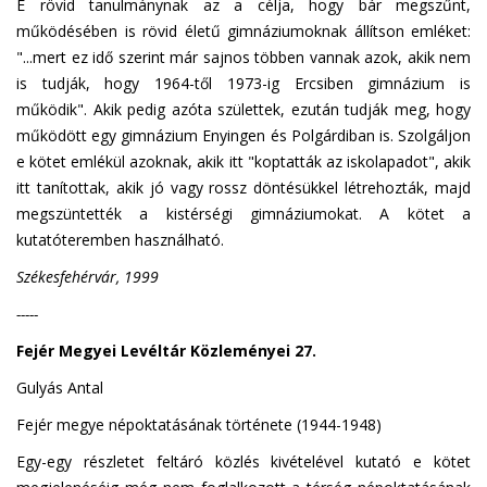
E rövid tanulmánynak az a célja, hogy bár megszűnt,
működésében is rövid életű gimnáziumoknak állítson emléket:
"...mert ez idő szerint már sajnos többen vannak azok, akik nem
is tudják, hogy 1964-től 1973-ig Ercsiben gimnázium is
működik". Akik pedig azóta születtek, ezután tudják meg, hogy
működött egy gimnázium Enyingen és Polgárdiban is. Szolgáljon
e kötet emlékül azoknak, akik itt "koptatták az iskolapadot", akik
itt tanítottak, akik jó vagy rossz döntésükkel létrehozták, majd
megszüntették a kistérségi gimnáziumokat. A kötet a
kutatóteremben használható.
Székesfehérvár, 1999
-----
Fejér Megyei Levéltár Közleményei 27.
Gulyás Antal
Fejér megye népoktatásának története (1944-1948)
Egy-egy részletet feltáró közlés kivételével kutató e kötet