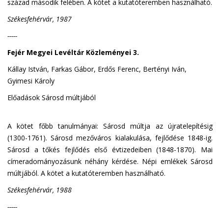
század második felében. A kötet a kutatóteremben használható.
Székesfehérvár, 1987
-----
Fejér Megyei Levéltár Közleményei 3.
Kállay István, Farkas Gábor, Erdős Ferenc, Bertényi Iván,
Gyimesi Károly
Előadások Sárosd múltjából
A kötet főbb tanulmányai: Sárosd múltja az újratelepítésig
(1300-1761). Sárosd mezőváros kialakulása, fejlődése 1848-ig.
Sárosd a tőkés fejlődés első évtizedeiben (1848-1870). Mai
címeradományozásunk néhány kérdése. Népi emlékek Sárosd
múltjából. A kötet a kutatóteremben használható.
Székesfehérvár, 1988
-----