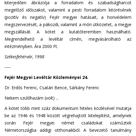
kiterjedően ábrázolja a forradalom és szabadságharcot
megelőző időszakot, valamint a pesti forradalom kitörésének
(pozitív és negatív) Fejér megyei hatásait, a honvédelem
megszervezését, a pákozdi, valamint a móri ütközetet, a megye
megszállását. A kötet a kutatóteremben használható.
Megrendelhető a levéltár címén, megvásárolható az
intézményben. Ára 2000 Ft.
Székesfehérvár, 1998
-----
Fejér Megyei Levéltár Közleményei 24.
Dr. Erdős Ferenc, Csatári Bence, Sárkány Ferenc
Nekem szülőhazám (volt) ...
A kötet több mint száz dokumentum hiteles közlésével mutatja
be az 1946 és 1948 között végrehajtott kitelepítést, amelynek
során Fejér megyei német családokat száműztek
Németországba addigi otthonaikból. A bevezető tanulmány