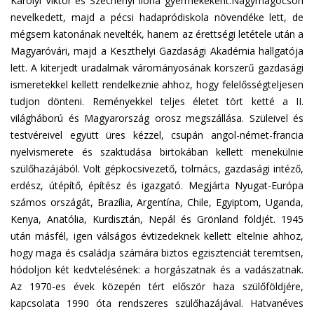
Károlyi Viktor és Széchenyi Ilona gyermekeként.Nagymágocson
nevelkedett, majd a pécsi hadapródiskola növendéke lett, de
mégsem katonának nevelték, hanem az érettségi letétele után a
Magyaróvári, majd a Keszthelyi Gazdasági Akadémia hallgatója
lett. A kiterjedt uradalmak várományosának korszerű gazdasági
ismeretekkel kellett rendelkeznie ahhoz, hogy felelősségteljesen
tudjon dönteni. Reményekkel teljes életet tört ketté a II.
világháború és Magyarország orosz megszállása. Szüleivel és
testvéreivel együtt üres kézzel, csupán angol-német-francia
nyelvismerete és szaktudása birtokában kellett menekülnie
szülőhazájából. Volt gépkocsivezető, tolmács, gazdasági intéző,
erdész, útépítő, építész és igazgató. Megjárta Nyugat-Európa
számos országát, Brazília, Argentína, Chile, Egyiptom, Uganda,
Kenya, Anatólia, Kurdisztán, Nepál és Grönland földjét. 1945
után másfél, igen válságos évtizedeknek kellett eltelnie ahhoz,
hogy maga és családja számára biztos egzisztenciát teremtsen,
hódoljon két kedvtelésének: a horgászatnak és a vadászatnak.
Az 1970-es évek közepén tért először haza szülőföldjére,
kapcsolata 1990 óta rendszeres szülőhazájával. Hatvanéves