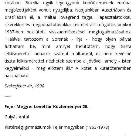
korában, Brazília egyik legnagyobb kohóüzemének európai
megbízottjaként vonult nyugdíjba. Napjainkban Ausztriában és
Brazíliában él, a máltai lovagrend tagja. Tapasztalatokkal,
sikerekkel és megpóbáltatásokkal teli élet állt mögötte, amikor
1987-ben nekilátott visszaemlékezései megfogalmazásához.
"Hálával tartozom a Sorsnak - írja -, hogy olyan pályát
futhattam be, mint amilyet befutottam, hogy tiszta
lelkiismerettel adhatok számot múltamról, és nem kevésbé
tiszta lelkiismerettel nézhetek szembe a jövővel, amely - Isten
kegyelméből - még előttem áll." A kötet a kutatóteremben
használható.
Székesfehérvár, 1998
-----
Fejér Megyei Levéltár Közleményei 26.
Gulyás Antal
Kistérségi gimnáziumok Fejér megyében (1963-1978)