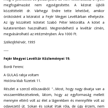
megfogalmazást nem egységesítette. A kézirat újbóli
közzétételét dr. Várhegyi Endre tette lehetővé, amikor
örökösként a kéziratot a Fejér Megyei Levéltárban elhelyezte.
Az így közzétett kötetet Szabó Péter lektorálta. A kötet a
kutateremben használható. Megrendelhető a levéltár címén,
megvásárolható az intézményben. Ára 1000 Ft.
Székesfehérvár, 1995
-----
Fejér Megyei Levéltár Közleményei 19.
Bordi Ferenc
A GULAG rabja voltam
História klub füzetek 11.
Részlet a szerző előszavából: "...Most, hogy nagy divatja van a
visszaemlékezéseknek, látom, hogy az egyformaság mellett
mennyire eltérő volt az élet a lágerekben és mennyiféle volt az
odavezető út. Sokan és sokat írtak róla, de úgy érzem, nem