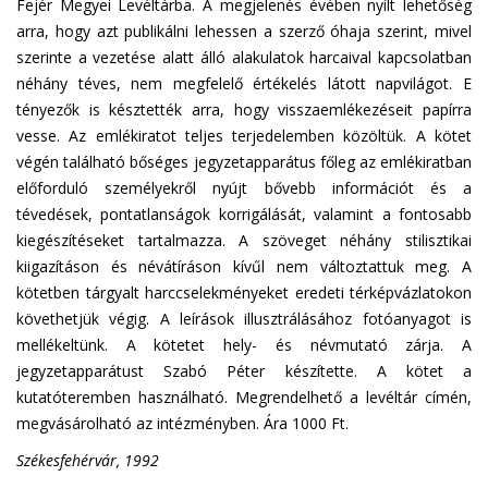
Fejér Megyei Levéltárba. A megjelenés évében nyílt lehetőség
arra, hogy azt publikálni lehessen a szerző óhaja szerint, mivel
szerinte a vezetése alatt álló alakulatok harcaival kapcsolatban
néhány téves, nem megfelelő értékelés látott napvilágot. E
tényezők is késztették arra, hogy visszaemlékezéseit papírra
vesse. Az emlékiratot teljes terjedelemben közöltük. A kötet
végén található bőséges jegyzetapparátus főleg az emlékiratban
előforduló személyekről nyújt bővebb információt és a
tévedések, pontatlanságok korrigálását, valamint a fontosabb
kiegészítéseket tartalmazza. A szöveget néhány stilisztikai
kiigazításon és névátíráson kívűl nem változtattuk meg. A
kötetben tárgyalt harccselekményeket eredeti térképvázlatokon
követhetjük végig. A leírások illusztrálásához fotóanyagot is
mellékeltünk. A kötetet hely- és névmutató zárja. A
jegyzetapparátust Szabó Péter készítette. A kötet a
kutatóteremben használható. Megrendelhető a levéltár címén,
megvásárolható az intézményben. Ára 1000 Ft.
Székesfehérvár, 1992