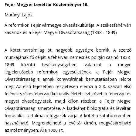
Fejér Megyei Levéltár Közleményei 16.
Murányi Lajos
A reformkori Fejér vármegye olvasáskultúrája. A székesfehérvári
kaszinók és a Fejér Megyei Olvasótársaság (1838 - 1849)
A kötet tartalmilag öt, nagyobb egységre bomlik. A szerző
munkájának fő célját a fehérvári nemesi és polgári casinó 1838-
1849 közötti tevékenységében, valamint a megye
legjelentősebb reformkori egyesületének, a Fejér Megyei
Olvasótársaság s annak könyvtárának bemutatásában jelölte
meg. Az első fejezetben részletesen elemzi a XIX. század első
felének székesfehérvári kulturális életét, ezt követi a fehérvári és
megyei olvasóegyletek, majd külön részben a Fejér Megyei
Olvasótársaság ismertetése. A kiadványt bibliográfia és levéltári
forrásokat tartalmazó függelék zárja. A kötet a kutatóteremben
használható. Megrendelhető a levéltár címén, megvásárolható
az intézményben. Ára 1000 Ft.