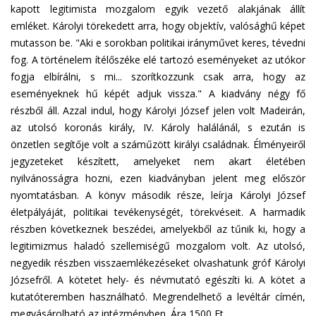
kapott legitimista mozgalom egyik vezető alakjának állít
emléket. Károlyi törekedett arra, hogy objektív, valósághű képet
mutasson be. "Aki e sorokban politikai irányművet keres, tévedni
fog. A történelem ítélőszéke elé tartozó eseményeket az utókor
fogja elbírálni, s mi... szorítkozzunk csak arra, hogy az
eseményeknek hű képét adjuk vissza." A kiadvány négy fő
részből áll. Azzal indul, hogy Károlyi József jelen volt Madeirán,
az utolsó koronás király, IV. Károly halálánál, s ezután is
önzetlen segítője volt a száműzött királyi családnak. Élményeiről
jegyzeteket készített, amelyeket nem akart életében
nyilvánosságra hozni, ezen kiadványban jelent meg először
nyomtatásban. A könyv második része, leírja Károlyi József
életpályáját, politikai tevékenységét, törekvéseit. A harmadik
részben következnek beszédei, amelyekből az tűnik ki, hogy a
legitimizmus haladó szellemiségű mozgalom volt. Az utolsó,
negyedik részben visszaemlékezéseket olvashatunk gróf Károlyi
Józsefről. A kötetet hely- és névmutató egészíti ki. A kötet a
kutatóteremben használható. Megrendelhető a levéltár címén,
megvásárolható az intézményben. Ára 1500 Ft.