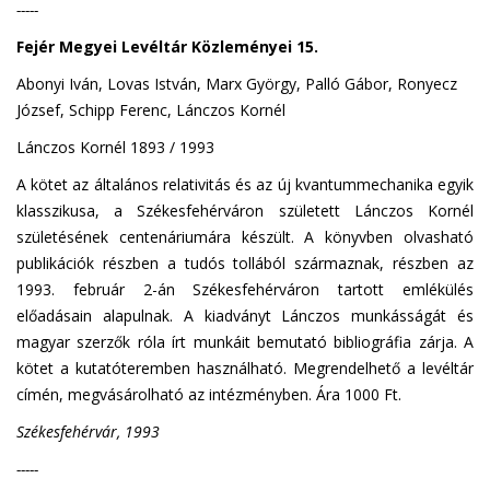
-----
Fejér Megyei Levéltár Közleményei 15.
Abonyi Iván, Lovas István, Marx György, Palló Gábor, Ronyecz
József, Schipp Ferenc, Lánczos Kornél
Lánczos Kornél 1893 / 1993
A kötet az általános relativitás és az új kvantummechanika egyik
klasszikusa, a Székesfehérváron született Lánczos Kornél
születésének centenáriumára készült. A könyvben olvasható
publikációk részben a tudós tollából származnak, részben az
1993. február 2-án Székesfehérváron tartott emlékülés
előadásain alapulnak. A kiadványt Lánczos munkásságát és
magyar szerzők róla írt munkáit bemutató bibliográfia zárja. A
kötet a kutatóteremben használható. Megrendelhető a levéltár
címén, megvásárolható az intézményben. Ára 1000 Ft.
Székesfehérvár, 1993
-----