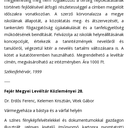
megjelenéséig még nem foglalkozott a térség népoktatásának
történeti fejlődésével átfogó részletességgel a címben megjelölt
időszakra vonatkozóan. A szerző körvonalazza a megye
iskoláinak állapotát, a közoktatás meg- és átszervezését, a
tankerületi főigazgatóság újjáalakulását és a tanfelügyelőség
működésének beindítását. Felvázolja az iskolák helyreállításának
koncepcióját, értekezik a tanintézmények nevelőiről és
tanulóiról, végezetül kitér a nevelés tartalmi változásaira is. A
kötet a kutatóteremben használható. Megrendelhető a levéltár
címén, megvásárolható az intézményben. Ára 1000 Ft.
Székesfehérvár, 1999
-----
Fejér Megyei Levéltár Közleményei 28.
Dr. Erdős Ferenc, Kelemen Krisztián, Vitek Gábor
Vármegyeháza a bástya és a várfal helyén
A színes fényképfelvételekkel és dokumentumokkal gazdagon
illusztrált, igényes kivitelű (műnyomó kartonra nyomtatott)