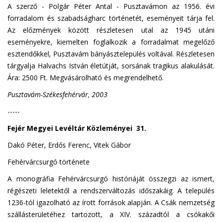
A szerző - Polgár Péter Antal - Pusztavámon az 1956. évi
forradalom és szabadságharc történetét, eseményeit tárja fel.
Az előzmények között részletesen utal az 1945 utáni
eseményekre, kiemelten foglalkozik a forradalmat megelőző
esztendőkkel, Pusztavám bányásztelepülés voltával. Részletesen
tárgyalja Halvachs István életútját, sorsának tragikus alakulását.
Ára: 2500 Ft. Megvásárolható és megrendelhető.
Pusztavám-Székesfehérvár, 2003
-----
Fejér Megyei Levéltár Közleményei 31.
Dakó Péter, Erdős Ferenc, Vitek Gábor
Fehérvárcsurgó története
A monográfia Fehérvárcsurgó históriáját összegzi az ismert,
régészeti leletektől a rendszerváltozás időszakáig. A település
1236-tól igazolható az írott források alapján. A Csák nemzetség
szállásterületéhez tartozott, a XIV. századtól a csókakői