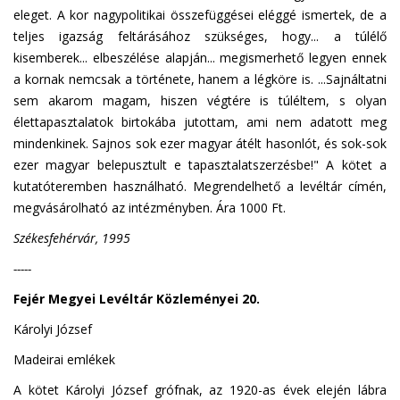
eleget. A kor nagypolitikai összefüggései eléggé ismertek, de a
teljes igazság feltárásához szükséges, hogy... a túlélő
kisemberek... elbeszélése alapján... megismerhető legyen ennek
a kornak nemcsak a története, hanem a légköre is. ...Sajnáltatni
sem akarom magam, hiszen végtére is túléltem, s olyan
élettapasztalatok birtokába jutottam, ami nem adatott meg
mindenkinek. Sajnos sok ezer magyar átélt hasonlót, és sok-sok
ezer magyar belepusztult e tapasztalatszerzésbe!" A kötet a
kutatóteremben használható. Megrendelhető a levéltár címén,
megvásárolható az intézményben. Ára 1000 Ft.
Székesfehérvár, 1995
-----
Fejér Megyei Levéltár Közleményei 20.
Károlyi József
Madeirai emlékek
A kötet Károlyi József grófnak, az 1920-as évek elején lábra