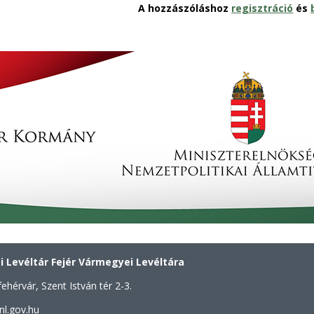
A hozzászóláshoz
regisztráció
és
 Levéltár Fejér Vármegyei Levéltára
ehérvár, Szent István tér 2-3.
nl.gov.hu