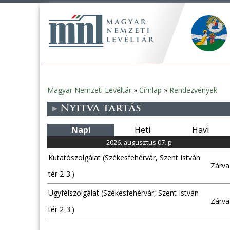
Magyar Nemzeti Levéltár
»
Címlap
»
Rendezvények
Jelenlegi
Nyitva tartás
hely
Napi
Heti
Havi
2026. augusztus 07. p
Kutatószolgálat (Székesfehérvár, Szent István
Zárva
tér 2-3.)
Ügyfélszolgálat (Székesfehérvár, Szent István
Zárva
tér 2-3.)