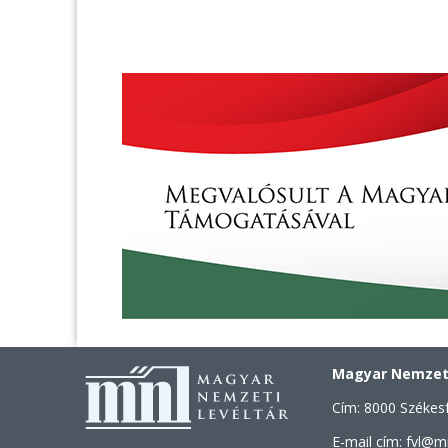
Magyar Nemzeti
Cím: 8000 Székesf
E-mail cím: fvl@m