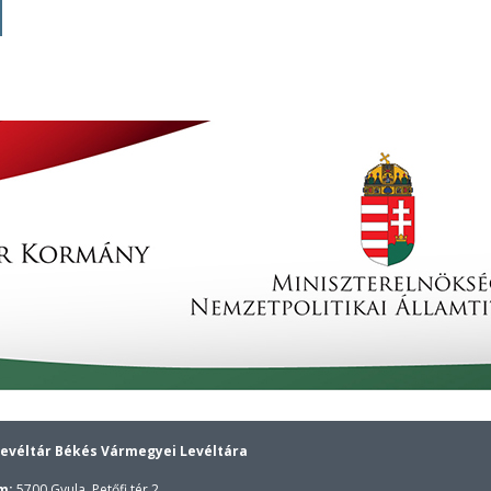
evéltár Békés Vármegyei Levéltára
m:
5700 Gyula, Petőfi tér 2.