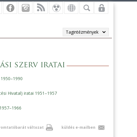
Tagintézmények
si szerv iratai
ai 1950–1990
ési Hivatal) iratai 1951–1957
i 1957–1966
omtatóbarát változat
küldés e-mailben