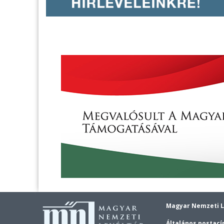
Magyar Nemzeti L
Általános postací