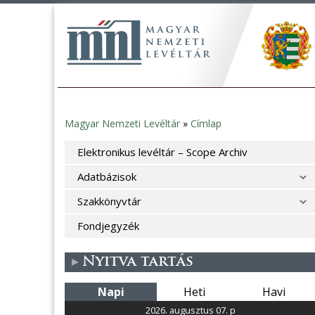
Magyar Nemzeti Levéltár
»
Címlap
Jelenlegi
Elektronikus levéltár – Scope Archiv
hely
Adatbázisok
Szakkönyvtár
Fondjegyzék
Nyitva tartás
Napi
Heti
Havi
2026. augusztus 07. p