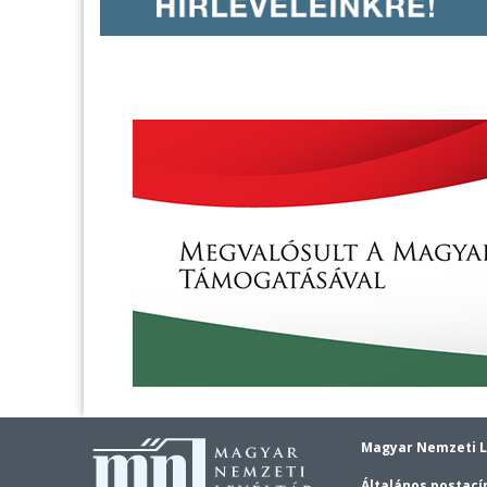
Magyar Nemzeti L
Általános postací