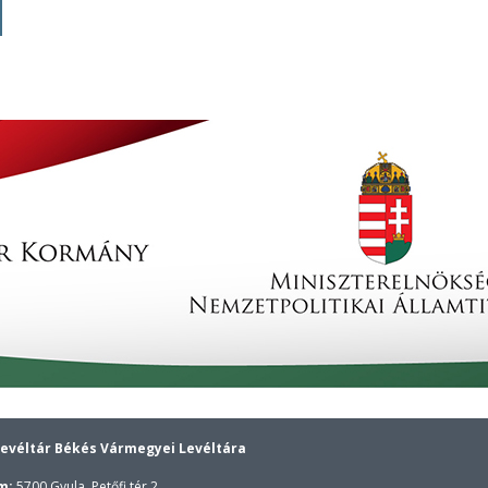
evéltár Békés Vármegyei Levéltára
m:
5700 Gyula, Petőfi tér 2.