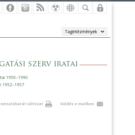
Tagintézmények
atási szerv iratai
atai 1950–1990
ai 1952–1957
omtatóbarát változat
küldés e-mailben