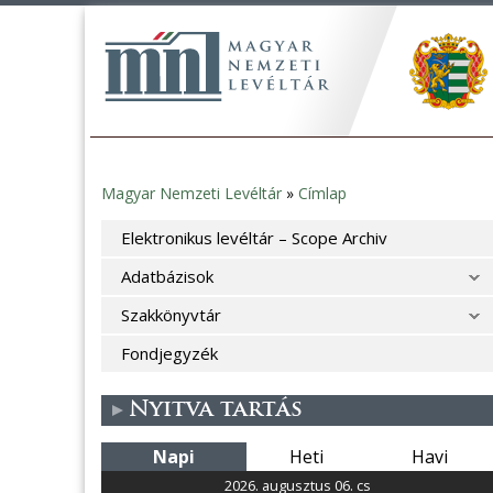
Magyar Nemzeti Levéltár
»
Címlap
Jelenlegi
Elektronikus levéltár – Scope Archiv
hely
Adatbázisok
Szakkönyvtár
Fondjegyzék
Nyitva tartás
Napi
Heti
Havi
2026. augusztus 06. cs