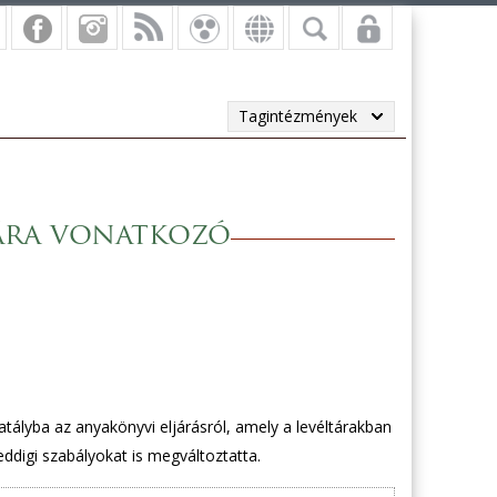
Tagintézmények
ára vonatkozó
hatályba az anyakönyvi eljárásról, amely a levéltárakban
digi szabályokat is megváltoztatta.