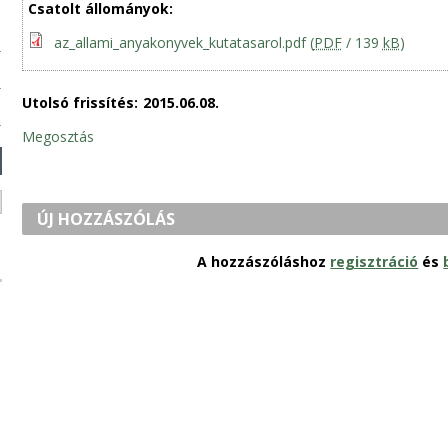
Csatolt állományok:
az_allami_anyakonyvek_kutatasarol.pdf
(
PDF
/ 139
kB
)
Utolsó frissítés:
2015.06.08.
Megosztás
ÚJ HOZZÁSZÓLÁS
A hozzászóláshoz
regisztráció
és