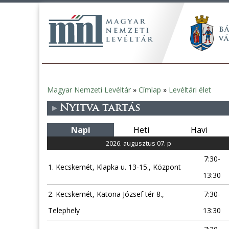
Magyar Nemzeti Levéltár
»
Címlap
»
Levéltári élet
Jelenlegi
Nyitva tartás
hely
Napi
Heti
Havi
2026. augusztus 07. p
7:30-
1. Kecskemét, Klapka u. 13-15., Központ
13:30
2. Kecskemét, Katona József tér 8.,
7:30-
Telephely
13:30