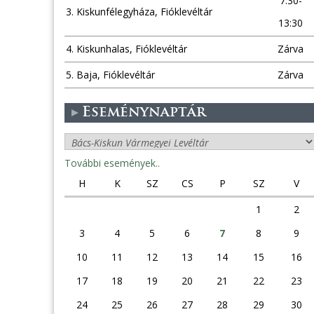
7:30-
3. Kiskunfélegyháza, Fióklevéltár
13:30
4. Kiskunhalas, Fióklevéltár
Zárva
5. Baja, Fióklevéltár
Zárva
Eseménynaptár
További események..
H
K
SZ
CS
P
SZ
V
1
2
3
4
5
6
7
8
9
10
11
12
13
14
15
16
17
18
19
20
21
22
23
24
25
26
27
28
29
30