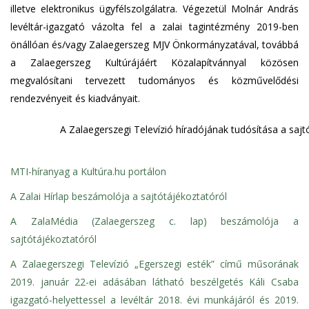
illetve elektronikus ügyfélszolgálatra. Végezetül Molnár András
levéltár-igazgató vázolta fel a zalai tagintézmény 2019-ben
önállóan és/vagy Zalaegerszeg MJV Önkormányzatával, továbbá
a Zalaegerszeg Kultúrájáért Közalapítvánnyal közösen
megvalósítani tervezett tudományos és közművelődési
rendezvényeit és kiadványait.
A Zalaegerszegi Televízió híradójának tudósítása a sajt
MTI-híranyag a Kultúra.hu portálon
A Zalai Hírlap beszámolója a sajtótájékoztatóról
A ZalaMédia (Zalaegerszeg c. lap) beszámolója a
sajtótájékoztatóról
A Zalaegerszegi Televízió „Egerszegi esték” című műsorának
2019. január 22-ei adásában látható beszélgetés Káli Csaba
igazgató-helyettessel a levéltár 2018. évi munkájáról és 2019.