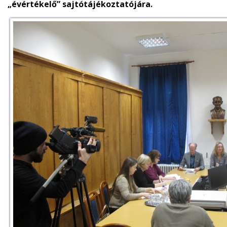
„évértékelő” sajtótájékoztatójára.