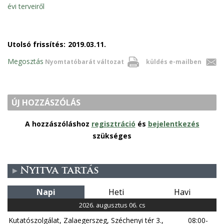
évi terveiről
Utolsó frissítés:
2019.03.11.
Megosztás
Nyomtatóbarát változat
küldés e-mailben
ÚJ HOZZÁSZÓLÁS
A hozzászóláshoz
regisztráció
és
bejelentkezés
szükséges
Nyitva tartás
Napi
Heti
Havi
2026. augusztus 06. cs
Kutatószolgálat, Zalaegerszeg, Széchenyi tér 3.,
08:00-