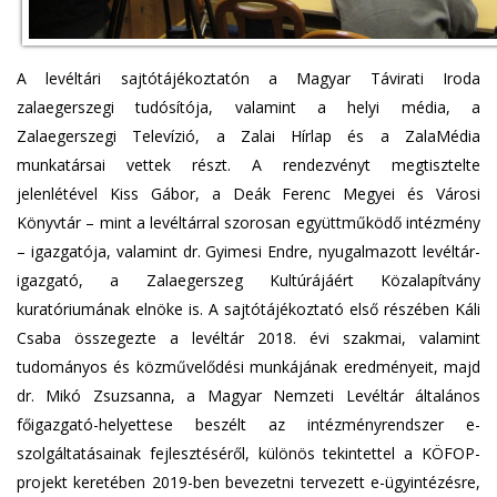
A levéltári sajtótájékoztatón a Magyar Távirati Iroda
zalaegerszegi tudósítója, valamint a helyi média, a
Zalaegerszegi Televízió, a Zalai Hírlap és a ZalaMédia
munkatársai vettek részt. A rendezvényt megtisztelte
jelenlétével Kiss Gábor, a Deák Ferenc Megyei és Városi
Könyvtár – mint a levéltárral szorosan együttműködő intézmény
– igazgatója, valamint dr. Gyimesi Endre, nyugalmazott levéltár-
igazgató, a Zalaegerszeg Kultúrájáért Közalapítvány
kuratóriumának elnöke is. A sajtótájékoztató első részében Káli
Csaba összegezte a levéltár 2018. évi szakmai, valamint
tudományos és közművelődési munkájának eredményeit, majd
dr. Mikó Zsuzsanna, a Magyar Nemzeti Levéltár általános
főigazgató-helyettese beszélt az intézményrendszer e-
szolgáltatásainak fejlesztéséről, különös tekintettel a KÖFOP-
projekt keretében 2019-ben bevezetni tervezett e-ügyintézésre,