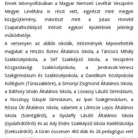
Ennek lebonyolításában a Magyar Nemzeti Levéltár Veszprém
Megyei Levéltára is részt vett, egyrészt mint megyei
közgyűjtemény, másrészt mint a Jutasi Honvéd
Csapataltisztképző Intézet egykori épületének jelenlegi
működtetője.
A versenyen az alábbi iskolák, intézmények képviseltették
magukat: a Hriszto Botev Általános Iskola, a Táncsics Mihály
Szakközépiskola, a Séf Szakképző Iskola, a Veszprémi
Közgazdasági Szakközépiskola, a Jendrassik-Venesz
Szakgimnázium és Szakközépiskola, a Davidikum Középiskolai
Kollégium (Túraszakköre), a Simonyi Zsigmond Általános Iskola,
a Báthory István Általános Iskola, a Lovassy László Gimnázium,
a Noszlopy Gáspár Gimnázium, az Ipari Szakgimnázium, a
Rózsa Úti Általános Iskola, valamint a Lőrincze Lajos Általános
Iskola (Szentgálról), a Gyulaffy László Általános Iskola
(Gyulafirátótról) és az Ady Endre Szakképző Iskola Kadétiskolája
(Szekszárdról). A túrán összesen 460 diák és 26 pedagógus vett