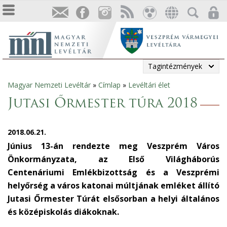
Tagintézmények
Magyar Nemzeti Levéltár
»
Címlap
»
Levéltári élet
Jelenlegi
Jutasi Őrmester túra 2018
hely
2018.06.21.
Június 13-án rendezte meg Veszprém Város
Önkormányzata, az Első Világháborús
Centenáriumi Emlékbizottság és a Veszprémi
helyőrség a város katonai múltjának emléket állító
Jutasi Őrmester Túrát elsősorban a helyi általános
és középiskolás diákoknak.