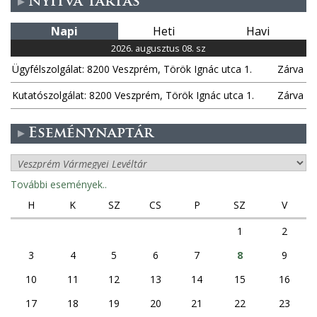
Nyitva tartás
Napi
Heti
Havi
2026. augusztus 08. sz
Ügyfélszolgálat: 8200 Veszprém, Török Ignác utca 1.
Zárva
Kutatószolgálat: 8200 Veszprém, Török Ignác utca 1.
Zárva
Eseménynaptár
További események..
H
K
SZ
CS
P
SZ
V
1
2
3
4
5
6
7
8
9
10
11
12
13
14
15
16
17
18
19
20
21
22
23