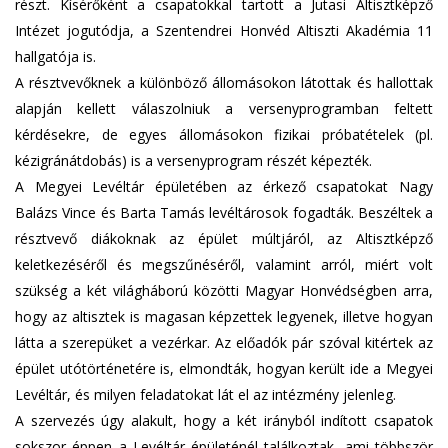
részt. Kísérőként a csapatokkal tartott a Jutasi Altisztképző
Intézet jogutódja, a Szentendrei Honvéd Altiszti Akadémia 11
hallgatója is.
A résztvevőknek a különböző állomásokon látottak és hallottak
alapján kellett válaszolniuk a versenyprogramban feltett
kérdésekre, de egyes állomásokon fizikai próbatételek (pl.
kézigránátdobás) is a versenyprogram részét képezték.
A Megyei Levéltár épületében az érkező csapatokat Nagy
Balázs Vince és Barta Tamás levéltárosok fogadták. Beszéltek a
résztvevő diákoknak az épület múltjáról, az Altisztképző
keletkezéséről és megszűnéséről, valamint arról, miért volt
szükség a két világháború közötti Magyar Honvédségben arra,
hogy az altisztek is magasan képzettek legyenek, illetve hogyan
látta a szerepüket a vezérkar. Az előadók pár szóval kitértek az
épület utótörténetére is, elmondták, hogyan került ide a Megyei
Levéltár, és milyen feladatokat lát el az intézmény jelenleg.
A szervezés úgy alakult, hogy a két irányból indított csapatok
sokszor éppen a Levéltár épületénél találkoztak, ami többször