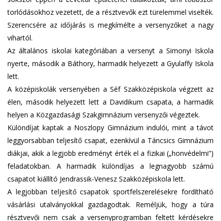
torlódásokhoz vezetett, de a résztvevők ezt türelemmel viselték.
Szerencsére az időjárás is megkímélte a versenyzőket a nagy
vihartól.
Az általános iskolai kategóriában a versenyt a Simonyi Iskola
nyerte, második a Báthory, harmadik helyezett a Gyulaffy Iskola
lett.
A középiskolák versenyében a Séf Szakközépiskola végzett az
élen, második helyezett lett a Davidikum csapata, a harmadik
helyen a Közgazdasági Szakgimnázium versenyzői végeztek.
Különdíjat kaptak a Noszlopy Gimnázium indulói, mint a távot
leggyorsabban teljesítő csapat, ezenkívül a Táncsics Gimnázium
diákjai, akik a legjobb eredményt érték el a fizikai („honvédelmi”)
feladatokban. A harmadik különdíjas a legnagyobb számú
csapatot kiállító Jendrassik-Venesz Szakközépiskola lett.
A legjobban teljesítő csapatok sportfelszerelésekre fordítható
vásárlási utalványokkal gazdagodtak. Reméljük, hogy a túra
résztvevői nem csak a versenyprogramban feltett kérdésekre