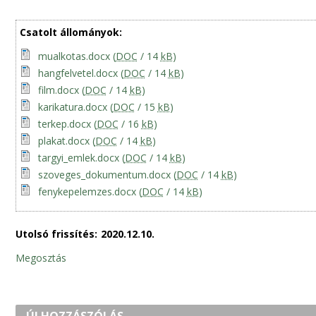
Csatolt állományok:
mualkotas.docx
(
DOC
/ 14
kB
)
hangfelvetel.docx
(
DOC
/ 14
kB
)
film.docx
(
DOC
/ 14
kB
)
karikatura.docx
(
DOC
/ 15
kB
)
terkep.docx
(
DOC
/ 16
kB
)
plakat.docx
(
DOC
/ 14
kB
)
targyi_emlek.docx
(
DOC
/ 14
kB
)
szoveges_dokumentum.docx
(
DOC
/ 14
kB
)
fenykepelemzes.docx
(
DOC
/ 14
kB
)
Utolsó frissítés:
2020.12.10.
Megosztás