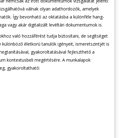
ár nemcsak az írott dokumentumok vizsgálatát jelenti:
 vizsgálhatóvá válnak olyan adathordozók, amelyek
hatók. Így bevonható az oktatásba a különféle hang-
aga vagy akár digitalizált levéltári dokumentumok is.
hoz való hozzáférést tudja biztosítani, de segítséget
y különböző életkorú tanulók igényeit, ismeretszintjét is
egtanításával, gyakoroltatásával fejleszthető a
tum kontextusbeli megértésére. A munkalapok
g, gyakoroltatható: