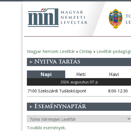
Magyar Nemzeti Levéltár
»
Címlap
»
Levéltár-pedagóg
Jelenlegi
Nyitva tartás
hely
Napi
Heti
Havi
2026. augusztus 07. p
7100 Szekszárdi Tudásközpont
8:00-12:30
Eseménynaptár
További események..