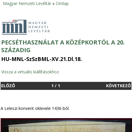
Magyar Nemzeti Levéltár
»
Címlap
Jelenlegi
hely
PECSÉTHASZNÁLAT A KÖZÉPKORTÓL A 20.
SZÁZADIG
HU-MNL-SzSzBML-XV.21.Dl.18.
Vissza a virtuális kiállításokhoz
ELŐZŐ
1
/
1
KÖVETKEZŐ
A Leleszi konvent oklevele 1436-ból.