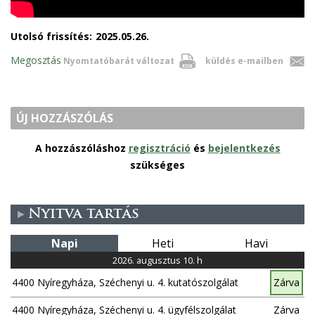
Utolsó frissítés:
2025.05.26.
Megosztás
Nyomtatóbarát változat
küldés e-mailben
ÚJ HOZZÁSZÓLÁS
A hozzászóláshoz
regisztráció
és
bejelentkezés
szükséges
Nyitva tartás
Napi
Heti
Havi
2026. augusztus 10. h
4400 Nyíregyháza, Széchenyi u. 4. kutatószolgálat
Zárva
4400 Nyíregyháza, Széchenyi u. 4. ügyfélszolgálat
Zárva