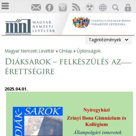
Tagintézmények
Magyar Nemzeti Levéltár
»
Címlap
»
Újdonságok
Jelenlegi
Diáksarok – felkészülés az
hely
érettségire
2025.04.01.