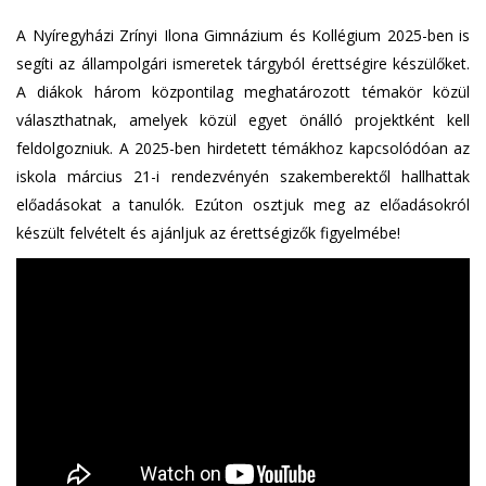
A Nyíregyházi Zrínyi Ilona Gimnázium és Kollégium 2025-ben is
segíti az állampolgári ismeretek tárgyból érettségire készülőket.
A diákok három központilag meghatározott témakör közül
választhatnak, amelyek közül egyet önálló projektként kell
feldolgozniuk. A 2025-ben hirdetett témákhoz kapcsolódóan az
iskola március 21-i rendezvényén szakemberektől hallhattak
előadásokat a tanulók. Ezúton osztjuk meg az előadásokról
készült felvételt és ajánljuk az érettségizők figyelmébe!