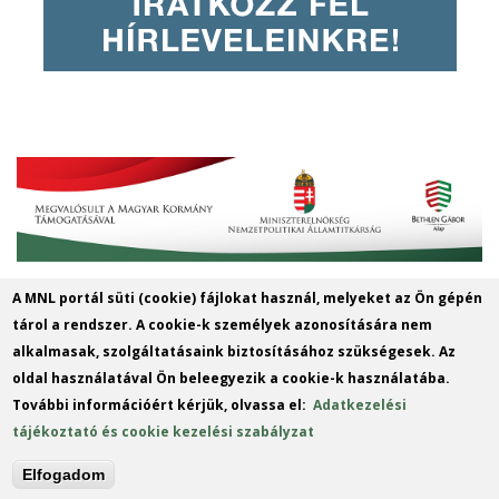
A MNL portál süti (cookie) fájlokat használ, melyeket az Ön gépén
MNL Szabolcs-Szatmár-Bereg
tárol a rendszer. A cookie-k személyek azonosítására nem
Vármegyei Levéltára
alkalmasak, szolgáltatásaink biztosításához szükségesek. Az
oldal használatával Ön beleegyezik a cookie-k használatába.
Cím: 4400 Nyíregyháza, Széchenyi u. 4.
További információért kérjük, olvassa el:
Adatkezelési
Telefon: +36 42 414 313
tájékoztató és cookie kezelési szabályzat
E-mail:
szszbvl@mnl.gov.hu
(link
Elfogadom
sends