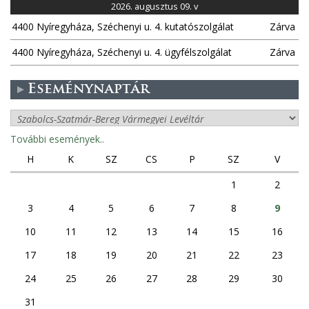
2026. augusztus 09. v
4400 Nyíregyháza, Széchenyi u. 4. kutatószolgálat
Zárva
4400 Nyíregyháza, Széchenyi u. 4. ügyfélszolgálat
Zárva
Eseménynaptár
További események..
H
K
SZ
CS
P
SZ
V
1
2
3
4
5
6
7
8
9
10
11
12
13
14
15
16
17
18
19
20
21
22
23
24
25
26
27
28
29
30
31