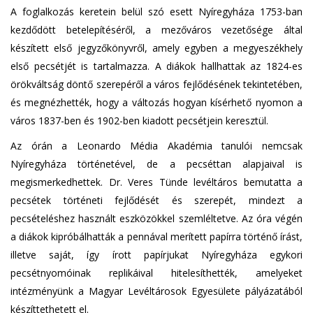
A foglalkozás keretein belül szó esett Nyíregyháza 1753-ban
kezdődött betelepítéséről, a mezőváros vezetősége által
készített első jegyzőkönyvről, amely egyben a megyeszékhely
első pecsétjét is tartalmazza. A diákok hallhattak az 1824-es
örökváltság döntő szerepéről a város fejlődésének tekintetében,
és megnézhették, hogy a változás hogyan kísérhető nyomon a
város 1837-ben és 1902-ben kiadott pecsétjein keresztül.
Az órán a Leonardo Média Akadémia tanulói nemcsak
Nyíregyháza történetével, de a pecséttan alapjaival is
megismerkedhettek. Dr. Veres Tünde levéltáros bemutatta a
pecsétek történeti fejlődését és szerepét, mindezt a
pecsételéshez használt eszközökkel szemléltetve. Az óra végén
a diákok kipróbálhatták a pennával merített papírra történő írást,
illetve saját, így írott papírjukat Nyíregyháza egykori
pecsétnyomóinak replikáival hitelesíthették, amelyeket
intézményünk a Magyar Levéltárosok Egyesülete pályázatából
készíttethetett el.