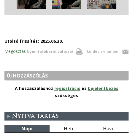
Utolsó frissítés:
2025.06.30.
Megosztás
Nyomtatóbarát változat
küldés e-mailben
ÚJ HOZZÁSZÓLÁS
A hozzászóláshoz
regisztráció
és
bejelentkezés
szükséges
Nyitva tartás
Napi
Heti
Havi