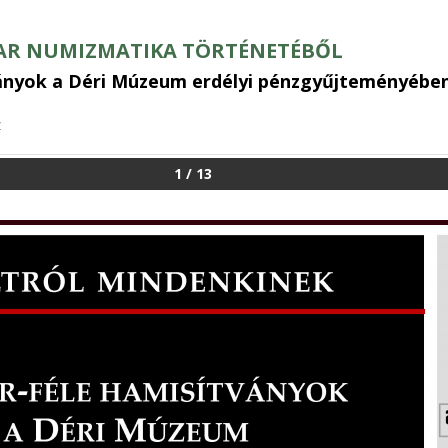
AR NUMIZMATIKA TÖRTÉNETÉBŐL
ványok a Déri Múzeum erdélyi pénzgyűjteményébe
z
1
/
13