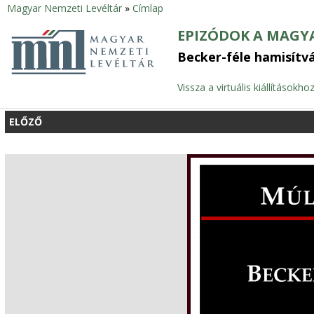
Magyar Nemzeti Levéltár
»
Címlap
Jelenlegi
EPIZÓDOK A MAGY
hely
Becker-féle hamisít
Vissza a virtuális kiállításokho
ELŐZŐ