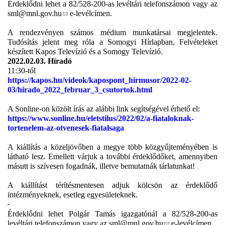
Érdeklődni lehet a 82/528-200-as levéltári telefonszámon vagy az
(
sml@mnl.gov.hu
e-levélcímen.
l
i
A rendezvényen számos médium munkatársai megjelentek.
n
Tudósítás jelent meg róla a Somogyi Hírlapban, Felvételeket
k
készített Kapos Televízió és a Somogy Televízió.
s
2022.02.03. Híradó
e
11:30-tól
n
https://kapos.hu/videok/kapospont_hirmusor/2022-02-
d
03/hirado_2022_februar_3_csutortok.html
s
e
A Sonline-on közölt írás az alábbi link segítségével érhető el:
-
https://www.sonline.hu/eletstilus/2022/02/a-fiataloknak-
m
tortenelem-az-otvenesek-fiatalsaga
a
i
A kiállítás a közeljövőben a megye több közgyűjteményében is
l
látható lesz. Emellett várjuk a további érdeklődőket, amennyiben
)
másutt is szívesen fogadnák, illetve bemutatnák tárlatunkat!
A kiállítást térítésmentesen adjuk kölcsön az érdeklődő
intézményeknek, esetleg egyesületeknek.
Érdeklődni lehet Polgár Tamás igazgatónál a 82/528-200-as
(
levéltári telefonszámon vagy az
sml@mnl.gov.hu
e-levélcímen.