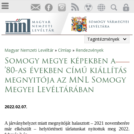
Tagintézmények
Magyar Nemzeti Levéltár
»
Címlap
»
Rendezvények
Jelenlegi
Somogy megye képekben a
hely
’80-as években című kiállítás
megnyitója az MNL Somogy
Megyei Levéltárában
2022.02.07.
A járványhelyzet miatt megnyitóját halasztott – 2021 novemberére
már elkészült – helytörténeti tárlatunkat nyitottuk meg 2022.