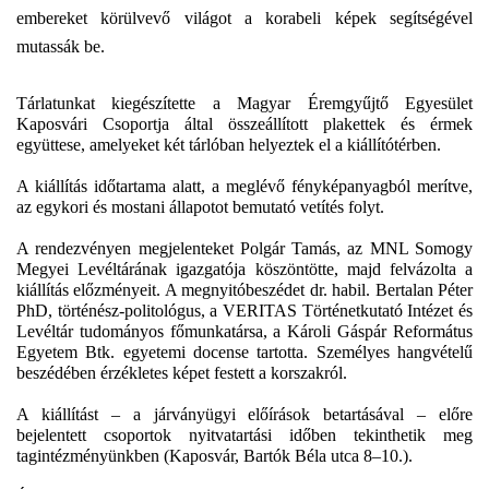
embereket körülvevő világot a korabeli képek segítségével
mutassák be.
Tárlatunkat kiegészítette a Magyar Éremgyűjtő Egyesület
Kaposvári Csoportja
által összeállított plakettek és érmek
együttese, amelyeket két tárlóban helyeztek el a kiállítótérben.
A kiállítás időtartama alatt, a meglévő fényképanyagból merítve,
az egykori és mostani állapotot bemutató vetítés folyt.
A rendezvényen megjelenteket Polgár Tamás, az MNL Somogy
Megyei Levéltárának igazgatója köszöntötte, majd felvázolta a
kiállítás előzményeit. A megnyitóbeszédet dr. habil. Bertalan Péter
PhD, történész-politológus, a VERITAS Történetkutató Intézet és
Levéltár tudományos főmunkatársa, a Károli Gáspár Református
Egyetem Btk. egyetemi docense tartotta. Személyes hangvételű
beszédében érzékletes képet festett a korszakról.
A kiállítást – a járványügyi előírások betartásával – előre
bejelentett csoportok nyitvatartási időben tekinthetik meg
tagintézményünkben (Kaposvár, Bartók Béla utca 8–10.).