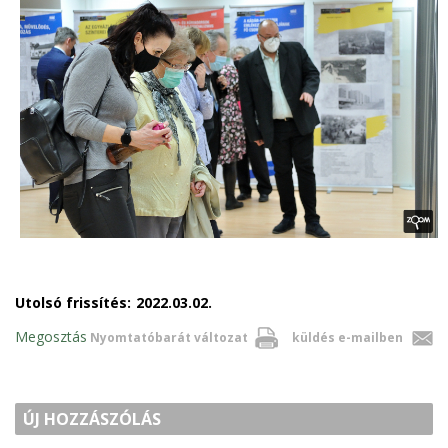
Utolsó frissítés:
2022.03.02.
Megosztás
Nyomtatóbarát változat
küldés e-mailben
ÚJ HOZZÁSZÓLÁS