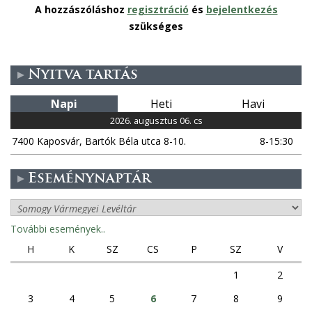
A hozzászóláshoz
regisztráció
és
bejelentkezés
szükséges
Nyitva tartás
Napi
Heti
Havi
2026. augusztus 06. cs
7400 Kaposvár, Bartók Béla utca 8-10.
8-15:30
Eseménynaptár
További események..
H
K
SZ
CS
P
SZ
V
1
2
3
4
5
6
7
8
9