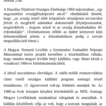
február 2-án.
A Hazafias Népfront Országos Elnöksége 1984 márciusában
„egy
nagyszabású országfényképezési akció”
elindításáról döntött,
hogy
„az ország minél több településén készüljenek tervszerűen
felvett és megfelelő adatokkal dokumentált fényképsorozatok,
megörökítvén – hogyan nézett ki az ország felszabadulása 40.
évfordulóján”
. (Természetesen előbbi az épített környezet képi
dokumentálását jelenti, a felszabaduláson pedig a szovjet
megszállást kell érteni.)
A Magyar Nemzeti Levéltár a Szentendrei Szabadtéri Néprajzi
Múzeummal közös projekt keretében a közelmúltban vállalta,
hogy minden megyei levéltár helyi kiállítást, vagy filmet készít a
vonatkozó 1984-es fotódokumentációból.
A létező szocializmus életvilágai. A vidéki miliők rendszerváltása
címet viselő országos kiállítási program somogyi részét
tematikusan, 15 úgynevezett roll-up felületén mutatjuk be. Az
1980-as évek közepén készített felvételekből az MNL Somogy
Megyei Levéltárának munkatársai válogattak és annotáltak. A
kiállítás készítőinek célja az volt, hogy a korszak hangulatát, az