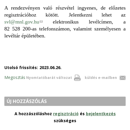
A rendezvényen való részvétel ingyenes, de előzetes
regisztrációhoz kötött. Jelentkezni lehet az
(
svl@mnl.gov.hu
elektronikus levélcímen, a
l
82 528 200-as telefonszámon, valamint személyesen a
i
levéltár épületében.
n
k
s
e
Utolsó frissítés:
2023.06.26.
n
d
Megosztás
Nyomtatóbarát változat
küldés e-mailben
s
e
-
ÚJ HOZZÁSZÓLÁS
m
a
A hozzászóláshoz
regisztráció
és
bejelentkezés
i
szükséges
l