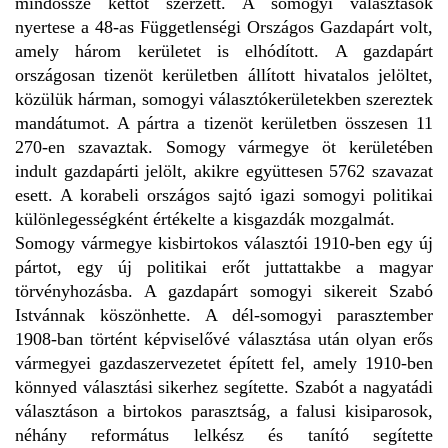
mindössze kettőt szerzett. A somogyi választások
nyertese a 48-as Függetlenségi Országos Gazdapárt volt,
amely három kerületet is elhódított. A gazdapárt
országosan tizenöt kerületben állított hivatalos jelöltet,
közülük hárman, somogyi választókerületekben szereztek
mandátumot. A pártra a tizenöt kerületben összesen 11
270-en szavaztak. Somogy vármegye öt kerületében
indult gazdapárti jelölt, akikre együttesen 5762 szavazat
esett. A korabeli országos sajtó igazi somogyi politikai
különlegességként értékelte a kisgazdák mozgalmát.
Somogy vármegye kisbirtokos választói 1910-ben egy új
pártot, egy új politikai erőt juttattakbe a magyar
törvényhozásba. A gazdapárt somogyi sikereit Szabó
Istvánnak köszönhette. A dél-somogyi parasztember
1908-ban történt képviselővé választása után olyan erős
vármegyei gazdaszervezetet épített fel, amely 1910-ben
könnyed választási sikerhez segítette. Szabót a nagyatádi
választáson a birtokos parasztság, a falusi kisiparosok,
néhány református lelkész és tanító segítette