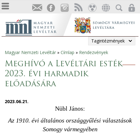
Tagintézmények
Magyar Nemzeti Levéltár
»
Címlap
»
Rendezvények
Jelenlegi
Meghívó a Levéltári esték
hely
2023. évi harmadik
előadására
2023.06.21.
Nübl János:
Az 1910. évi általános országgyűlési választások
Somogy vármegyében