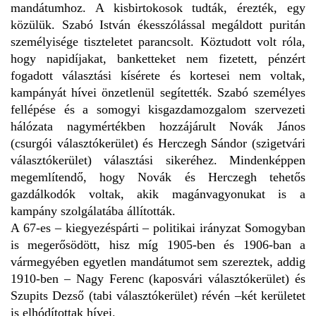
mandátumhoz. A kisbirtokosok tudták, érezték, egy
közülük. Szabó István ékesszólással megáldott puritán
személyisége tiszteletet parancsolt. Köztudott volt róla,
hogy napidíjakat, banketteket nem fizetett, pénzért
fogadott választási kísérete és kortesei nem voltak,
kampányát hívei önzetlenül segítették. Szabó személyes
fellépése és a somogyi kisgazdamozgalom szervezeti
hálózata nagymértékben hozzájárult Novák János
(csurgói választókerület) és Herczegh Sándor (szigetvári
választókerület) választási sikeréhez. Mindenképpen
megemlítendő, hogy Novák és Herczegh tehetős
gazdálkodók voltak, akik magánvagyonukat is a
kampány szolgálatába állították.
A 67-es – kiegyezéspárti – politikai irányzat Somogyban
is megerősödött, hisz míg 1905-ben és 1906-ban a
vármegyében egyetlen mandátumot sem szereztek, addig
1910-ben – Nagy Ferenc (kaposvári választókerület) és
Szupits Dezső (tabi választókerület) révén –két kerületet
is elhódítottak hívei.