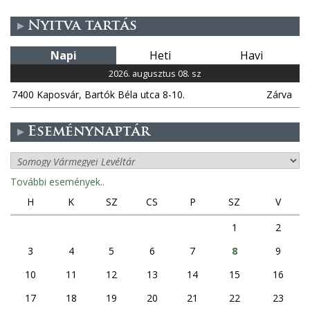
)
Nyitva tartás
Napi
Heti
Havi
2026. augusztus 08. sz
7400 Kaposvár, Bartók Béla utca 8-10.
Zárva
Eseménynaptár
További események..
H
K
SZ
CS
P
SZ
V
1
2
3
4
5
6
7
8
9
10
11
12
13
14
15
16
17
18
19
20
21
22
23