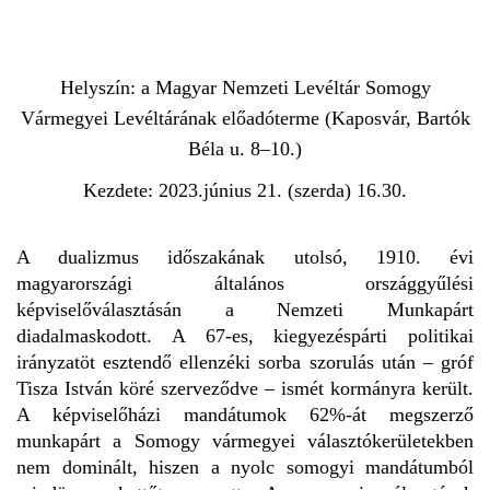
Helyszín: a Magyar Nemzeti Levéltár Somogy
Vármegyei Levéltárának előadóterme (Kaposvár, Bartók
Béla u. 8–10.)
Kezdete: 2023.június 21. (szerda) 16.30.
A dualizmus időszakának utolsó, 1910. évi
magyarországi általános országgyűlési
képviselőválasztásán a Nemzeti Munkapárt
diadalmaskodott. A 67-es, kiegyezéspárti politikai
irányzatöt esztendő ellenzéki sorba szorulás után – gróf
Tisza István köré szerveződve – ismét kormányra került.
A képviselőházi mandátumok 62%-át megszerző
munkapárt a Somogy vármegyei választókerületekben
nem dominált, hiszen a nyolc somogyi mandátumból