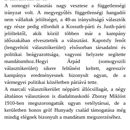
A somogyi választás nagy vesztese a függetlenségi
irányzat volt. A megyegyűlés függetlenségi hangadói
nem vállaltak jelöltséget, a 48-as irányultságú választók
egy része pedig elfordult a Kossuth-párti és Justh-párti
jelöltektől, akik közül többen már a kampány
időszakában elvesztették a választást. Kapotsfy Jenőt
(lengyeltóti választókerület) elsősorban társadalmi és
politikai beágyazottsága, vagyoni helyzete segítette
mandátumhoz.Hegyi Árpád (somogyszili
választókerület) sikere feltűnést keltett, agresszív
kampánya eredményesnek bizonyult ugyan, de a
vármegyei politikai közéletben páriává tette.
A marcali választókerület néppárti állócsillagát, a négy
általános választáson is diadalmaskodó Zboray Miklóst
1910-ben megszorongatták ugyan vetélytársai, de a
kerületben honos gróf Hunyady család támogatása még
mindig elégnek bizonyult a mandátum megszerzéséhez.