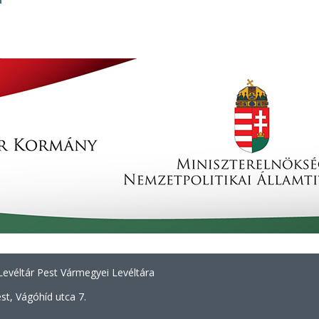
evéltár Pest Vármegyei Levéltára
t, Vágóhíd utca 7.