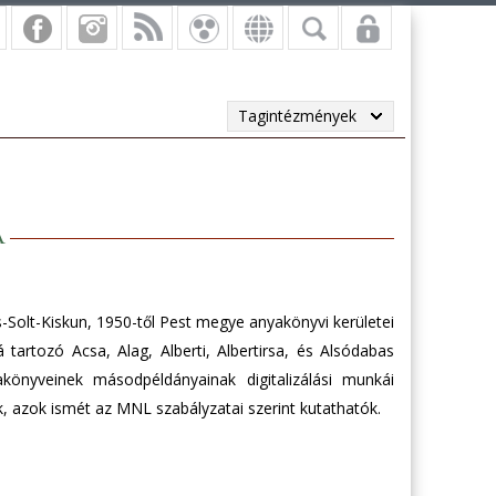
Tagintézmények
a
Solt-Kiskun, 1950-től Pest megye anyakönyvi kerületei
tartozó Acsa, Alag, Alberti, Albertirsa, és Alsódabas
könyveinek másodpéldányainak digitalizálási munkái
k, azok ismét az MNL szabályzatai szerint kutathatók.