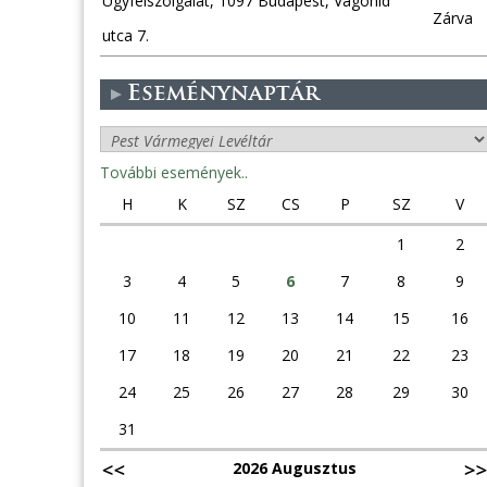
Ügyfélszolgálat, 1097 Budapest, Vágóhíd
Zárva
utca 7.
Eseménynaptár
További események..
H
K
SZ
CS
P
SZ
V
1
2
3
4
5
6
7
8
9
10
11
12
13
14
15
16
17
18
19
20
21
22
23
24
25
26
27
28
29
30
31
2026 Augusztus