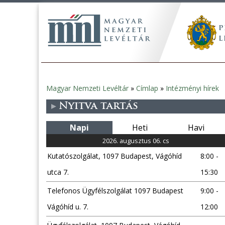
Magyar Nemzeti Levéltár
»
Címlap
»
Intézményi hírek
Jelenlegi
Nyitva tartás
hely
Napi
Heti
Havi
2026. augusztus 06. cs
Kutatószolgálat, 1097 Budapest, Vágóhíd
8:00 -
utca 7.
15:30
Telefonos Ügyfélszolgálat 1097 Budapest
9:00 -
Vágóhíd u. 7.
12:00