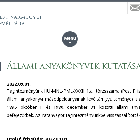
Állami anyakönyvek kutatás
2022.09.01.
Tagintézményünk HU-MNL-PML-XXXIII.1.a. törzsszáma (Pest-Pilis-
állami anyakönyvi másodpéldányainak levéltári gyűjteménye) alá 
1895. október 1. és 1980. december 31. közötti állami anya
befejeződtek. Az iratanyagot tagintézményünkbe visszaszállítottá
Utolsó frissítés:
2022.09.01.