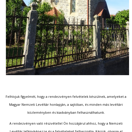
Felhívjuk figyelmét, hogy a rendezvényen felvételek készülnek, amelyeket a
Magyar Nemzeti Levéltár honlapján, a sajtóban, és minden más levéltári
közleményben és kiadványban felhasználhatunk.
A rendezvényen való részvétellel Ön hozzájárul ahhoz, hogy a Nemzeti
Levéltár lefényképezze és a felvételeket felhasználja. Kérjük, olvassa el