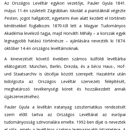
Az Országos Levéltár egykori vezetője, Pauler Gyula 1841.
május 11-én született Zágrábban. Iskoláit a piaristáknál végezte
Pesten, jogot hallgatott, egyetemi évei alatt kezdett el történeti
kérdésekkel foglalkozni. 1870-től lett a Magyar Tudományos
Akadémia levelező tagja, majd Horváth Mihály – a korszak egyik
legnagyobb hatású történésze – ajánlására nevezték ki 1874.
október 14-én országos levéltárnoknak.
A kinevezését követő években számos külföldi levéltárba
ellátogatott: München, Berlin, Drezda, és a bécsi Haus-, Hof-
und Staatsarchiv is úticéljai között szerepelt. Hazatérte után
kidolgozta az Országos Levéltár szervezeti felépítését,
meghatározó tevékenységi köreit és hozzákezdett annak
újjászervezéséhez.
Pauler Gyula a levéltári iratanyag szisztematikus rendezését
szem előtt tartva az Országos Levéltárat az európai
tudományosság színvonalára emelte. 1992-ben díjat is neveztek
el róla, amely a levéltáros szakma legmagasabb kitüntetése. A