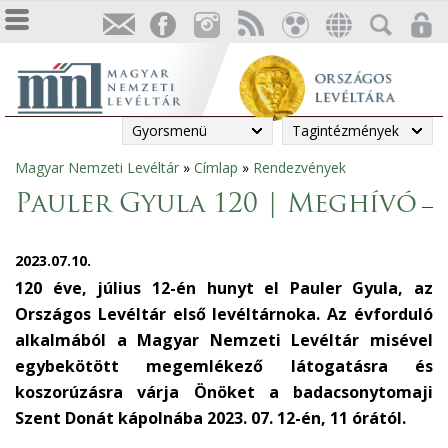
Gyorsmenü
Tagintézmények
Magyar Nemzeti Levéltár
»
Címlap
»
Rendezvények
Jelenlegi
Pauler Gyula 120 | Meghívó
hely
2023.07.10.
120 éve, július 12-én hunyt el Pauler Gyula, az
Országos Levéltár első levéltárnoka. Az évforduló
alkalmából a Magyar Nemzeti Levéltár misével
egybekötött megemlékező látogatásra és
koszorúzásra várja Önöket a badacsonytomaji
Szent Donát kápolnába 2023. 07. 12-én, 11 órától.