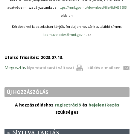
adatvédelmi szabályzatunkat a
https://mnl.gov.hu/download/file/fid/639683
oldalon.
Kérdéseivel kapcsolatban kérjük, forduljon hozzánk az alábbi címen:
(
kozmuvelodes@mnl.gov.hu
l
i
Utolsó frissítés:
2023.07.13.
n
k
Megosztás
Nyomtatóbarát változat
küldés e-mailben
s
e
n
ÚJ HOZZÁSZÓLÁS
d
A hozzászóláshoz
regisztráció
és
s
bejelentkezés
szükséges
e
-
m
Nyitva tartás