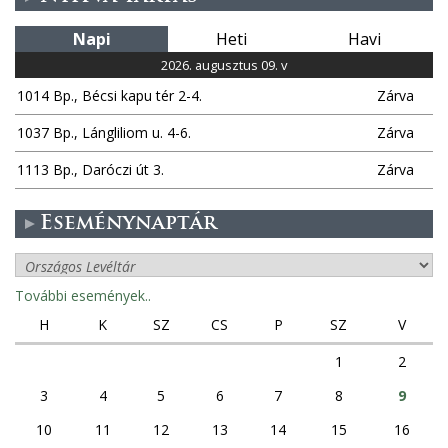
a
i
Napi
Heti
Havi
l
2026. augusztus 09. v
)
1014 Bp., Bécsi kapu tér 2-4.
Zárva
1037 Bp., Lángliliom u. 4-6.
Zárva
1113 Bp., Daróczi út 3.
Zárva
Eseménynaptár
További események..
H
K
SZ
CS
P
SZ
V
1
2
3
4
5
6
7
8
9
10
11
12
13
14
15
16