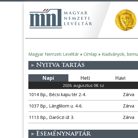
Magyar Nemzeti Levéltár
»
Címlap
»
Kiadványok, bemu
Jelenlegi
Nyitva tartás
hely
Napi
Heti
Havi
2026. augusztus 08. sz
1014 Bp., Bécsi kapu tér 2-4.
Zárva
1037 Bp., Lángliliom u. 4-6.
Zárva
1113 Bp., Daróczi út 3.
Zárva
Eseménynaptár