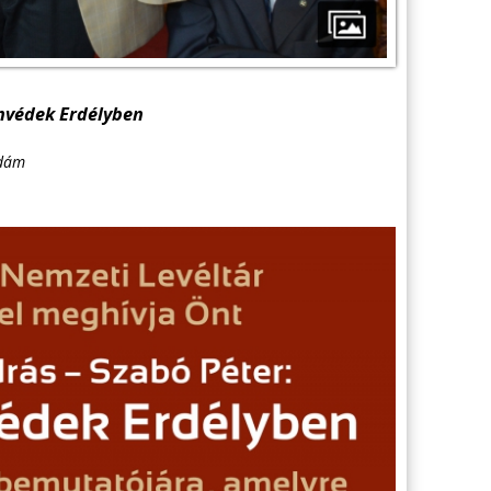
nvédek Erdélyben
Ádám