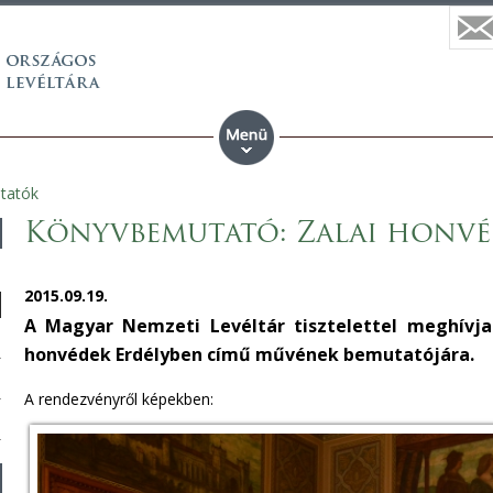
tatók
Könyvbemutató: Zalai honvé
2015.09.19.
A Magyar Nemzeti Levéltár tisztelettel meghívj
honvédek Erdélyben című művének bemutatójára.
A rendezvényről képekben: