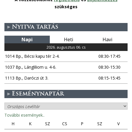
szükséges
Nyitva tartás
Napi
Heti
Havi
2026. augusztus 06. cs
1014 Bp., Bécsi kapu tér 2-4.
08:30-17:45
1037 Bp., Lángliliom u. 4-6.
08:30-15:30
1113 Bp., Daróczi út 3.
08:15-15:45
Eseménynaptár
További események..
H
K
SZ
CS
P
SZ
V