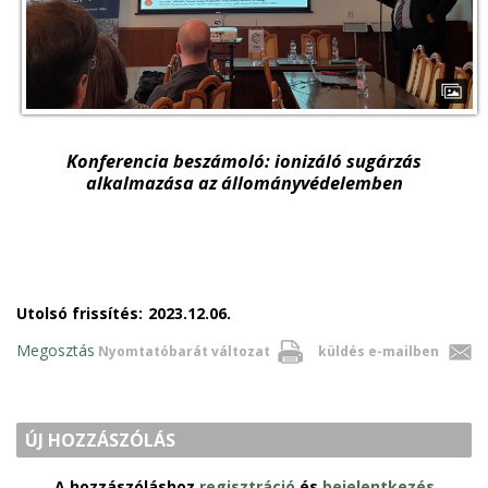
Konferencia beszámoló: ionizáló sugárzás
alkalmazása az állományvédelemben
Utolsó frissítés:
2023.12.06.
Megosztás
Nyomtatóbarát változat
küldés e-mailben
ÚJ HOZZÁSZÓLÁS
A hozzászóláshoz
regisztráció
és
bejelentkezés