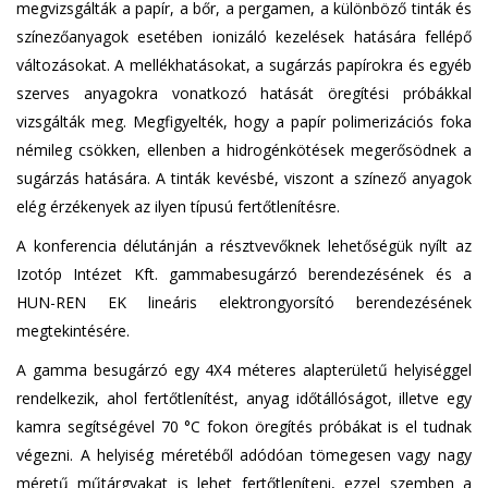
megvizsgálták a papír, a bőr, a pergamen, a különböző tinták és
színezőanyagok esetében ionizáló kezelések hatására fellépő
változásokat. A mellékhatásokat, a sugárzás papírokra és egyéb
szerves anyagokra vonatkozó hatását öregítési próbákkal
vizsgálták meg. Megfigyelték, hogy a papír polimerizációs foka
némileg csökken, ellenben a hidrogénkötések megerősödnek a
sugárzás hatására. A tinták kevésbé, viszont a színező anyagok
elég érzékenyek az ilyen típusú fertőtlenítésre.
A konferencia délutánján a résztvevőknek lehetőségük nyílt az
Izotóp Intézet Kft. gammabesugárzó berendezésének és a
HUN-REN EK lineáris elektrongyorsító berendezésének
megtekintésére.
A gamma besugárzó egy 4X4 méteres alapterületű helyiséggel
rendelkezik, ahol fertőtlenítést, anyag időtállóságot, illetve egy
kamra segítségével 70 °C fokon öregítés próbákat is el tudnak
végezni. A helyiség méretéből adódóan tömegesen vagy nagy
méretű műtárgyakat is lehet fertőtleníteni, ezzel szemben a