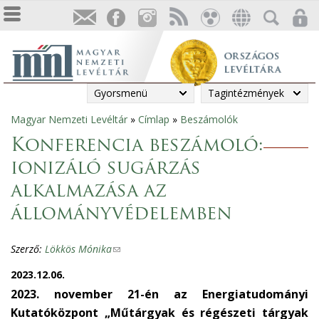
Gyorsmenü
Tagintézmények
Magyar Nemzeti Levéltár
»
Címlap
»
Beszámolók
Jelenlegi
Konferencia beszámoló:
hely
ionizáló sugárzás
alkalmazása az
állományvédelemben
Szerző:
Lökkös Mónika
(
l
2023.12.06.
i
2023. november 21-én az Energiatudományi
n
Kutatóközpont „Műtárgyak és régészeti tárgyak
k