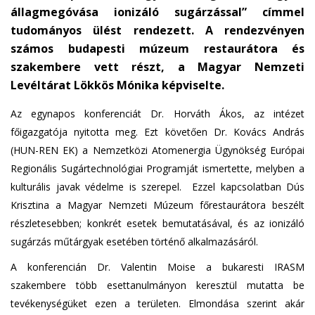
állagmegóvása ionizáló sugárzással” címmel
s
tudományos ülést rendezett. A rendezvényen
e
számos budapesti múzeum restaurátora és
n
szakembere vett részt, a Magyar Nemzeti
d
s
Levéltárat Lökkös Mónika képviselte.
e
Az egynapos konferenciát Dr. Horváth Ákos, az intézet
-
főigazgatója nyitotta meg. Ezt követően Dr. Kovács András
m
(HUN-REN EK) a Nemzetközi Atomenergia Ügynökség Európai
a
i
Regionális Sugártechnológiai Programját ismertette, melyben a
l
kulturális javak védelme is szerepel. Ezzel kapcsolatban Dús
)
Krisztina a Magyar Nemzeti Múzeum főrestaurátora beszélt
részletesebben; konkrét esetek bemutatásával, és az ionizáló
sugárzás műtárgyak esetében történő alkalmazásáról.
A konferencián Dr. Valentin Moise a bukaresti IRASM
szakembere több esettanulmányon keresztül mutatta be
tevékenységüket ezen a területen. Elmondása szerint akár