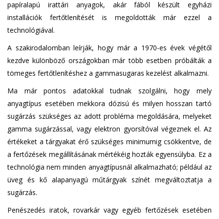
papíralapú irattári anyagok, akár fából készült egyházi
installációk fertőtlenítését is megoldották már ezzel a
technológiával.
A szakirodalomban leírják, hogy már a 1970-es évek végétől
kezdve különböző országokban már több esetben próbálták a
tömeges fertőtlenítéshez a gammasugaras kezelést alkalmazni.
Ma már pontos adatokkal tudnak szolgálni, hogy mely
anyagtípus esetében mekkora dózisú és milyen hosszan tartó
sugárzás szükséges az adott probléma megoldására, melyeket
gamma sugárzással, vagy elektron gyorsítóval végeznek el. Az
értékeket a tárgyakat érő szükséges minimumig csökkentve, de
a fertőzések megállításának mértékéig hozták egyensúlyba. Ez a
technológia nem minden anyagtípusnál alkalmazható; például az
üveg és kő alapanyagú műtárgyak színét megváltoztatja a
sugárzás.
Penészedés iratok, rovarkár vagy egyéb fertőzések esetében