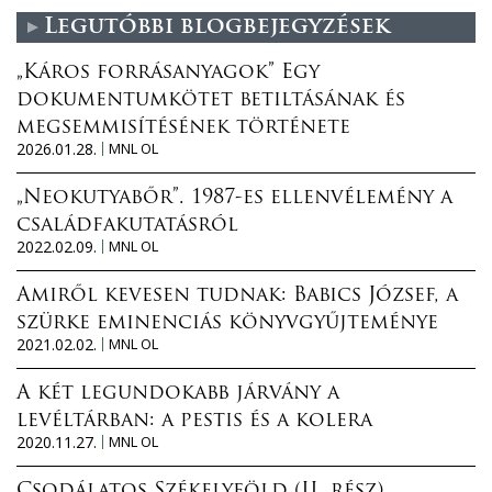
Legutóbbi blogbejegyzések
„Káros forrásanyagok” Egy
dokumentumkötet betiltásának és
megsemmisítésének története
2026.01.28.
MNL OL
„Neokutyabőr”. 1987-es ellenvélemény a
családfakutatásról
2022.02.09.
MNL OL
Amiről kevesen tudnak: Babics József, a
szürke eminenciás könyvgyűjteménye
2021.02.02.
MNL OL
A két legundokabb járvány a
levéltárban: a pestis és a kolera
2020.11.27.
MNL OL
Csodálatos Székelyföld (II. rész)