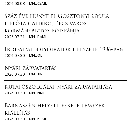
2026.08.03.
MNL CsML
Száz éve hunyt el Gosztonyi Gyula
ítélőtáblai bíró, Pécs város
kormánybiztos-főispánja
2026.07.31.
MNL BaML
Irodalmi folyóiratok helyzete 1986-ban
2026.07.30.
MNL OL
Nyári zárvatartás
2026.07.30.
MNL TML
Kutatószolgálat nyári zárvatartása
2026.07.30.
MNL NML
Barnaszén helyett fekete lemezek... -
kiállítás
2026.07.30.
MNL KEML