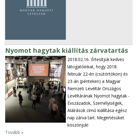
Nyomot hagytak kiállítás zárvatartás
2018.02.16.
Értesítjük kedves
látogatóinkat, hogy 2018.
február 22-én (csütörtökön) és
23-án (pénteken) a Magyar
Nemzeti Levéltár Országos
Levéltárának Nyomot hagytak -
Évszázadok, Személyiségek,
Aláírások című kiállítása egész
nap zárva tart. Megértésüket
köszönjük!
Tovább »