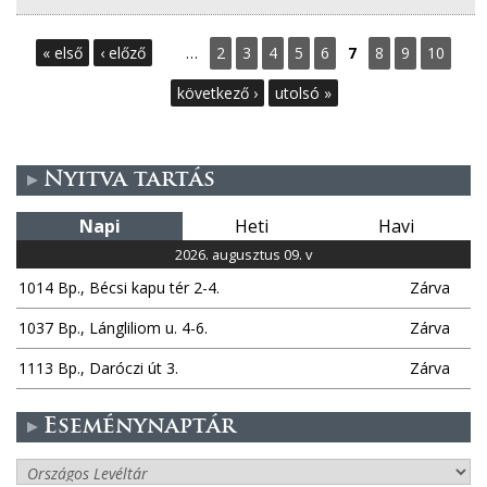
O
« első
‹ előző
…
2
3
4
5
6
7
8
9
10
l
következő ›
utolsó »
d
a
Nyitva tartás
l
Napi
Heti
Havi
2026. augusztus 09. v
a
1014 Bp., Bécsi kapu tér 2-4.
Zárva
k
1037 Bp., Lángliliom u. 4-6.
Zárva
1113 Bp., Daróczi út 3.
Zárva
Eseménynaptár