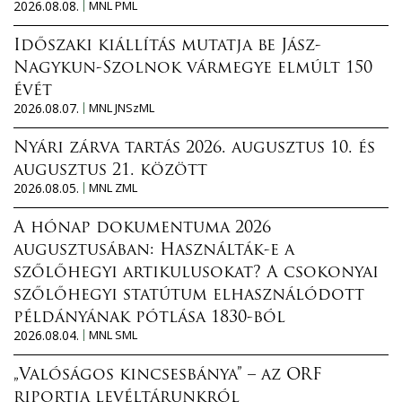
2026.08.08.
MNL PML
Időszaki kiállítás mutatja be Jász-
Nagykun-Szolnok vármegye elmúlt 150
évét
2026.08.07.
MNL JNSzML
Nyári zárva tartás 2026. augusztus 10. és
augusztus 21. között
2026.08.05.
MNL ZML
A hónap dokumentuma 2026
augusztusában: Használták-e a
szőlőhegyi artikulusokat? A csokonyai
szőlőhegyi statútum elhasználódott
példányának pótlása 1830-ból
2026.08.04.
MNL SML
„Valóságos kincsesbánya” – az ORF
riportja levéltárunkról