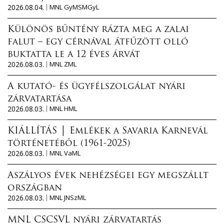
2026.08.04.
MNL GyMSMGyL
Különös bűntény rázta meg a zalai
falut – egy cérnával átfűzött olló
buktatta le a 12 éves árvát
2026.08.03.
MNL ZML
A kutató- és ügyfélszolgálat nyári
zárvatartása
2026.08.03.
MNL HML
KIÁLLÍTÁS │ Emlékek a Savaria Karnevál
történetéből (1961-2025)
2026.08.03.
MNL VaML
Aszályos évek nehézségei egy megszállt
országban
2026.08.03.
MNL JNSzML
MNL CSCSVL nyári zárvatartás