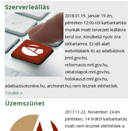
Szerverleállás
2018.01.19.
Január 19-én,
pénteken 12:00-tól karbantartási
munkák miatt tervezett leállásra
kerül sor, körülbelül nyolc óra
időtartamra. Ez idő alatt
weboldalaink és az adatbázisok
(mnl.gov.hu,
reformacio.mnl.gov.hu,
oktatolapok.mnl.gov.hu,
holokauszt.mnl.gov.hu,
adatbazisokonline.hu, archivnet.hu) nem lesznek elérhetőek.
Tovább »
Üzemszünet
2017.11.22.
November 24-én
pénteken, 14 órától karbantartás
miatt nem lesznek elérhetőek a