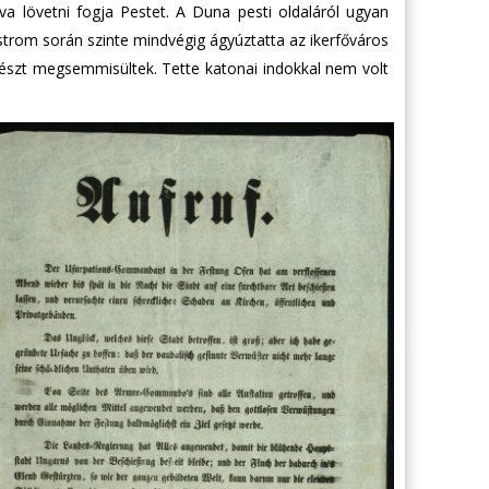
 lövetni fogja Pestet. A Duna pesti oldaláról ugyan
trom során szinte mindvégig ágyúztatta az ikerfőváros
részt megsemmisültek. Tette katonai indokkal nem volt