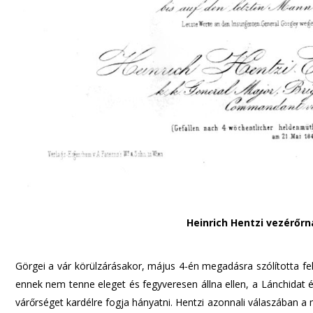
Heinrich Hentzi vezérőrn
Görgei a vár körülzárásakor, május 4-én megadásra szólította fel
ennek nem tenne eleget és fegyveresen állna ellen, a Lánchidat é
várőrséget kardélre fogja hányatni. Hentzi azonnali válaszában a 