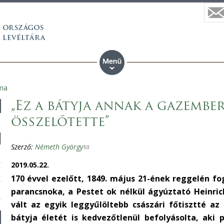
ma
„Ez a bátyja annak a gazember
összelőtette”
Szerző:
Németh György
(
l
2019.05.22.
i
170 évvel ezelőtt, 1849. május 21-ének reggelén fo
n
parancsnoka, a Pestet ok nélkül ágyúztató Heinri
k
vált az egyik leggyűlöltebb császári főtisztté a
s
bátyja életét is kedvezőtlenül befolyásolta, aki 
e