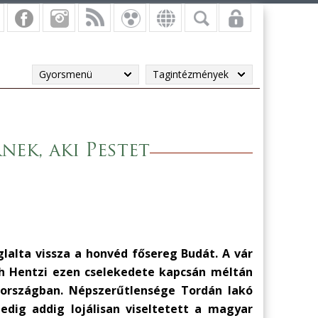
Gyorsmenü
Tagintézmények
nek, aki Pestet
glalta vissza a honvéd fősereg Budát. A vár
ch Hentzi ezen cselekedete kapcsán méltán
z országban. Népszerűtlensége Tordán lakó
pedig addig lojálisan viseltetett a magyar