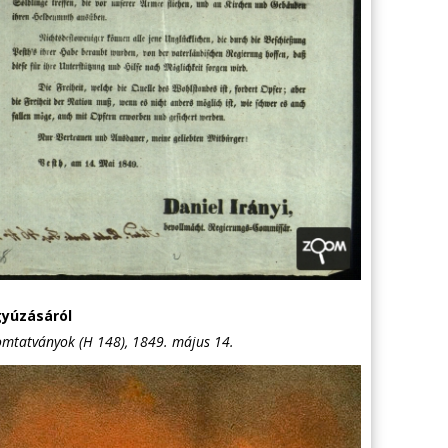
gyúzásáról
omtatványok (H 148), 1849. május 14.