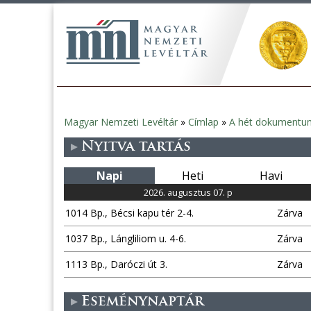
Magyar Nemzeti Levéltár
»
Címlap
»
A hét dokumentu
Jelenlegi
Nyitva tartás
hely
Napi
Heti
Havi
2026. augusztus 07. p
1014 Bp., Bécsi kapu tér 2-4.
Zárva
1037 Bp., Lángliliom u. 4-6.
Zárva
1113 Bp., Daróczi út 3.
Zárva
Eseménynaptár