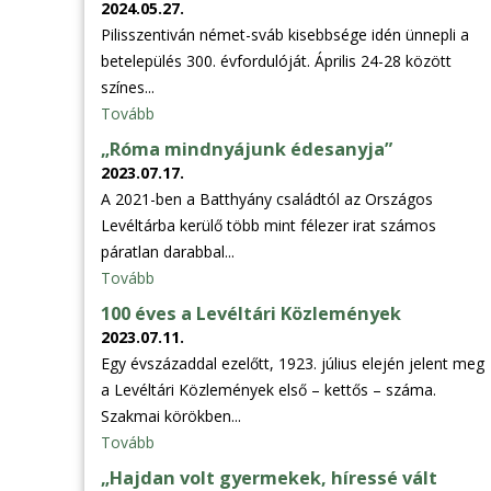
2024.05.27.
Pilisszentiván német-sváb kisebbsége idén ünnepli a
betelepülés 300. évfordulóját. Április 24-28 között
színes...
Tovább
„Róma mindnyájunk édesanyja”
2023.07.17.
A 2021-ben a Batthyány családtól az Országos
Levéltárba kerülő több mint félezer irat számos
páratlan darabbal...
Tovább
100 éves a Levéltári Közlemények
2023.07.11.
Egy évszázaddal ezelőtt, 1923. július elején jelent meg
a Levéltári Közlemények első – kettős – száma.
Szakmai körökben...
Tovább
„Hajdan volt gyermekek, híressé vált