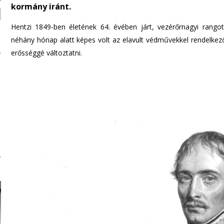
kormány iránt.
n
d
Hentzi 1849-ben életének 64. évében járt, vezérőrnagyi rango
s
néhány hónap alatt képes volt az elavult védművekkel rendelkez
e
erősséggé változtatni.
-
m
a
i
l
)