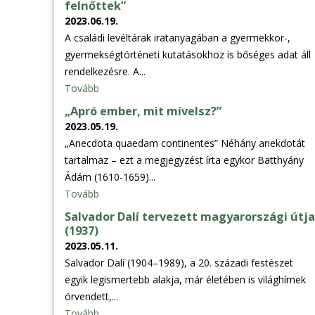
felnőttek”
2023.06.19.
A családi levéltárak iratanyagában a gyermekkor-,
gyermekségtörténeti kutatásokhoz is bőséges adat áll
rendelkezésre. A...
Tovább
„Apró ember, mit mívelsz?”
2023.05.19.
„Anecdota quaedam continentes” Néhány anekdotát
tartalmaz – ezt a megjegyzést írta egykor Batthyány
Ádám (1610-1659)...
Tovább
Salvador Dalí tervezett magyarországi útja
(1937)
2023.05.11.
Salvador Dalí (1904–1989), a 20. századi festészet
egyik legismertebb alakja, már életében is világhírnek
örvendett,...
Tovább