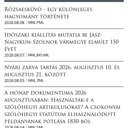
Rózsaesküvő - egy különleges
hagyomány története
2026.08.08.
MNL PML
Időszaki kiállítás mutatja be Jász-
Nagykun-Szolnok vármegye elmúlt 150
évét
2026.08.07.
MNL JNSzML
Nyári zárva tartás 2026. augusztus 10. és
augusztus 21. között
2026.08.05.
MNL ZML
A hónap dokumentuma 2026
augusztusában: Használták-e a
szőlőhegyi artikulusokat? A csokonyai
szőlőhegyi statútum elhasználódott
példányának pótlása 1830-ból
2026.08.04.
MNL SML