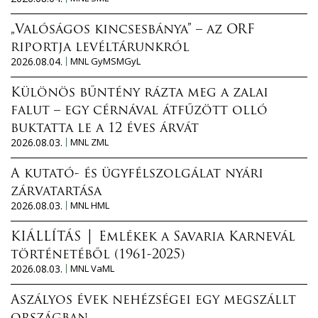
„Valóságos kincsesbánya” – az ORF
riportja levéltárunkról
2026.08.04.
MNL GyMSMGyL
Különös bűntény rázta meg a zalai
falut – egy cérnával átfűzött olló
buktatta le a 12 éves árvát
2026.08.03.
MNL ZML
A kutató- és ügyfélszolgálat nyári
zárvatartása
2026.08.03.
MNL HML
KIÁLLÍTÁS │ Emlékek a Savaria Karnevál
történetéből (1961-2025)
2026.08.03.
MNL VaML
Aszályos évek nehézségei egy megszállt