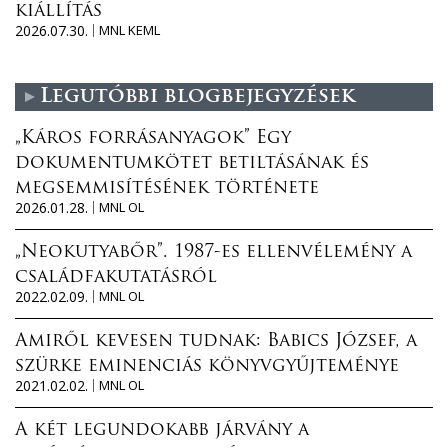
kiállítás
2026.07.30.
MNL KEML
Legutóbbi blogbejegyzések
„Káros forrásanyagok” Egy
dokumentumkötet betiltásának és
megsemmisítésének története
2026.01.28.
MNL OL
„Neokutyabőr”. 1987-es ellenvélemény a
családfakutatásról
2022.02.09.
MNL OL
Amiről kevesen tudnak: Babics József, a
szürke eminenciás könyvgyűjteménye
2021.02.02.
MNL OL
A két legundokabb járvány a