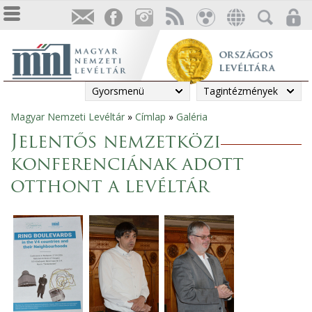
Gyorsmenü
Tagintézmények
Magyar Nemzeti Levéltár
»
Címlap
»
Galéria
Jelenlegi
Jelentős nemzetközi
hely
konferenciának adott
otthont a levéltár