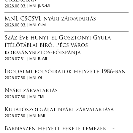
országban
2026.08.03.
MNL JNSzML
MNL CSCSVL nyári zárvatartás
2026.08.03.
MNL CsML
Száz éve hunyt el Gosztonyi Gyula
ítélőtáblai bíró, Pécs város
kormánybiztos-főispánja
2026.07.31.
MNL BaML
Irodalmi folyóiratok helyzete 1986-ban
2026.07.30.
MNL OL
Nyári zárvatartás
2026.07.30.
MNL TML
Kutatószolgálat nyári zárvatartása
2026.07.30.
MNL NML
Barnaszén helyett fekete lemezek... -