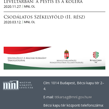
levéltárban: a pestis és a kolera
2020.11.27.
MNL OL
Csodálatos Székelyföld (II. rész)
2020.03.12.
MNL OL
Cím: 1014 Budapest, Bécsi kapu tér 2–
4.
E-mail:
titkarsag@mnl.gov.hu
(link
sends
Bécsi kapu tér központi telefonszáma:
e-