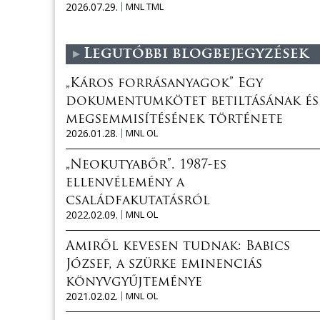
2026.07.29.
MNL TML
Legutóbbi blogbejegyzések
„Káros forrásanyagok” Egy
dokumentumkötet betiltásának és
megsemmisítésének története
2026.01.28.
MNL OL
„Neokutyabőr”. 1987-es
ellenvélemény a
családfakutatásról
2022.02.09.
MNL OL
Amiről kevesen tudnak: Babics
József, a szürke eminenciás
könyvgyűjteménye
2021.02.02.
MNL OL