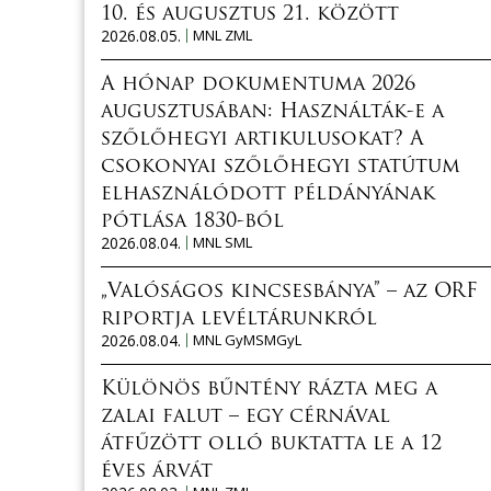
10. és augusztus 21. között
2026.08.05.
MNL ZML
A hónap dokumentuma 2026
augusztusában: Használták-e a
szőlőhegyi artikulusokat? A
csokonyai szőlőhegyi statútum
elhasználódott példányának
pótlása 1830-ból
2026.08.04.
MNL SML
„Valóságos kincsesbánya” – az ORF
riportja levéltárunkról
2026.08.04.
MNL GyMSMGyL
Különös bűntény rázta meg a
zalai falut – egy cérnával
átfűzött olló buktatta le a 12
éves árvát