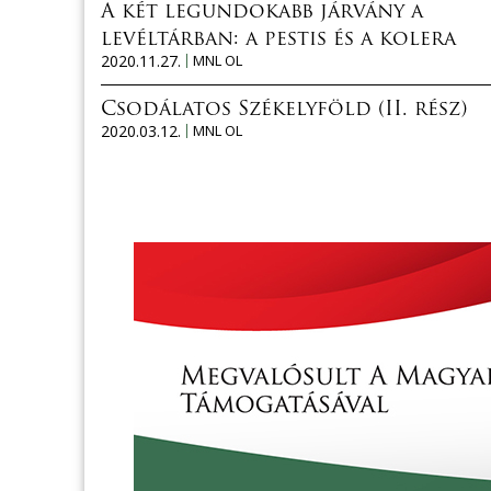
A két legundokabb járvány a
levéltárban: a pestis és a kolera
2020.11.27.
MNL OL
Csodálatos Székelyföld (II. rész)
2020.03.12.
MNL OL