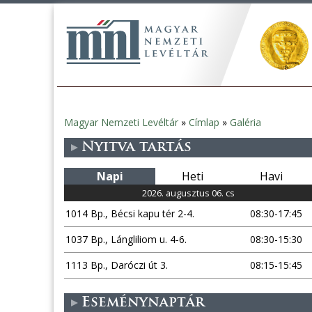
Magyar Nemzeti Levéltár
»
Címlap
»
Galéria
Jelenlegi
Nyitva tartás
hely
Napi
Heti
Havi
2026. augusztus 06. cs
1014 Bp., Bécsi kapu tér 2-4.
08:30-17:45
1037 Bp., Lángliliom u. 4-6.
08:30-15:30
1113 Bp., Daróczi út 3.
08:15-15:45
Eseménynaptár