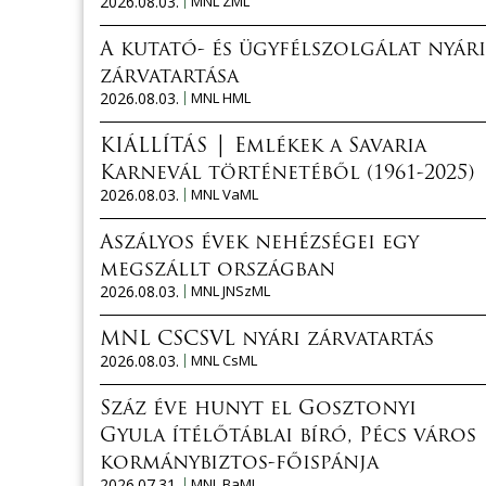
2026.08.03.
MNL ZML
A kutató- és ügyfélszolgálat nyári
zárvatartása
2026.08.03.
MNL HML
KIÁLLÍTÁS │ Emlékek a Savaria
Karnevál történetéből (1961-2025)
2026.08.03.
MNL VaML
Aszályos évek nehézségei egy
megszállt országban
2026.08.03.
MNL JNSzML
MNL CSCSVL nyári zárvatartás
2026.08.03.
MNL CsML
Száz éve hunyt el Gosztonyi
Gyula ítélőtáblai bíró, Pécs város
kormánybiztos-főispánja
2026.07.31.
MNL BaML