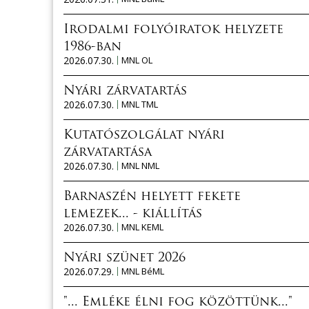
Irodalmi folyóiratok helyzete
1986-ban
2026.07.30.
MNL OL
Nyári zárvatartás
2026.07.30.
MNL TML
Kutatószolgálat nyári
zárvatartása
2026.07.30.
MNL NML
Barnaszén helyett fekete
lemezek... - kiállítás
2026.07.30.
MNL KEML
Nyári szünet 2026
2026.07.29.
MNL BéML
"... Emléke élni fog közöttünk..."