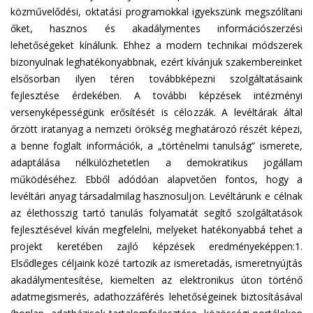
közművelődési, oktatási programokkal igyekszünk megszólítani
őket, hasznos és akadálymentes információszerzési
lehetőségeket kínálunk. Ehhez a modern technikai módszerek
bizonyulnak leghatékonyabbnak, ezért kívánjuk szakembereinket
elsősorban ilyen téren továbbképezni szolgáltatásaink
fejlesztése érdekében. A további képzések intézményi
versenyképességünk erősítését is célozzák. A levéltárak által
őrzött iratanyag a nemzeti örökség meghatározó részét képezi,
a benne foglalt információk, a „történelmi tanulság” ismerete,
adaptálása nélkülözhetetlen a demokratikus jogállam
működéséhez. Ebből adódóan alapvetően fontos, hogy a
levéltári anyag társadalmilag hasznosuljon. Levéltárunk e célnak
az élethosszig tartó tanulás folyamatát segítő szolgáltatások
fejlesztésével kíván megfelelni, melyeket hatékonyabbá tehet a
projekt keretében zajló képzések eredményeképpen:1.
Elsődleges céljaink közé tartozik az ismeretadás, ismeretnyújtás
akadálymentesítése, kiemelten az elektronikus úton történő
adatmegismerés, adathozzáférés lehetőségeinek biztosításával