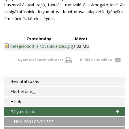
hasznosításával zajló, tanulást motiváló és támogató levéltári
szolgáltatásaink folyamatos fenntartása alapvető igényünk,
érdekünk és kötelességünk.
Csatolmány
Méret
befejezodott_a_tovabbkepzes.jpg
1.02 MB
Nyomtatóbarát változat
küldés e-mailben
Bemutatkozás
Elérhetőség
Hírek
Pályázataink
NKA 204108/01583