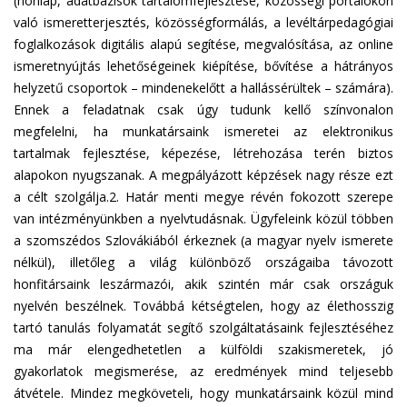
(honlap, adatbázisok tartalomfejlesztése, közösségi portálokon
való ismeretterjesztés, közösségformálás, a levéltárpedagógiai
foglalkozások digitális alapú segítése, megvalósítása, az online
ismeretnyújtás lehetőségeinek kiépítése, bővítése a hátrányos
helyzetű csoportok – mindenekelőtt a hallássérültek – számára).
Ennek a feladatnak csak úgy tudunk kellő színvonalon
megfelelni, ha munkatársaink ismeretei az elektronikus
tartalmak fejlesztése, képezése, létrehozása terén biztos
alapokon nyugszanak. A megpályázott képzések nagy része ezt
a célt szolgálja.2. Határ menti megye révén fokozott szerepe
van intézményünkben a nyelvtudásnak. Ügyfeleink közül többen
a szomszédos Szlovákiából érkeznek (a magyar nyelv ismerete
nélkül), illetőleg a világ különböző országaiba távozott
honfitársaink leszármazói, akik szintén már csak országuk
nyelvén beszélnek. Továbbá kétségtelen, hogy az élethosszig
tartó tanulás folyamatát segítő szolgáltatásaink fejlesztéséhez
ma már elengedhetetlen a külföldi szakismeretek, jó
gyakorlatok megismerése, az eredmények mind teljesebb
átvétele. Mindez megköveteli, hogy munkatársaink közül mind