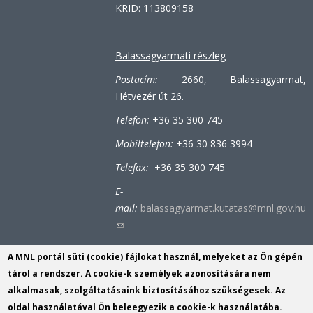
KRID: 113809158
Balassagyarmati részleg
Postacím:
2660, Balassagyarmat,
Hétvezér út 26.
Telefon:
+36 35 300 745
Mobiltelefon:
+36 30 836 3994
Telefax:
+36 35 300 745
E-
mail:
balassagyarmat.kutatas@mnl.gov.hu
(link
sends
A MNL portál süti (cookie) fájlokat használ, melyeket az Ön gépén
e-
Bátonyterenyei-tiribesi részleg
tárol a rendszer. A cookie-k személyek azonosítására nem
mail)
alkalmasak, szolgáltatásaink biztosításához szükségesek. Az
Postacím:
3070, Bátonyterenye (Tiribes),
oldal használatával Ön beleegyezik a cookie-k használatába.
Bolyókpuszta 6.