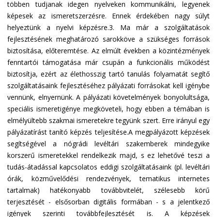
többen tudjanak idegen nyelveken kommunikálni, legyenek
képesek az ismeretszerzésre. Ennek érdekében nagy súlyt
helyeztünk a nyelvi képzésre.3. Ma már a szolgáltatások
fejlesztésének meghatározó sarokköve a szükséges források
biztosítása, előteremtése. Az elmúlt években a közintézmények
fenntartói támogatása már csupán a funkcionális működést
biztosítja, ezért az élethosszig tartó tanulás folyamatát segítő
szolgáltatásaink fejlesztéséhez pályázati forrásokat kell igénybe
vennünk, elnyernünk. A pályázati követelmények bonyolultsága,
speciális ismeretigénye megköveteli, hogy ebben a témában is
elmélyültebb szakmai ismeretekre tegyünk szert. Erre irányul egy
pályázatírást tanító képzés teljesítése.A megpályázott képzések
segítségével a nógrádi levéltári szakemberek mindegyike
korszerű ismeretekkel rendelkezik majd, s ez lehetővé teszi a
tudás-átadással kapcsolatos eddigi szolgáltatásaink (pl. levéltári
órák, közművelődési rendezvények, tematikus internetes
tartalmak) hatékonyabb továbbvitelét, szélesebb körű
terjesztését - elsősorban digitális formában - s a jelentkező
igények szerinti továbbfejlesztését is. A képzések