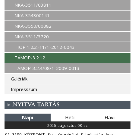
NKA-3511/03811
NKA-354300141
NKA-3550/00082
NKA-3511/3720
TIOP 1.2.2.-11/1-2012-0043
TÁMOP-3.2.12
TÁMOP-3.2.4/08/1-2009-0013
Galériák
Impresszum
Nyitva tartás
Napi
Heti
Havi
2026. augusztus 08. sz
01. 3100, KÖZPONT- Kutatószolgálat, Salgótarján, Ady