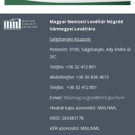
Magyar Nemzeti Levéltár Nógrád
Vármegyei Levéltára
Salgótarjáni Központ
Postacím:
3100, Salgótarján, Ady Endre út
3/C
Telefon:
+36 32 412 801
Mobiltelefon:
+36 30 836 4015
Telefax:
+36 32 412 801
E-mail:
titkarsag.nograd@mnl.gov.hu
(link
sends
Hivatali kapu azonosító: MNLNML
e-
KRID: 263383178
mail)
KÉR azonosító: MNLNML