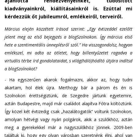
ajánlotta rendezvényeinket, tudósított
kiadványainkról, kiállításainkról is. Ezúttal mi
kérdezzük őt jubileumról, emlékeiről, terveiről.
Március elején közzétett írásod szerint: „Egy évtizeddel ezelőtt
jelent meg az első bejegyzés a blogSzolnokon. Így március első
hete a szentimentális ünneplésről szól.” Ha visszagondolsz, hogyan
emlékszel, mi adta az ötletet, hogy billentyűzetet ragadva a
virtuális térbe írd gondolataidat, s világ(háló)hódító útjára indítsd
a blogSzolnokot?
- Ha egyszerűen akarok fogalmazni, akkor az, hogy tudni
akartam, hol élek újra. Merthogy bár a párom és én is
Szolnokon érettségiztünk, de Szegedre jártunk egyetemre,
aztán Budapestre, majd már családot alapítva Fótra költöztünk.
Így közel két évtizedig csak „hazalátogatók” voltunk Szolnokon,
amolyan hétvégi vagy nyári polgárok, akik a szülőkhöz, aztán
meg a gyerekekkel már a nagyszülőkhöz jönnek. 2009-ben
találtuk ki, hogy egy olyan városban szeretnénk élni, ahol van