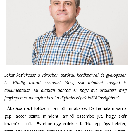
Sokat közlekedsz a városban autóval, kerékpárral és gyalogosan
is. Mindig nyitott szemmel jársz, sok mindent magad is
dokumentálsz. Mi alapján döntöd el, hogy mit örökítesz meg
fényképen és mennyire bízol a digitális képek időtállóságában?
- Általában azt fotózom, amiről írni akarok. De ha nálam van a
gép, akkor szinte mindent, amiről eszembe jut, hogy akár
írhatnék is róla. És ebbe egy érdekes falfirka épp úgy belefér,