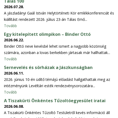
Tálas 100
2026.07.28.
A jászladányi Gaál István Helytörténeti Kör emlékkonferenciát és
kiállítást rendezett 2026. július 23-án Tálas Ernő...
Tovább
Egy kitelepített olimpikon – Binder Ottó
2026.06.22.
Binder Ottó neve kevésbé lehet ismert a nagyobb közönség
számára, azonban a lovas berkekben jártasak már hallhattak...
Tovább
Sernevelés és sörházak a Jászkunságban
2026.06.11.
2026. június 10-én üdítő témájú előadást hallgathattak meg az
intézményünk Levéltári esték rendezvénysorozatára...
Tovább
A Tiszakürti Önkéntes Tűzoltóegyesület iratai
2026.06.08.
A Tiszakürti Önkéntes Tűzoltó Testületről kevés információ áll