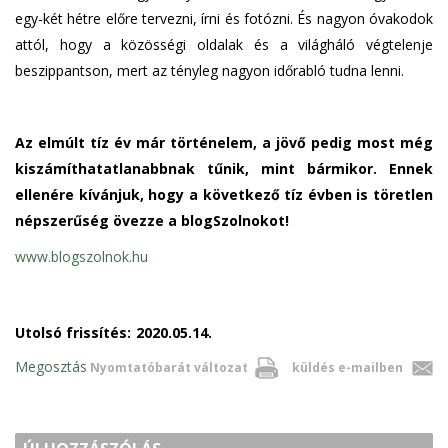
egy-két hétre előre tervezni, írni és fotózni. És nagyon óvakodok
attól, hogy a közösségi oldalak és a világháló végtelenje
beszippantson, mert az tényleg nagyon időrabló tudna lenni.
Az elmúlt tíz év már történelem, a jövő pedig most még
kiszámíthatatlanabbnak tűnik, mint bármikor. Ennek
ellenére kívánjuk, hogy a következő tíz évben is töretlen
népszerűség övezze a blogSzolnokot!
www.blogszolnok.hu
Utolsó frissítés:
2020.05.14.
Megosztás
Nyomtatóbarát változat
küldés e-mailben