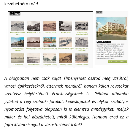
kezdhetném már!
A blogodban nem csak saját élményeidet osztod meg vasútról,
városi építkezésekről, éttermek menüiről, hanem külön rovatokat
szentelsz helytörténeti érdekességeknek is. Például albumba
gyűjtöd a régi szolnoki fotókat, képeslapokat és olykor szabályos
nyomozást folytatva alaposan ki is elemzed mindegyiket: melyik
mikor és hol készülhetett, mitől különleges. Honnan ered ez a
fajta kíváncsiságod a várostörténet iránt?