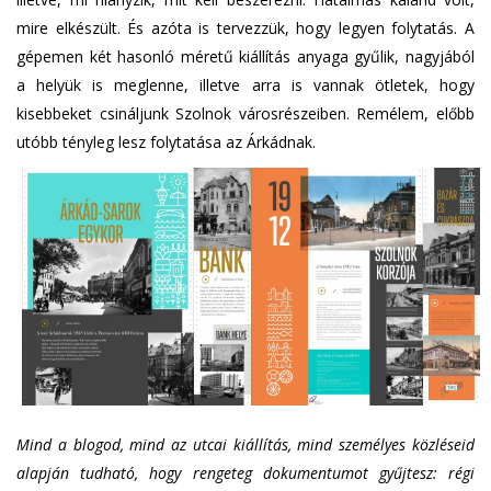
mire elkészült. És azóta is tervezzük, hogy legyen folytatás. A
gépemen két hasonló méretű kiállítás anyaga gyűlik, nagyjából
a helyük is meglenne, illetve arra is vannak ötletek, hogy
kisebbeket csináljunk Szolnok városrészeiben. Remélem, előbb
utóbb tényleg lesz folytatása az Árkádnak.
Mind a blogod, mind az utcai kiállítás, mind személyes közléseid
alapján tudható, hogy rengeteg dokumentumot gyűjtesz: régi