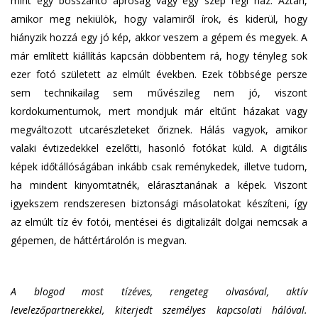
mint egy bosszantó apróság vagy egy szép régi ház. Aztán,
amikor meg nekiülök, hogy valamiről írok, és kiderül, hogy
hiányzik hozzá egy jó kép, akkor veszem a gépem és megyek. A
már említett kiállítás kapcsán döbbentem rá, hogy tényleg sok
ezer fotó született az elmúlt években. Ezek többsége persze
sem technikailag sem művészileg nem jó, viszont
kordokumentumok, mert mondjuk már eltűnt házakat vagy
megváltozott utcarészleteket őriznek. Hálás vagyok, amikor
valaki évtizedekkel ezelőtti, hasonló fotókat küld. A digitális
képek időtállóságában inkább csak reménykedek, illetve tudom,
ha mindent kinyomtatnék, elárasztanának a képek. Viszont
igyekszem rendszeresen biztonsági másolatokat készíteni, így
az elmúlt tíz év fotói, mentései és digitalizált dolgai nemcsak a
gépemen, de háttértárolón is megvan.
A blogod most tízéves, rengeteg olvasóval, aktív
levelezőpartnerekkel, kiterjedt személyes kapcsolati hálóval.