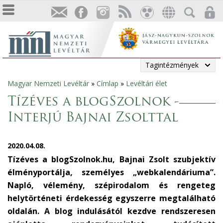
Tagintézmények
Magyar Nemzeti Levéltár
»
Címlap
»
Levéltári élet
Jelenlegi
Tízéves a blogSzolnok -
hely
Interjú Bajnai Zsolttal
2020.04.08.
Tízéves a blogSzolnok.hu, Bajnai Zsolt szubjektív
élményportálja, személyes „webkalendáriuma”.
Napló, vélemény, szépirodalom és rengeteg
helytörténeti érdekesség egyszerre megtalálható
oldalán. A blog indulásától kezdve rendszeresen