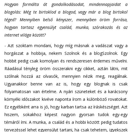
Hogyan formálta át gondolkodásodat, mindennapjaidat a
blogolás: Még te birtoklod a blogod, vagy már a blog birtokol
téged? Mennyiben belső kényszer, mennyiben öröm forrása,
hogyan tartasz egyensúlyt család, munka, szórakozás és az
internet világa között?
- Azt szoktam mondani, hogy míg másnak a vadászat vagy a
horgászat a hobbija, nekem Szolnok és a blogSzolnok. Egy
hobbit pedig csak komolyan és rendszeresen érdemes művelni.
Ráadásul tényleg öröm összerakni egy cikket, aztán látni, mit
szólnak hozzá az olvasók, mennyien nézik meg, reagálnak.
Ugyanakkor benne van az is, hogy egy blognak is csak
folyamatosan van értelme. A nyári szüneteket és a karácsony
környéki időszakot kivéve naponta írom a különböző rovatokat.
Ez egyébként arra is jó, hogy karban tartsa az íráskészséget. Azt
hiszem, sokakhoz képest nagyon gyorsan tudok egy-egy
témáról írni. A munka, a család és a hobbi között pedig tudatos
tervezéssel lehet egyensúlyt tartani, ha csak tehetem, igyekszek