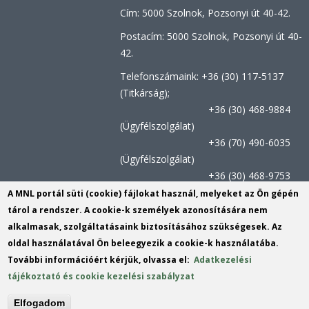
Cím: 5000 Szolnok, Pozsonyi út 40-42.
Postacím: 5000 Szolnok, Pozsonyi út 40-
42.
Telefonszámaink: +36 (30) 117-5137
(Titkárság);
+36 (30) 468-9884
(Ügyfélszolgálat)
+36 (70) 490-6035
(Ügyfélszolgálat)
+36 (30) 468-9753
(Kutatószolgálat)
A MNL portál süti (cookie) fájlokat használ, melyeket az Ön gépén
tárol a rendszer. A cookie-k személyek azonosítására nem
Titkársági e-mail:
jnszvl@mnl.gov.hu
(link
alkalmasak, szolgáltatásaink biztosításához szükségesek. Az
sends
Kutatószolgálat e-mail címe:
oldal használatával Ön beleegyezik a cookie-k használatába.
e-
szolnok.kutatas@mnl.gov.hu
(link
További információért kérjük, olvassa el:
Adatkezelési
mail)
sends
tájékoztató és cookie kezelési szabályzat
Ügyfélszolgálat:
e-
jnsz.ugyfelszolgalat@mnl.gov.hu
(link
Elfogadom
mail)