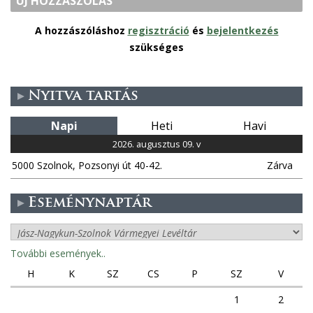
ÚJ HOZZÁSZÓLÁS
A hozzászóláshoz
regisztráció
és
bejelentkezés
szükséges
Nyitva tartás
Napi
Heti
Havi
2026. augusztus 09. v
5000 Szolnok, Pozsonyi út 40-42.
Zárva
Eseménynaptár
További események..
H
K
SZ
CS
P
SZ
V
1
2