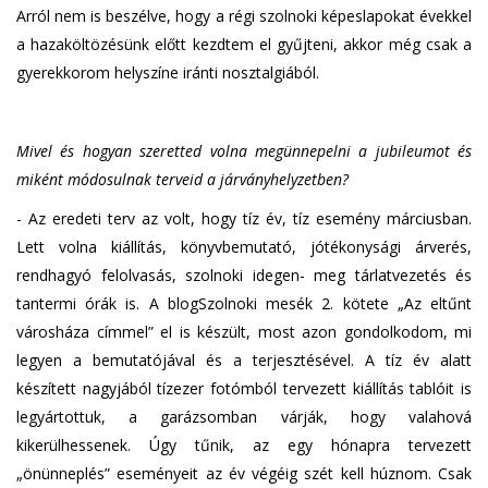
Arról nem is beszélve, hogy a régi szolnoki képeslapokat évekkel
a hazaköltözésünk előtt kezdtem el gyűjteni, akkor még csak a
gyerekkorom helyszíne iránti nosztalgiából.
Mivel és hogyan szeretted volna megünnepelni a jubileumot és
miként módosulnak terveid a járványhelyzetben?
- Az eredeti terv az volt, hogy tíz év, tíz esemény márciusban.
Lett volna kiállítás, könyvbemutató, jótékonysági árverés,
rendhagyó felolvasás, szolnoki idegen- meg tárlatvezetés és
tantermi órák is. A blogSzolnoki mesék 2. kötete „Az eltűnt
városháza címmel” el is készült, most azon gondolkodom, mi
legyen a bemutatójával és a terjesztésével. A tíz év alatt
készített nagyjából tízezer fotómból tervezett kiállítás tablóit is
legyártottuk, a garázsomban várják, hogy valahová
kikerülhessenek. Úgy tűnik, az egy hónapra tervezett
„önünneplés” eseményeit az év végéig szét kell húznom. Csak