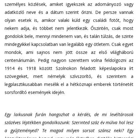
személyes közlések, amiket igyekszek az adományozó vagy
adatközlő neve és a dátum szerint őrizni. De persze vannak
olyan esetek is, amikor valaki küld egy családi fotót, hogy
nekem adja, és többet nem jelentkezik. Őszintén, csak most
gondolok bele, mennyi mindenem van, és talán túlzás, de szinte
mindegyikkel kapcsolatban van legalább egy ötletem. Csak egyet
mondok, ami sajnos nem jött össze az első világháború
centenáriumán. Pedig nagyon szerettem volna feldolgozni az
1914 és 1918 között Szolnokon feladott képeslapokra írt
szövegeket, mert némelyik szívszorító, és szerintem a
legplasztikusabban mesélik el a hétköznapi emberek történetét
sorsfordító események idején.
Egy laikusnak furán hangozhat a kérdés, de mi levéltárosok
százéves léptékben gondolkozunk: Szerinted száz év múlva hol lesz
a gyűjteményed? Te magad milyen sorsot szánsz neki? Egy