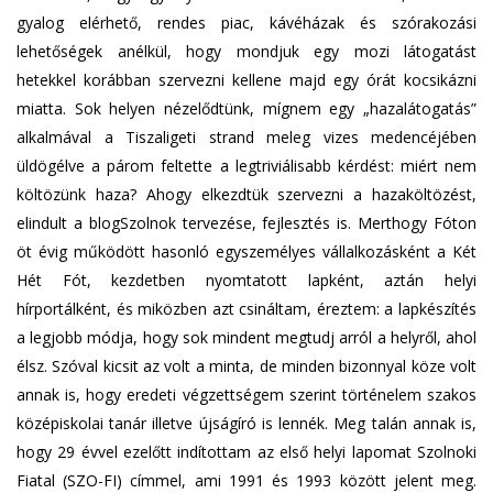
gyalog elérhető, rendes piac, kávéházak és szórakozási
lehetőségek anélkül, hogy mondjuk egy mozi látogatást
hetekkel korábban szervezni kellene majd egy órát kocsikázni
miatta. Sok helyen nézelődtünk, mígnem egy „hazalátogatás”
alkalmával a Tiszaligeti strand meleg vizes medencéjében
üldögélve a párom feltette a legtriviálisabb kérdést: miért nem
költözünk haza? Ahogy elkezdtük szervezni a hazaköltözést,
elindult a blogSzolnok tervezése, fejlesztés is. Merthogy Fóton
öt évig működött hasonló egyszemélyes vállalkozásként a Két
Hét Fót, kezdetben nyomtatott lapként, aztán helyi
hírportálként, és miközben azt csináltam, éreztem: a lapkészítés
a legjobb módja, hogy sok mindent megtudj arról a helyről, ahol
élsz. Szóval kicsit az volt a minta, de minden bizonnyal köze volt
annak is, hogy eredeti végzettségem szerint történelem szakos
középiskolai tanár illetve újságíró is lennék. Meg talán annak is,
hogy 29 évvel ezelőtt indítottam az első helyi lapomat Szolnoki
Fiatal (SZO-FI) címmel, ami 1991 és 1993 között jelent meg.