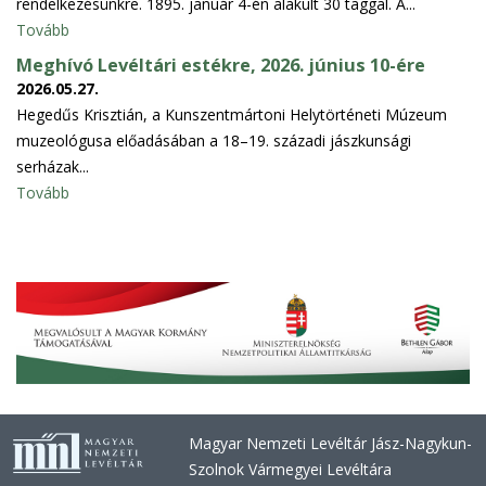
rendelkezésünkre. 1895. január 4-én alakult 30 taggal. A...
Tovább
Meghívó Levéltári estékre, 2026. június 10-ére
2026.05.27.
Hegedűs Krisztián, a Kunszentmártoni Helytörténeti Múzeum
muzeológusa előadásában a 18–19. századi jászkunsági
serházak...
Tovább
Magyar Nemzeti Levéltár Jász-Nagykun-
Szolnok Vármegyei Levéltára