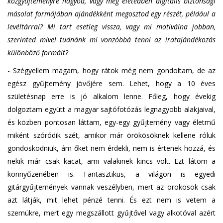
közgyűjteményre hagyod, vagy még életedben digitális biztonsági
másolat formájában ajándékként megosztod egy részét, például a
levéltárral? Mi tart esetleg vissza, vagy mi motiválna jobban,
szerinted mivel tudnánk mi vonzóbbá tenni az iratajándékozás
különböző formáit?
- Szégyellem magam, hogy rátok még nem gondoltam, de az
egész gyűjtemény jövőjére sem. Lehet, hogy a 10 éves
születésnap erre is jó alkalom lenne. Főleg, hogy évekig
dolgoztam együtt a magyar sajtófotózás legnagyobb alakjaival,
és közben pontosan láttam, egy-egy gyűjtemény vagy életmű
miként szóródik szét, amikor már örökösöknek kellene róluk
gondoskodniuk, ám őket nem érdekli, nem is értenek hozzá, és
nekik már csak kacat, ami valakinek kincs volt. Ezt látom a
könnyűzenében is. Fantasztikus, a világon is egyedi
gitárgyűjtemények vannak veszélyben, mert az örökösök csak
azt látják, mit lehet pénzé tenni. És ezt nem is vetem a
szemükre, mert egy megszállott gyűjtővel vagy alkotóval azért