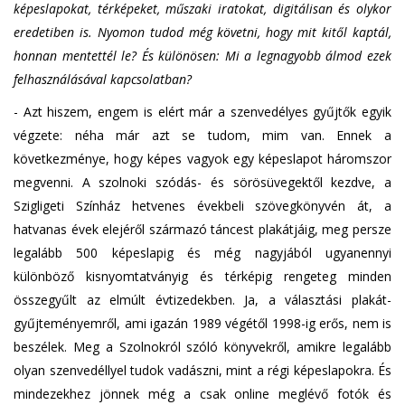
képeslapokat, térképeket, műszaki iratokat, digitálisan és olykor
eredetiben is. Nyomon tudod még követni, hogy mit kitől kaptál,
honnan mentettél le? És különösen: Mi a legnagyobb álmod ezek
felhasználásával kapcsolatban?
- Azt hiszem, engem is elért már a szenvedélyes gyűjtők egyik
végzete: néha már azt se tudom, mim van. Ennek a
következménye, hogy képes vagyok egy képeslapot háromszor
megvenni. A szolnoki szódás- és sörösüvegektől kezdve, a
Szigligeti Színház hetvenes évekbeli szövegkönyvén át, a
hatvanas évek elejéről származó táncest plakátjáig, meg persze
legalább 500 képeslapig és még nagyjából ugyanennyi
különböző kisnyomtatványig és térképig rengeteg minden
összegyűlt az elmúlt évtizedekben. Ja, a választási plakát-
gyűjteményemről, ami igazán 1989 végétől 1998-ig erős, nem is
beszélek. Meg a Szolnokról szóló könyvekről, amikre legalább
olyan szenvedéllyel tudok vadászni, mint a régi képeslapokra. És
mindezekhez jönnek még a csak online meglévő fotók és