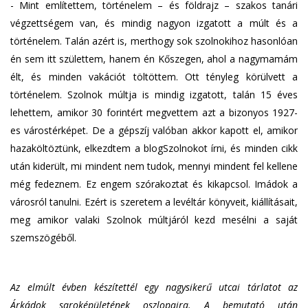
- Mint említettem, történelem – és földrajz – szakos tanári
végzettségem van, és mindig nagyon izgatott a múlt és a
történelem. Talán azért is, merthogy sok szolnokihoz hasonlóan
én sem itt születtem, hanem én Kőszegen, ahol a nagymamám
élt, és minden vakációt töltöttem. Ott tényleg körülvett a
történelem. Szolnok múltja is mindig izgatott, talán 15 éves
lehettem, amikor 30 forintért megvettem azt a bizonyos 1927-
es várostérképet. De a gépszíj valóban akkor kapott el, amikor
hazaköltöztünk, elkezdtem a blogSzolnokot írni, és minden cikk
után kiderült, mi mindent nem tudok, mennyi mindent fel kellene
még fedeznem. Ez engem szórakoztat és kikapcsol. Imádok a
városról tanulni. Ezért is szeretem a levéltár könyveit, kiállításait,
meg amikor valaki Szolnok múltjáról kezd mesélni a saját
szemszögéből.
Az elmúlt évben készítettél egy nagysikerű utcai tárlatot az
Árkádok saroképületének oszlopaira. A bemutató után