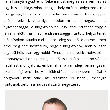
nem könnyű együtt élni. Nekem most még az az elvem, és ez
egy kicsit a blogSzolnok meg a helytörténeti dolgaimnak is a
mozgatója, hogy mit ér az a tudás, amit csak én tudok, éppen
ezért igyekszek valamilyen módon mindent megosztani a
nyilvánossággal. A blogSzolnokon, egy utcai kiállításon vagy a
járvány előtt már heti rendszerességgel tartott helytörténeti
előadásokon. Munka mellett ezek elég sok időt elvesznek, mert
arról még nem beszéltünk, hogy a blogSzolnok, amit teljesen
egyedül írók, csak egy hobbi. Tehát a legnagyobb motiváció az
adományozáshoz az lenne, ha időt is tudnátok adni hozzá. De
mivel azt mondják, az embernek arra van ideje, amire igazán
akarja, ígérem, hogy előbb-utóbb jelentkezem nálatok
dolgokkal, mert talán az írásaimból is kiderül, mennyire
fontosnak tartom a múlt szakszerű megőrzését.