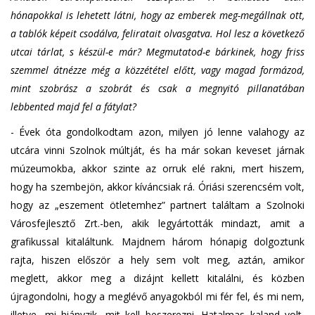
hónapokkal is lehetett látni, hogy az emberek meg-megállnak ott,
a tablók képeit csodálva, feliratait olvasgatva. Hol lesz a következő
utcai tárlat, s készül-e már? Megmutatod-e bárkinek, hogy friss
szemmel átnézze még a közzététel előtt, vagy magad formázod,
mint szobrász a szobrát és csak a megnyitó pillanatában
lebbented majd fel a fátylat?
- Évek óta gondolkodtam azon, milyen jó lenne valahogy az
utcára vinni Szolnok múltját, és ha már sokan keveset járnak
múzeumokba, akkor szinte az orruk elé rakni, mert hiszem,
hogy ha szembejön, akkor kíváncsiak rá. Óriási szerencsém volt,
hogy az „eszement ötletemhez” partnert találtam a Szolnoki
Városfejlesztő Zrt.-ben, akik legyártották mindazt, amit a
grafikussal kitaláltunk. Majdnem három hónapig dolgoztunk
rajta, hiszen először a hely sem volt meg, aztán, amikor
meglett, akkor meg a dizájnt kellett kitalálni, és közben
újragondolni, hogy a meglévő anyagokból mi fér fel, és mi nem,
illetve, mi hiányzik, mit kell beszerezni. Hatalmas kaland volt,