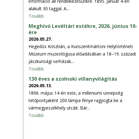
információ áll rendelkezésünkre. 1895. január 4-én
alakult 30 taggal. A...
Tovább
Meghívó Levéltári estékre, 2026. június 10-
ére
2026.05.27.
Hegedűs Krisztián, a Kunszentmártoni Helytörténeti
Múzeum muzeológusa előadásában a 18–19. századi
jászkunsági serházak...
Tovább
130 éves a szolnoki villanyvilágítás
2026.05.13.
1896. május 14-én este, a milleniumi ünnepség
tetőpontjaként 200 lámpa fénye ragyogta be a
vármegyeszékhely utcáit. Bár...
Tovább