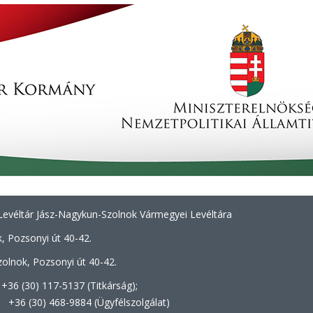
evéltár Jász-Nagykun-Szolnok Vármegyei Levéltára
, Pozsonyi út 40-42.
olnok, Pozsonyi út 40-42.
+36 (30) 117-5137 (Titkárság);
8-9884 (Ügyfélszolgálat)