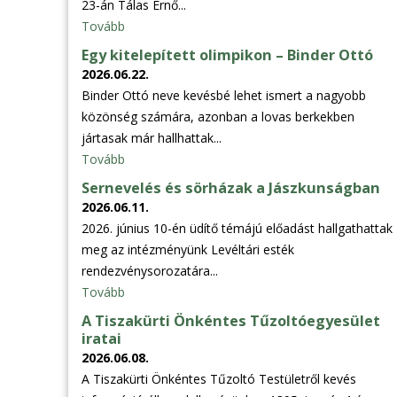
23-án Tálas Ernő...
Tovább
Egy kitelepített olimpikon – Binder Ottó
2026.06.22.
Binder Ottó neve kevésbé lehet ismert a nagyobb
közönség számára, azonban a lovas berkekben
jártasak már hallhattak...
Tovább
Sernevelés és sörházak a Jászkunságban
2026.06.11.
2026. június 10-én üdítő témájú előadást hallgathattak
meg az intézményünk Levéltári esték
rendezvénysorozatára...
Tovább
A Tiszakürti Önkéntes Tűzoltóegyesület
iratai
2026.06.08.
A Tiszakürti Önkéntes Tűzoltó Testületről kevés