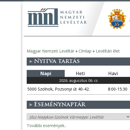
Magyar Nemzeti Levéltár
»
Címlap
»
Levéltári élet
Jelenlegi
Nyitva tartás
hely
Napi
Heti
Havi
2026. augusztus 06. cs
5000 Szolnok, Pozsonyi út 40-42.
8:00-15:30
Eseménynaptár
További események..