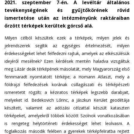
2021. szeptember 7-én. A levéltár általános
tevékenységének és gyűjtőkörének rövid
ismertetése után az intézményünk raktáraiban
őrzött térképek kerültek górcső alá.
Milyen célból készültek ezek a térképek, milyen jelek és
jelrendszerek segítik az egységes értelmezését, milyen
érdekességeket lehet felfedezni rajtuk, amelyek az elkészülésük
idejéről mesélnek? Ezen kérdések mentén haladva vizsgáltuk
meg Lázár deák térképének másolatát, mely Magyarország első
fennmaradt nyomtatott térképe; a Homann Atlaszt, mely a
földrajzi felfedezések korának csillagászati és térképészeti
ismeretetit rögzíti; a kéziratos térképek legszebb darabjait,
melyeket id. Bedekovich Lőrinc, a Jászkun Kerület geodétája
készített, valamint az adózási célzattal készült kataszteri
térképeket, amelyekről többek között Szolnok vonatkozásában
is rengeteg helytörténeti érdekességet lehet leolvasni. A
foglalkozás második felében a gyerekek térképfeliratba rejtett