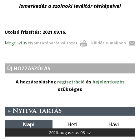
Ismerkedés a szolnoki levéltár térképeivel
Utolsó frissítés:
2021.09.16.
Megosztás
Nyomtatóbarát változat
küldés e-mailben
ÚJ HOZZÁSZÓLÁS
A hozzászóláshoz
regisztráció
és
bejelentkezés
szükséges
Nyitva tartás
Napi
Heti
Havi
2026. augusztus 08. sz