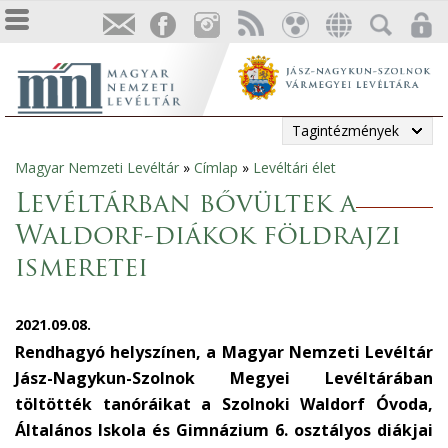
Tagintézmények
Magyar Nemzeti Levéltár
»
Címlap
»
Levéltári élet
Jelenlegi
Levéltárban bővültek a
hely
Waldorf-diákok földrajzi
ismeretei
2021.09.08.
Rendhagyó helyszínen, a Magyar Nemzeti Levéltár
Jász-Nagykun-Szolnok Megyei Levéltárában
töltötték tanóráikat a Szolnoki Waldorf Óvoda,
Általános Iskola és Gimnázium 6. osztályos diákjai