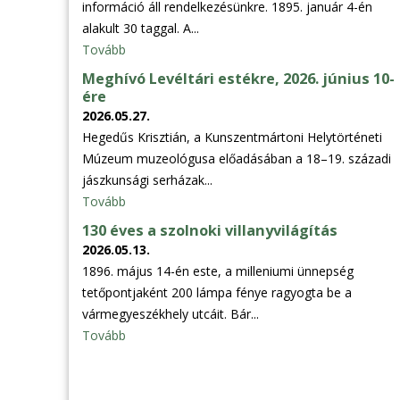
információ áll rendelkezésünkre. 1895. január 4-én
alakult 30 taggal. A...
Tovább
Meghívó Levéltári estékre, 2026. június 10-
ére
2026.05.27.
Hegedűs Krisztián, a Kunszentmártoni Helytörténeti
Múzeum muzeológusa előadásában a 18–19. századi
jászkunsági serházak...
Tovább
130 éves a szolnoki villanyvilágítás
2026.05.13.
1896. május 14-én este, a milleniumi ünnepség
tetőpontjaként 200 lámpa fénye ragyogta be a
vármegyeszékhely utcáit. Bár...
Tovább