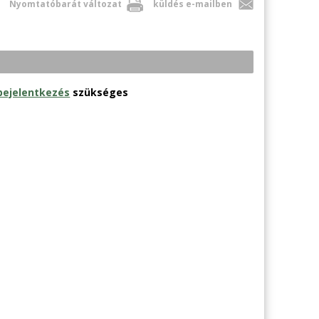
Nyomtatóbarát változat
küldés e-mailben
bejelentkezés
szükséges