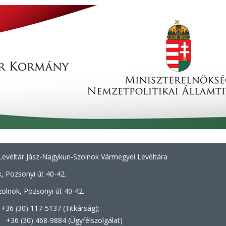
evéltár Jász-Nagykun-Szolnok Vármegyei Levéltára
, Pozsonyi út 40-42.
olnok, Pozsonyi út 40-42.
+36 (30) 117-5137 (Titkárság);
8-9884 (Ügyfélszolgálat)