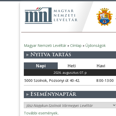
Magyar Nemzeti Levéltár
»
Címlap
»
Újdonságok
Jelenlegi
Nyitva tartás
hely
Napi
Heti
Havi
2026. augusztus 07. p
5000 Szolnok, Pozsonyi út 40-42.
8:00-13:00
Eseménynaptár
További események..