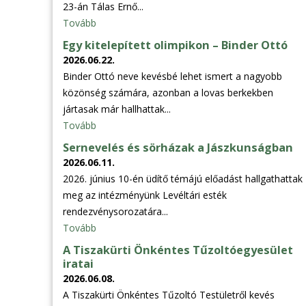
23-án Tálas Ernő...
Tovább
Egy kitelepített olimpikon – Binder Ottó
2026.06.22.
Binder Ottó neve kevésbé lehet ismert a nagyobb
közönség számára, azonban a lovas berkekben
jártasak már hallhattak...
Tovább
Sernevelés és sörházak a Jászkunságban
2026.06.11.
2026. június 10-én üdítő témájú előadást hallgathattak
meg az intézményünk Levéltári esték
rendezvénysorozatára...
Tovább
A Tiszakürti Önkéntes Tűzoltóegyesület
iratai
2026.06.08.
A Tiszakürti Önkéntes Tűzoltó Testületről kevés