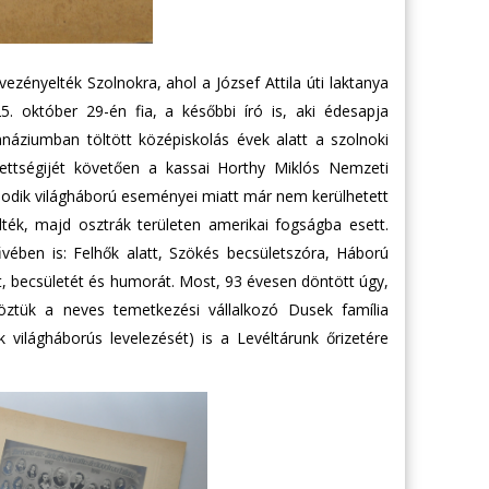
ezényelték Szolnokra, ahol a József Attila úti laktanya
925. október 29-én fia, a későbbi író is, aki édesapja
áziumban töltött középiskolás évek alatt a szolnoki
rettségijét követően a kassai Horthy Miklós Nemzeti
ásodik világháború eseményei miatt már nem kerülhetett
ték, majd osztrák területen amerikai fogságba esett.
űvében is: Felhők alatt, Szökés becsületszóra, Háború
, becsületét és humorát. Most, 93 évesen döntött úgy,
köztük a neves temetkezési vállalkozó Dusek família
ilágháborús levelezését) is a Levéltárunk őrizetére