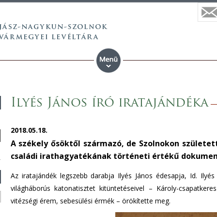
Ilyés János író iratajándéka
2018.05.18.
A székely ősöktől származó, de Szolnokon született
családi irathagyatékának történeti értékű dokume
Az iratajándék legszebb darabja Ilyés János édesapja, Id. Ilyé
világháborús katonatisztet kitüntetéseivel – Károly-csapatker
vitézségi érem, sebesülési érmék – örökítette meg.