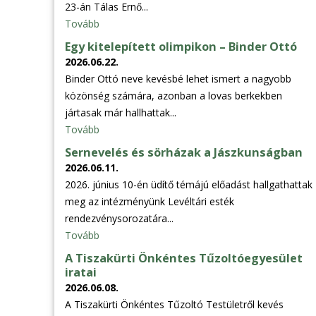
23-án Tálas Ernő...
Tovább
Egy kitelepített olimpikon – Binder Ottó
2026.06.22.
Binder Ottó neve kevésbé lehet ismert a nagyobb
közönség számára, azonban a lovas berkekben
jártasak már hallhattak...
Tovább
Sernevelés és sörházak a Jászkunságban
2026.06.11.
2026. június 10-én üdítő témájú előadást hallgathattak
meg az intézményünk Levéltári esték
rendezvénysorozatára...
Tovább
A Tiszakürti Önkéntes Tűzoltóegyesület
iratai
2026.06.08.
A Tiszakürti Önkéntes Tűzoltó Testületről kevés