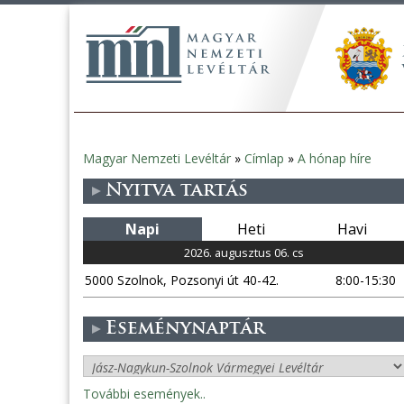
Magyar Nemzeti Levéltár
»
Címlap
»
A hónap híre
Jelenlegi
Nyitva tartás
hely
Napi
Heti
Havi
2026. augusztus 06. cs
5000 Szolnok, Pozsonyi út 40-42.
8:00-15:30
Eseménynaptár
További események..