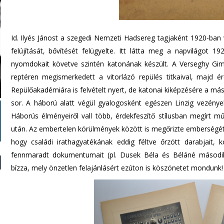
Id. Ilyés Jánost a szegedi Nemzeti Hadsereg tagjaként 1920-ban v
felújítását, bővítését felügyelte. Itt látta meg a napvilágot 1
nyomdokait követve szintén katonának készült. A Verseghy Gimn
reptéren megismerkedett a vitorlázó repülés titkaival, majd é
Repülőakadémiára is felvételt nyert, de katonai kiképzésére a m
sor. A háború alatt végül gyalogosként egészen Linzig vezényel
Háborús élményeiről vall több, érdekfeszítő stílusban megírt m
után. Az embertelen körülmények között is megőrizte emberségét
hogy családi irathagyatékának eddig féltve őrzött darabjait, 
fennmaradt dokumentumait (pl. Dusek Béla és Béláné második v
bízza, mely önzetlen felajánlásért ezúton is köszönetet mondunk!