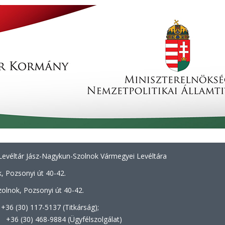
evéltár Jász-Nagykun-Szolnok Vármegyei Levéltára
, Pozsonyi út 40-42.
olnok, Pozsonyi út 40-42.
+36 (30) 117-5137 (Titkárság);
8-9884 (Ügyfélszolgálat)