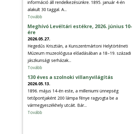
információ áll rendelkezésünkre. 1895. január 4-én
alakult 30 taggal. A...
Tovább
Meghívó Levéltári estékre, 2026. június 10-
ére
2026.05.27.
Hegedűs Krisztián, a Kunszentmártoni Helytörténeti
Múzeum muzeológusa előadásában a 18–19. századi
jászkunsági serházak...
Tovább
130 éves a szolnoki villanyvilágítás
2026.05.13.
1896. május 14-én este, a milleniumi ünnepség
tetőpontjaként 200 lámpa fénye ragyogta be a
vármegyeszékhely utcáit. Bár...
Tovább