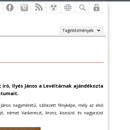
Tagintézmények
 író, Ilyés János a Levéltárnak ajándékozta
ntumait.
s János nagyméretű, színezett fényképe, mely az első
eszt, német Vaskereszt, bronz, kisezüst és nagyezüst