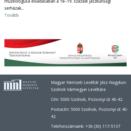
muzeológusa előadásában a 18–19. századi jászkunsági
serházak...
Tovább
Magyar Nemzeti Levéltár Jász-Nagykun-
Szolnok Vármegyei Levéltára
Cím: 5000 Szolnok, Pozsonyi út 40-42.
Postacím: 5000 Szolnok, Pozsonyi út 40-
42.
Telefonszámaink: +36 (30) 117-5137