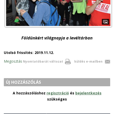
Földünkért világnapja a levéltárban
Utolsó frissítés:
2019.11.12.
Megosztás
Nyomtatóbarát változat
küldés e-mailben
ÚJ HOZZÁSZÓLÁS
A hozzászóláshoz
regisztráció
és
bejelentkezés
szükséges