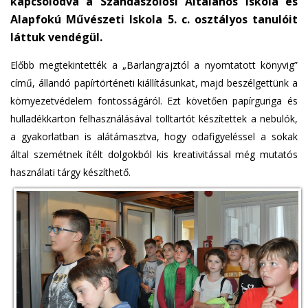
kapcsolódva a Szandaszőlősi Általános Iskola és
Alapfokú Művészeti Iskola 5. c. osztályos tanulóit
láttuk vendégül.
Előbb megtekintették a „Barlangrajztól a nyomtatott könyvig”
című, állandó papírtörténeti kiállításunkat, majd beszélgettünk a
környezetvédelem fontosságáról. Ezt követően papírguriga és
hulladékkarton felhasználásával tolltartót készítettek a nebulók,
a gyakorlatban is alátámasztva, hogy odafigyeléssel a sokak
által szemétnek ítélt dolgokból kis kreativitással még mutatós
használati tárgy készíthető.