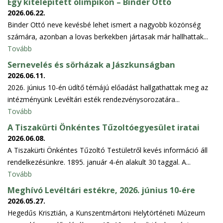
Egy kitelepített olimpikon – Binder Ottó
2026.06.22.
Binder Ottó neve kevésbé lehet ismert a nagyobb közönség
számára, azonban a lovas berkekben jártasak már hallhattak...
Tovább
Sernevelés és sörházak a Jászkunságban
2026.06.11.
2026. június 10-én üdítő témájú előadást hallgathattak meg az
intézményünk Levéltári esték rendezvénysorozatára...
Tovább
A Tiszakürti Önkéntes Tűzoltóegyesület iratai
2026.06.08.
A Tiszakürti Önkéntes Tűzoltó Testületről kevés információ áll
rendelkezésünkre. 1895. január 4-én alakult 30 taggal. A...
Tovább
Meghívó Levéltári estékre, 2026. június 10-ére
2026.05.27.
Hegedűs Krisztián, a Kunszentmártoni Helytörténeti Múzeum