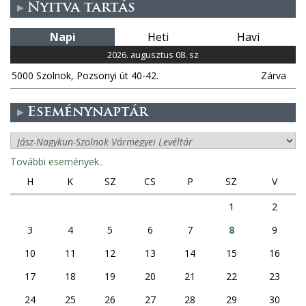
Nyitva tartás
Napi
Heti
Havi
2026. augusztus 08. sz
5000 Szolnok, Pozsonyi út 40-42.
Zárva
Eseménynaptár
További események..
H
K
SZ
CS
P
SZ
V
1
2
3
4
5
6
7
8
9
10
11
12
13
14
15
16
17
18
19
20
21
22
23
24
25
26
27
28
29
30