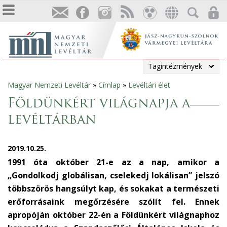
Tagintézmények
Magyar Nemzeti Levéltár
»
Címlap
»
Levéltári élet
Jelenlegi
Földünkért világnapja a
hely
levéltárban
2019.10.25.
1991 óta október 21-e az a nap, amikor a
„Gondolkodj globálisan, cselekedj lokálisan” jelszó
többszörös hangsúlyt kap, és sokakat a természeti
erőforrásaink megőrzésére szólít fel. Ennek
apropóján október 22-én a Földünkért világnaphoz