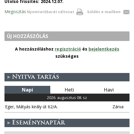
Utolsó frissítés:
2024.12.07.
Megosztás
Nyomtatóbarát változat
küldés e-mailben
ÚJ HOZZÁSZÓLÁS
A hozzászóláshoz
regisztráció
és
bejelentkezés
szükséges
Nyitva tartás
Napi
Heti
Havi
2026. augusztus 08. sz
Eger, Mátyás király út 62/A.
Zárva
Eseménynaptár