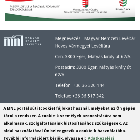
Megnevezés: Magyar Nemzeti Levéltár
Heves Vármegyei Levéltára
Cím: 3300 Eger, Mátyás király út 62/A.
Postacím: 3300 Eger, Mátyás király út
62/A.
Telefon: +36 36 320 144
Telefax: +36 36 517 342
Hivatali kapu
A MNL portál süti (cookie) fájlokat használ, melyeket az Ön gépén
KRID: 764313195
tárol a rendszer. A cookie-k személyek azonosítására nem
Központi Érkeztetési Rendszer (KÉR)
alkalmasak, szolgáltatásaink biztosításához szükségesek. Az
azonosító: MNL HML
oldal használatával Ön beleegyezik a cookie-k használatába.
KRID: 113809158 E-mail:
További információért kérjük, olvassa el:
Adatkezelési