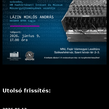
l
y
Utolsó frissítés: