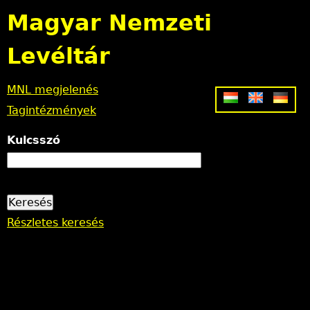
Jump to navigation
Magyar Nemzeti
Levéltár
MNL megjelenés
Tagintézmények
Kulcsszó
Részletes keresés