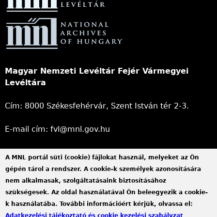
Magyar Nemzeti Levéltár Fejér Vármegyei
Levéltára
Cím: 8000 Székesfehérvár, Szent István tér 2-3.
E-mail cím: fvl@mnl.gov.hu
Telefonszám: +36 22 313 052, +36 22 312 123
A MNL portál süti (cookie) fájlokat használ, melyeket az Ön
gépén tárol a rendszer. A cookie-k személyek azonosítására
Hivatali kapu azonosító: MNLFML
nem alkalmasak, szolgáltatásaink biztosításához
KRID: 253813110
szükségesek. Az oldal használatával Ön beleegyezik a cookie-
k használatába. További információért kérjük, olvassa el:
Hivatali kapu - Központi Érkeztetési rendszer (KÉR) azonosító: MNL
Adatkezelési tájékoztató és cookie kezelési szabályzat