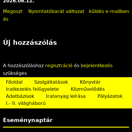
2026.06.12.
Megoszt
Nyomtatóbarát változat
küldés e-mailben
ás
Új hozzászólás
A hozzászóláshoz
regisztráció
és
bejelentkezés
szükséges
Főoldal
Szolgáltatások
Könyvtár
Iratkezelés felügyelete
Közművelődés
Adatbázisok
Iratanyag leírása
Pályázatok
I.- II. világháború
Eseménynaptár