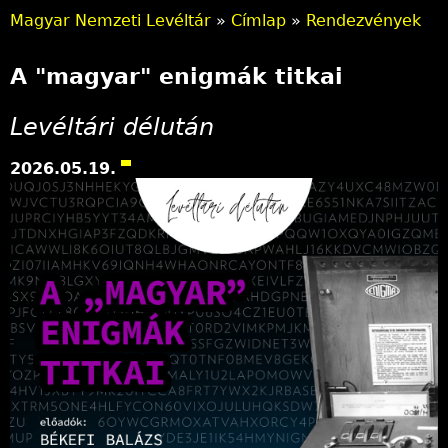
Magyar Nemzeti Levéltár
»
Címlap
»
Rendezvények
J
A "magyar" enigmák titkai
e
l
Levéltári délután
e
2026.05.19.
n
l
e
g
i
h
e