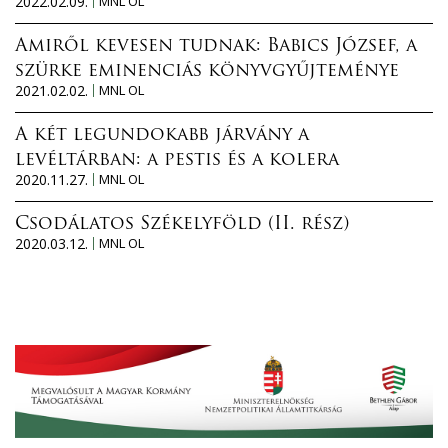
2022.02.09.
MNL OL
Amiről kevesen tudnak: Babics József, a
szürke eminenciás könyvgyűjteménye
2021.02.02.
MNL OL
A két legundokabb járvány a
levéltárban: a pestis és a kolera
2020.11.27.
MNL OL
Csodálatos Székelyföld (II. rész)
2020.03.12.
MNL OL