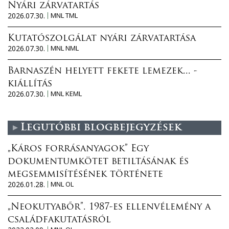
Nyári zárvatartás
2026.07.30.
MNL TML
Kutatószolgálat nyári zárvatartása
2026.07.30.
MNL NML
Barnaszén helyett fekete lemezek... -
kiállítás
2026.07.30.
MNL KEML
Legutóbbi blogbejegyzések
„Káros forrásanyagok” Egy
dokumentumkötet betiltásának és
megsemmisítésének története
2026.01.28.
MNL OL
„Neokutyabőr”. 1987-es ellenvélemény a
családfakutatásról