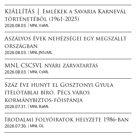
KIÁLLÍTÁS │ Emlékek a Savaria Karnevál
történetéből (1961-2025)
2026.08.03.
MNL VaML
Aszályos évek nehézségei egy megszállt
országban
2026.08.03.
MNL JNSzML
MNL CSCSVL nyári zárvatartás
2026.08.03.
MNL CsML
Száz éve hunyt el Gosztonyi Gyula
ítélőtáblai bíró, Pécs város
kormánybiztos-főispánja
2026.07.31.
MNL BaML
Irodalmi folyóiratok helyzete 1986-ban
2026.07.30.
MNL OL