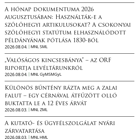
A hónap dokumentuma 2026
augusztusában: Használták-e a
szőlőhegyi artikulusokat? A csokonyai
szőlőhegyi statútum elhasználódott
példányának pótlása 1830-ból
2026.08.04.
MNL SML
„Valóságos kincsesbánya” – az ORF
riportja levéltárunkról
2026.08.04.
MNL GyMSMGyL
Különös bűntény rázta meg a zalai
falut – egy cérnával átfűzött olló
buktatta le a 12 éves árvát
2026.08.03.
MNL ZML
A kutató- és ügyfélszolgálat nyári
zárvatartása
2026.08.03.
MNL HML