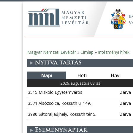
Magyar Nemzeti Levéltár
»
Címlap
»
Intézményi hírek
Jelenlegi
Nyitva tartás
hely
Napi
Heti
Havi
2026. augusztus 08. sz
3515 Miskolc-Egyetemváros
Zárva
3571 Alsózsolca, Kossuth u. 149.
Zárva
3980 Sátoraljaújhely, Kossuth tér 5.
Zárva
Eseménynaptár