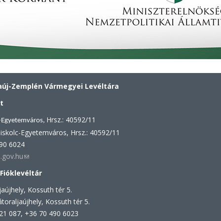
új-Zemplén Vármegyei Levéltára
t
Hrsz.: 40592/11
-Egyetemváros,
iskolc-Egyetemváros, Hrsz.: 40592/11
490 6024
.gov.hu
(link
sends
 Fióklevéltár
e-
aújhely, Kossuth tér 5.
mail)
toraljaújhely, Kossuth tér 5.
521 087, +36 70 490 6023