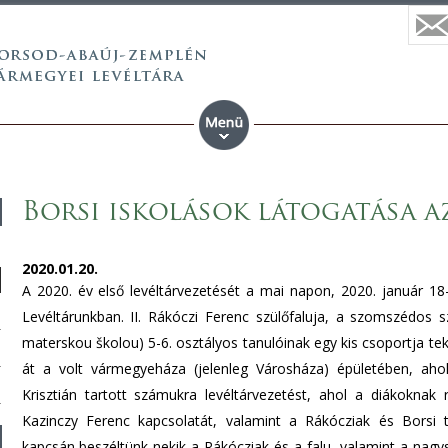
Borsi iskolások látogatása 
2020.01.20.
A 2020. év első levéltárvezetését a mai napon, 2020. január 18-
Levéltárunkban. II. Rákóczi Ferenc szülőfaluja, a szomszédos sz
materskou školou) 5-6. osztályos tanulóinak egy kis csoportja t
át a volt vármegyeháza (jelenleg Városháza) épületében, aho
Krisztián tartott számukra levéltárvezetést, ahol a diákokn
Kazinczy Ferenc kapcsolatát, valamint a Rákócziak és Borsi 
kapcsán beszéltünk nekik a Rákócziak és a falu, valamint a nagy