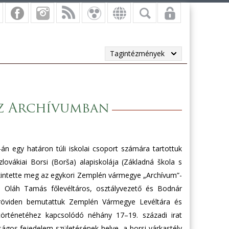
Tagintézmények
az Archívumban
án egy határon túli iskolai csoport számára tartottuk
lovákiai Borsi (Borša) alapiskolája (Základná škola s
ekintette meg az egykori Zemplén vármegye „Archívum”-
l Oláh Tamás főlevéltáros, osztályvezető és Bodnár
ak röviden bemutattuk Zemplén Vármegye Levéltára és
történetéhez kapcsolódó néhány 17–19. századi irat
ságos fejedelem születésének helye, a borsi várkastély