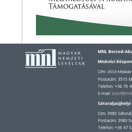
MNL Borsod-Aba
Miskolci Közpon
Cím:
3515 Miskolc
Postacím: 3515 M
Telefon: +36 70 
E-mail:
bazvl@mnl
Sátoraljaújhelyi
Cím: 3980 Sátoralj
Postacím: 3980 Sá
Telefon: +36 47 