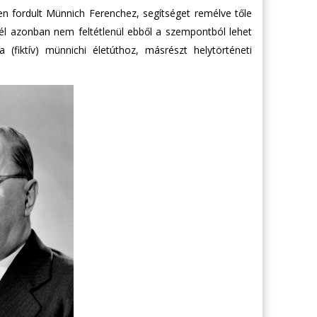
en fordult Münnich Ferenchez, segítséget remélve tőle
vél azonban nem feltétlenül ebből a szempontból lehet
(fiktív) münnichi életúthoz, másrészt helytörténeti