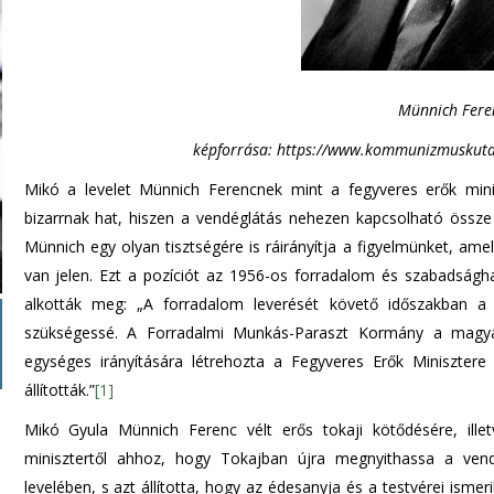
Münnich Fer
képforrása:
https://www.kommunizmuskutat
Mikó a levelet Münnich Ferencnek mint a fegyveres erők minis
bizarrnak hat, hiszen a vendéglátás nehezen kapcsolható össze
Münnich egy olyan tisztségére is ráirányítja a figyelmünket, a
van jelen. Ezt a pozíciót az 1956-os forradalom és szabadságha
alkották meg: „A forradalom leverését követő időszakban a 
szükségessé. A Forradalmi Munkás-Paraszt Kormány a magyar
egységes irányítására létrehozta a Fegyveres Erők Minisztere
állították.”
[1]
Mikó Gyula Münnich Ferenc vélt erős tokaji kötődésére, illetv
minisztertől ahhoz, hogy Tokajban újra megnyithassa a vendé
levelében, s azt állította, hogy az édesanyja és a testvérei isme