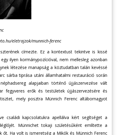
enc
o.hu/eletrajzok/munnich-ferenc
zterének címezte. Ez a kontextust tekintve is kissé
 egy ilyen kormánypozícióval, nem mellesleg azonban
melynek létezése manapság a köztudatban talán kevéssé
rc sárba tiprása utáni államhatalmi restauráció során
néphadsereg alapjaiban történő újjászervezése vált
 fegyveres erők és testületek újjászervezésére és
 tisztet, mely posztra Münnich Ferenc altábornagyot
e családi kapcsolatukra apellálva kért segítséget a
glőjét. Münnichet tokaji születésűként említette a
rik őt. Ha volt is ismeretség a Mikók és Münnich Ferenc