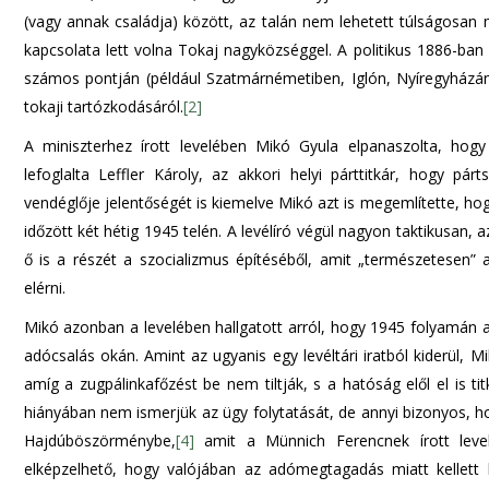
(vagy annak családja) között, az talán nem lehetett túlságosan
kapcsolata lett volna Tokaj nagyközséggel. A politikus 1886-ban
számos pontján (például Szatmárnémetiben, Iglón, Nyíregyházán
tokaji tartózkodásáról.
[2]
A miniszterhez írott levelében Mikó Gyula elpanaszolta, ho
lefoglalta Leffler Károly, az akkori helyi párttitkár, hogy pá
vendéglője jelentőségét is kiemelve Mikó azt is megemlítette, hog
időzött két hétig 1945 telén. A levélíró végül nagyon taktikusan,
ő is a részét a szocializmus építéséből, amit „természetesen” a
elérni.
Mikó azonban a levelében hallgatott arról, hogy 1945 folyamán a 
adócsalás okán. Amint az ugyanis egy levéltári iratból kiderül,
amíg a zugpálinkafőzést be nem tiltják, s a hatóság elől el is tit
hiányában nem ismerjük az ügy folytatását, de annyi bizonyos, h
Hajdúböszörménybe,
[4]
amit a Münnich Ferencnek írott level
elképzelhető, hogy valójában az adómegtagadás miatt kellett 