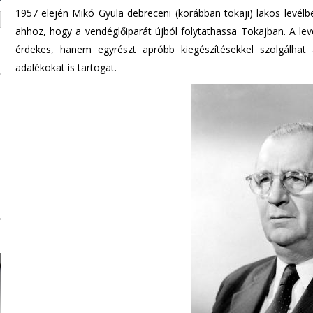
1957 elején Mikó Gyula debreceni (korábban tokaji) lakos levélb
ahhoz, hogy a vendéglőiparát újból folytathassa Tokajban. A le
érdekes, hanem egyrészt apróbb kiegészítésekkel szolgálhat a 
adalékokat is tartogat.