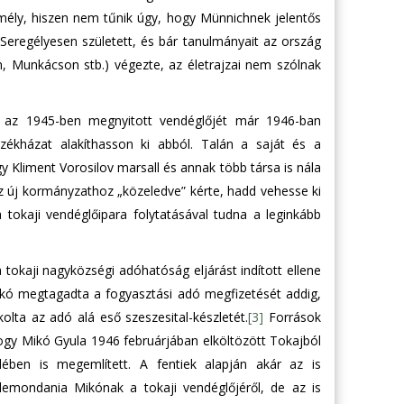
 mély, hiszen nem tűnik úgy, hogy Münnichnek jelentős
 Seregélyesen született, és bár tanulmányait az ország
, Munkácson stb.) végezte, az életrajzai nem szólnak
gy az 1945-ben megnyitott vendéglőjét már 1946-ban
rtszékházat alakíthasson ki abból. Talán a saját és a
y Kliment Vorosilov marsall és annak több társa is nála
 az új kormányzathoz „közeledve” kérte, hadd vehesse ki
 tokaji vendéglőipara folytatásával tudna a leginkább
tokaji nagyközségi adóhatóság eljárást indított ellene
 Mikó megtagadta a fogyasztási adó megfizetését addig,
kolta az adó alá eső szeszesital-készletét.
[3]
Források
ogy Mikó Gyula 1946 februárjában elköltözött Tokajból
ében is megemlített. A fentiek alapján akár az is
lemondania Mikónak a tokaji vendéglőjéről, de az is