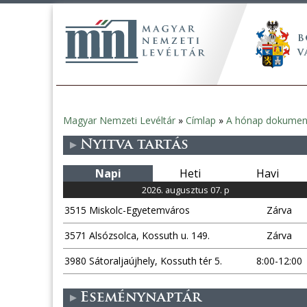
Magyar Nemzeti Levéltár
»
Címlap
»
A hónap dokume
Jelenlegi
Nyitva tartás
hely
Napi
Heti
Havi
2026. augusztus 07. p
3515 Miskolc-Egyetemváros
Zárva
3571 Alsózsolca, Kossuth u. 149.
Zárva
3980 Sátoraljaújhely, Kossuth tér 5.
8:00-12:00
Eseménynaptár