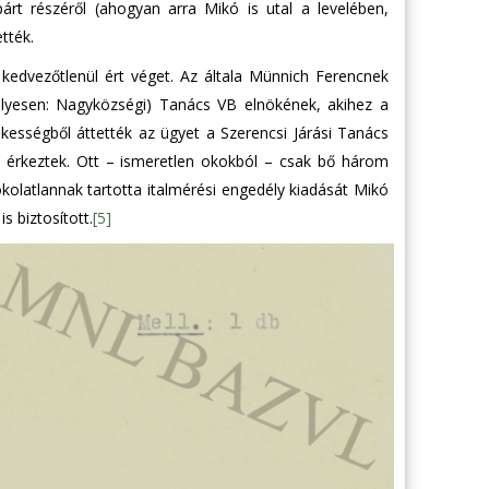
rt részéről (ahogyan arra Mikó is utal a levelében,
tték.
edvezőtlenül ért véget. Az általa Münnich Ferencnek
(helyesen: Nagyközségi) Tanács VB elnökének, akihez a
kességből áttették az ügyet a Szerencsi Járási Tanács
 érkeztek. Ott – ismeretlen okokból – csak bő három
olatlannak tartotta italmérési engedély kiadását Mikó
s biztosított.
[5]