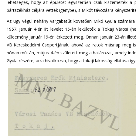
lehetséges, hogy az épületet egyszerűen csak kiszemelték a pá
pártszékház céljára vették igénybe), s Mikót távozásra kényszeríte
Az ügy végül néhány vargabetűt követően Mikó Gyula számára k
1957. január 4-én írt levelet 15-én leküldték a Tokaji Városi 
küldemény január 19-én érkezett meg. Onnan január 23-án illeté
VB Kereskedelmi Csoportjának, ahová az iratok másnap meg is
hónap múltán, május 4-én született meg a határozat, amely indok
Gyula részére, arra hivatkozva, hogy a tokaji lakosság ellátása így i