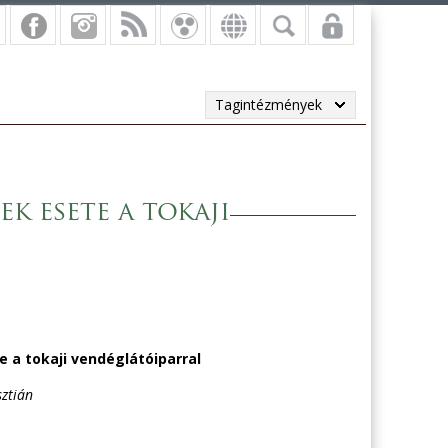
Tagintézmények
k esete a tokaji
 a tokaji vendéglátóiparral
sztián