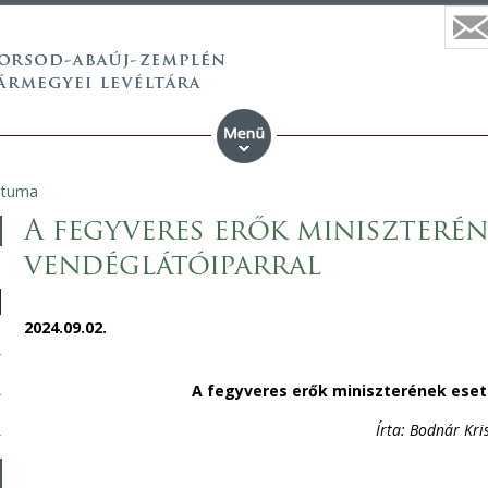
ntuma
A fegyveres erők miniszteréne
vendéglátóiparral
2024.09.02.
A fegyveres erők miniszterének esete
Írta: Bodnár Kri