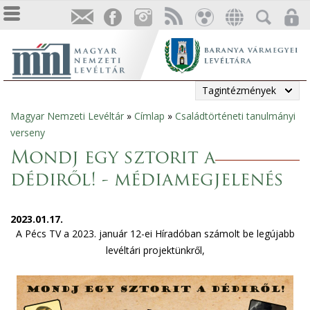
Tagintézmények
Magyar Nemzeti Levéltár
»
Címlap
»
Családtörténeti tanulmányi
Jelenlegi
verseny
hely
Mondj egy sztorit a
dédiről! - médiamegjelenés
2023.01.17.
A Pécs TV a 2023. január 12-ei Híradóban számolt be legújabb
levéltári projektünkről,