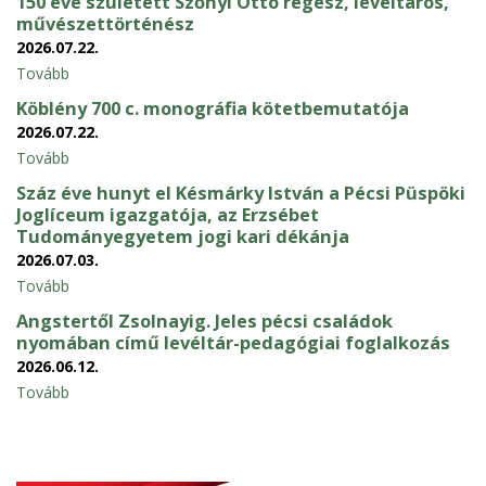
150 éve született Szőnyi Ottó régész, levéltáros,
művészettörténész
2026.07.22.
Tovább
Köblény 700 c. monográfia kötetbemutatója
2026.07.22.
Tovább
Száz éve hunyt el Késmárky István a Pécsi Püspöki
Joglíceum igazgatója, az Erzsébet
Tudományegyetem jogi kari dékánja
2026.07.03.
Tovább
Angstertől Zsolnayig. Jeles pécsi családok
nyomában című levéltár-pedagógiai foglalkozás
2026.06.12.
Tovább