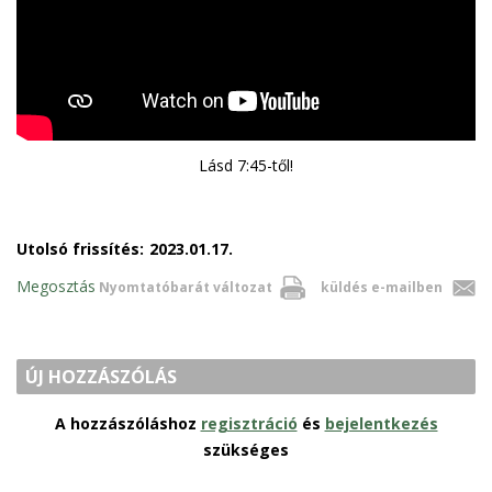
Lásd 7:45-től!
Utolsó frissítés:
2023.01.17.
Megosztás
Nyomtatóbarát változat
küldés e-mailben
ÚJ HOZZÁSZÓLÁS
A hozzászóláshoz
regisztráció
és
bejelentkezés
szükséges