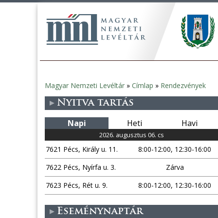
Magyar Nemzeti Levéltár
»
Címlap
»
Rendezvények
Jelenlegi
Nyitva tartás
hely
Napi
Heti
Havi
2026. augusztus 06. cs
7621 Pécs, Király u. 11.
8:00-12:00, 12:30-16:00
7622 Pécs, Nyírfa u. 3.
Zárva
7623 Pécs, Rét u. 9.
8:00-12:00, 12:30-16:00
Eseménynaptár