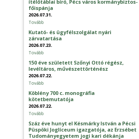
ítélőtáblai bíró, Pécs város kormánybiztos-
főispánja
2026.07.31.
Tovább
Kutató- és ügyfélszolgálat nyári
zárvatartása
2026.07.23.
Tovább
150 éve született Szőnyi Ottó régész,
levéltáros, művészettörténész
2026.07.22.
Tovább
Köblény 700 c. monográfia
kötetbemutatója
2026.07.22.
Tovább
Száz éve hunyt el Késmárky István a Pécsi
Püspöki Joglíceum igazgatója, az Erzsébet
Tudományegyetem jogi kari dékánja