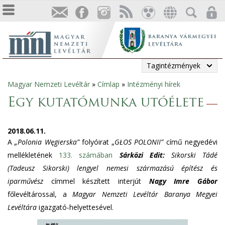
Tagintézmények
Magyar Nemzeti Levéltár
»
Címlap
»
Intézményi hírek
Jelenlegi
Egy kutatómunka utóélete
hely
2018.06.11.
A
„Polonia Węgierska”
folyóirat „
GŁOS POLONII”
című negyedévi
mellékletének
133. számában
Sárközi Edit:
Sikorski Tádé
(Tadeusz Sikorski) lengyel nemesi származású építész és
iparművész
címmel készített interjút
Nagy Imre Gábor
főlevéltárossal, a
Magyar Nemzeti Levéltár Baranya Megyei
Levéltára
igazgató-helyettesével.