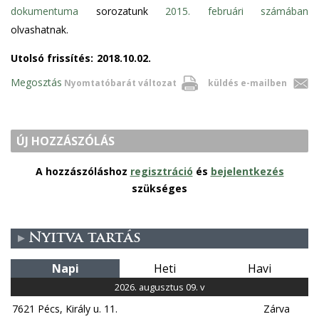
dokumentuma
sorozatunk
2015. februári számában
olvashatnak.
Utolsó frissítés:
2018.10.02.
Megosztás
Nyomtatóbarát változat
küldés e-mailben
ÚJ HOZZÁSZÓLÁS
A hozzászóláshoz
regisztráció
és
bejelentkezés
szükséges
Nyitva tartás
Napi
Heti
Havi
2026. augusztus 09. v
7621 Pécs, Király u. 11.
Zárva