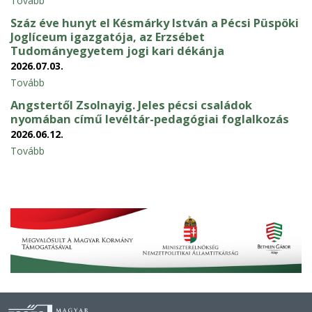
Tovább
Száz éve hunyt el Késmárky István a Pécsi Püspöki
Joglíceum igazgatója, az Erzsébet
Tudományegyetem jogi kari dékánja
2026.07.03.
Tovább
Angstertől Zsolnayig. Jeles pécsi családok
nyomában című levéltár-pedagógiai foglalkozás
2026.06.12.
Tovább