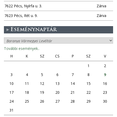
7622 Pécs, Nyírfa u. 3.
Zárva
7623 Pécs, Rét u. 9.
Zárva
Eseménynaptár
További események..
H
K
SZ
CS
P
SZ
V
1
2
3
4
5
6
7
8
9
10
11
12
13
14
15
16
17
18
19
20
21
22
23
24
25
26
27
28
29
30
31