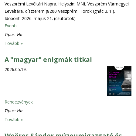
Veszprémi Levéltári Napra. Helyszín: MNL Veszprém Vármegyei
Levéltára, díszterem (8200 Veszprém, Török Ignác u. 1.).
Időpont: 2026. május 21. (csütörtök).
Events
Típus:
Hír
Tovább »
A "magyar" enigmák titkai
2026.05.19.
Rendezvények
Típus:
Hír
Tovább »
Weöres Sándor múzeumigazgató és