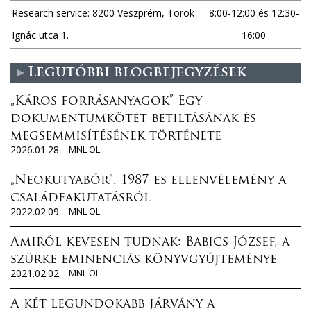
Research service: 8200 Veszprém, Török
8:00-12:00 és 12:30-
Ignác utca 1.
16:00
Legutóbbi blogbejegyzések
„Káros forrásanyagok” Egy
dokumentumkötet betiltásának és
megsemmisítésének története
2026.01.28.
MNL OL
„Neokutyabőr”. 1987-es ellenvélemény a
családfakutatásról
2022.02.09.
MNL OL
Amiről kevesen tudnak: Babics József, a
szürke eminenciás könyvgyűjteménye
2021.02.02.
MNL OL
A két legundokabb járvány a