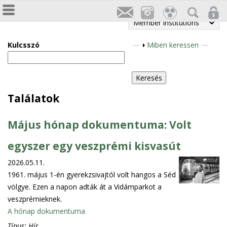
Member institutions
Kulcsszó
S
Miben keressen
h
o
w
Találatok
Május hónap dokumentuma: Volt
egyszer egy veszprémi kisvasút
2026.05.11.
1961. május 1-én gyerekzsivajtól volt hangos a Séd
völgye. Ezen a napon adták át a Vidámparkot a
veszprémieknek.
A hónap dokumentuma
Típus:
Hír