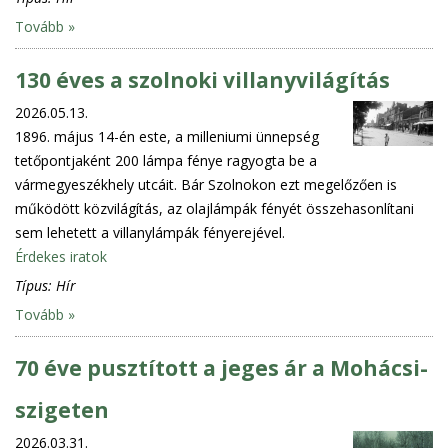
Tovább »
130 éves a szolnoki villanyvilágítás
2026.05.13.
1896. május 14-én este, a milleniumi ünnepség
tetőpontjaként 200 lámpa fénye ragyogta be a
vármegyeszékhely utcáit. Bár Szolnokon ezt megelőzően is
működött közvilágítás, az olajlámpák fényét összehasonlítani
sem lehetett a villanylámpák fényerejével.
Érdekes iratok
Típus:
Hír
Tovább »
70 éve pusztított a jeges ár a Mohácsi-
szigeten
2026.03.31.