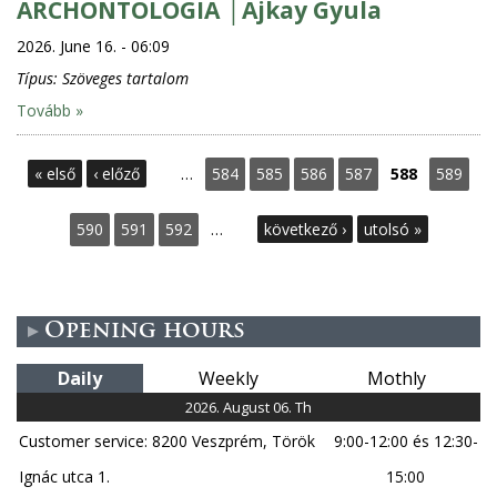
ARCHONTOLÓGIA │Ajkay Gyula
2026. June 16. - 06:09
Típus:
Szöveges tartalom
Tovább »
P
« első
‹ előző
…
584
585
586
587
588
589
a
590
591
592
…
következő ›
utolsó »
g
e
Opening hours
s
Daily
Weekly
Mothly
2026. August 06. Th
Customer service: 8200 Veszprém, Török
9:00-12:00 és 12:30-
Ignác utca 1.
15:00