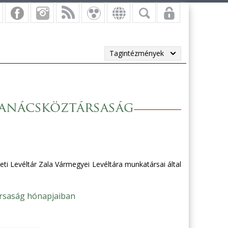
Tagintézmények
Tanácsköztársaság
eti Levéltár Zala Vármegyei Levéltára munkatársai által
rsaság hónapjaiban