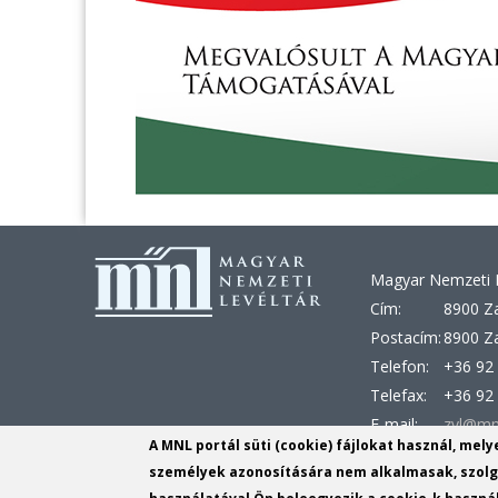
Magyar Nemzeti L
Cím:
8900 Za
Postacím:
8900 Za
Telefon:
+36 92 
Telefax:
+36 92
E-mail:
zvl@mn
A MNL portál süti (cookie) fájlokat használ, mel
KRID:
163303
személyek azonosítására nem alkalmasak, szolgá