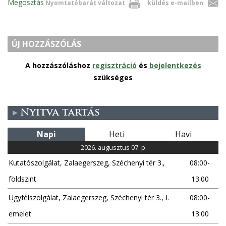
Megosztás
Nyomtatóbarát változat
küldés e-mailben
ÚJ HOZZÁSZÓLÁS
A hozzászóláshoz
regisztráció
és
bejelentkezés
szükséges
Nyitva tartás
Napi
Heti
Havi
2026. augusztus 07. p
Kutatószolgálat, Zalaegerszeg, Széchenyi tér 3.,
08:00-
földszint
13:00
Ügyfélszolgálat, Zalaegerszeg, Széchenyi tér 3., I.
08:00-
emelet
13:00