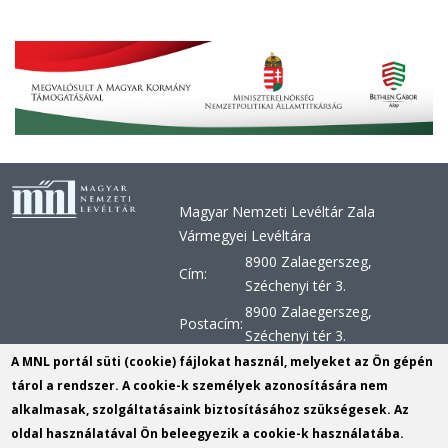
Magyar Nemzeti Levéltár Zala
Vármegyei Levéltára
8900 Zalaegerszeg,
Cím:
Széchenyi tér 3.
8900 Zalaegerszeg,
Postacím:
Széchenyi tér 3.
+36 92 510 030, +36 92 598
A MNL portál süti (cookie) fájlokat használ, melyeket az Ön gépén
Telefon:
956, +36 92 598 957
tárol a rendszer. A cookie-k személyek azonosítására nem
alkalmasak, szolgáltatásaink biztosításához szükségesek. Az
Telefax:
+36 92 510 029
oldal használatával Ön beleegyezik a cookie-k használatába.
E-mail:
zvl@mnl.gov.hu
(link