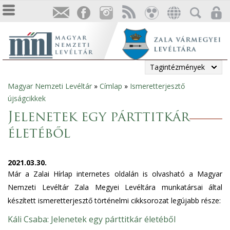
Tagintézmények
Magyar Nemzeti Levéltár
»
Címlap
»
Ismeretterjesztő
Jelenlegi
újságcikkek
hely
Jelenetek egy párttitkár
életéből
2021.03.30.
Már a Zalai Hírlap internetes oldalán is olvasható a Magyar
Nemzeti Levéltár Zala Megyei Levéltára munkatársai által
készített ismeretterjesztő történelmi cikksorozat legújabb része:
Káli Csaba: Jelenetek egy párttitkár életéből