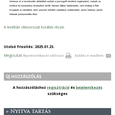
A levéltári cikksorozat korábbi részei
Utolsó frissítés:
2025.01.23.
Megosztás
Nyomtatóbarát változat
küldés e-mailben
ÚJ HOZZÁSZÓLÁS
A hozzászóláshoz
regisztráció
és
bejelentkezés
szükséges
Nyitva tartás