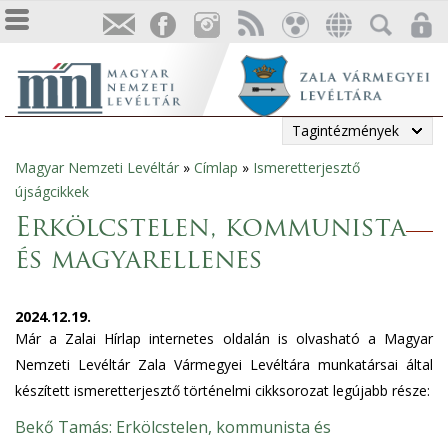
Tagintézmények
Magyar Nemzeti Levéltár
»
Címlap
»
Ismeretterjesztő
Jelenlegi
újságcikkek
hely
Erkölcstelen, kommunista
és magyarellenes
2024.12.19.
Már a Zalai Hírlap internetes oldalán is olvasható a Magyar
Nemzeti Levéltár Zala Vármegyei Levéltára munkatársai által
készített ismeretterjesztő történelmi cikksorozat legújabb része:
Bekő Tamás: Erkölcstelen, kommunista és